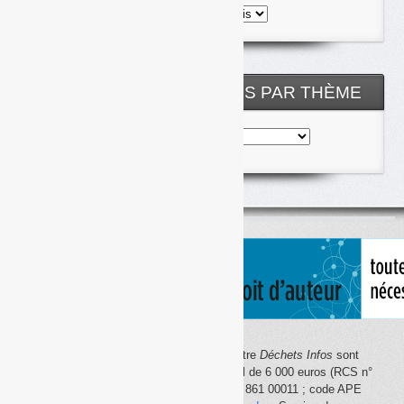
Toutes
les
archives
NOS ARTICLES CLASSÉS PAR THÈME
Nos
articles
classés
par
thème
Le site Internet
Déchets Infos
et la lettre
Déchets Infos
sont
édités par Déchets Infos, SAS au capital de 6 000 euros (RCS n°
792 608 861, Créteil ; Siret n° 792 608 861 00011 ; code APE