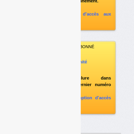
votre formule d'abonnement.
A défaut, vous pouvez :
souscrire à l'option d'accès aux
archives
VOUS N’ÊTES PAS ABONNÉ
Vous pouvez :
acheter ce numéro à l’unité
vous abonner
possibilité d'inclure dans
l'abonnement le dernier numéro
paru
vous abonner avec l'option d'accès
aux archives