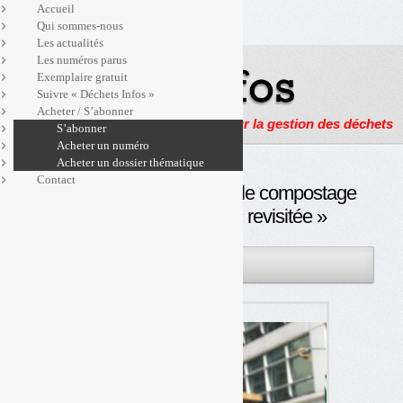
Accueil
Qui sommes-nous
Les actualités
Les numéros parus
Exemplaire gratuit
Suivre « Déchets Infos »
Acheter / S’abonner
Actualités, enquêtes et reportages sur la gestion des déchets
S’abonner
Acheter un numéro
Acheter un dossier thématique
Contact
La circulaire de 2012 sur le compostage
de proximité bientôt « revisitée »
09MAI
PAR
OLIVIER GUICHARDAZ
2018