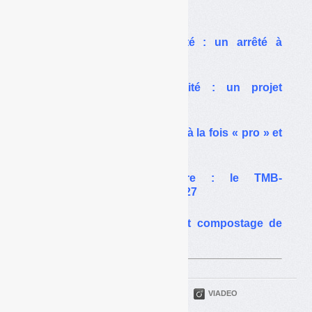
Sur le même thême…
Compostage de proximité : un arrêté à
risques
Compostage de proximité : un projet
d’arrêté en consultation
Quand le compostage est à la fois « pro » et
« de proximité »
Loi économie circulaire : le TMB-
compostage interdit en 2027
Biodéchets, précollecte et compostage de
proximité : quels risques ?
PARTAGER
TWITTER
LINKEDIN
VIADEO
FACEBOOK
COURRIEL