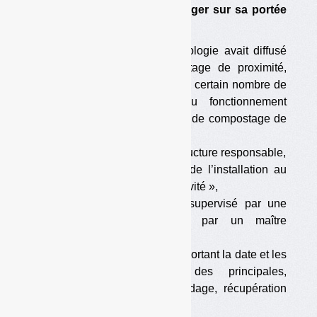
9 avril. Mais on peut s’interroger sur sa portée
et sa bonne application.
En 2012, le ministère de l’Ecologie avait diffusé
une circulaire sur le compostage de proximité,
assez précise. Elle énonçait un certain nombre de
« conditions nécessaires au fonctionnement
satisfaisant d’une installation » de compostage de
proximité, parmi lesquelles :
— l’identification claire de la structure responsable,
— la « déclaration préalable de l’installation au
service urbanisme de la collectivité »,
— le fait que le site soit « supervisé par une
organisation compétente ou par un maître
composteur dûment formé »,
— la « tenue d’un registre comportant la date et les
conditions de réalisation des principales,
opérations : retournements, vidage, récupération
du compost… »,