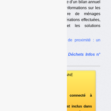
— la « réalisation et [l’]archivage d’un bilan annuel
synthétique » comportant des informations sur les
quantités traitées, le nombre de ménages
participants, les principales opérations effectuées,
les problèmes rencontrés et les solutions
apportées […]
Lire aussi :
Compostage de proximité : un
arrêté à risques
Le dossier complet dans
Déchets Infos
n°
137
.
VOUS ÊTES ABONNÉ
Vous pouvez :
télécharger ce numéro
après vous être connecté à
«l'espace abonné»
et si le document est inclus dans