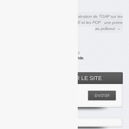
← Incendies et plates-formes
Exonération de TGAP sur les
de compostage : causes,
DASRI et les POP : une prime
conséquences, prévention
au pollueur →
Achats en ligne :
Votre panier est vide.
RECHERCHER SUR LE SITE
Entrez votre recherche
ENVOYER