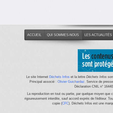
ACCUEIL
QUI SOMMES-NOUS
LES ACTUALITÉS
Le site Internet
Déchets Infos
et la lettre
Déchets Infos
sont
Principal associé :
Olivier Guichardaz
. Service de press
Déclaration CNIL n° 1644
La reproduction en tout ou partie, par quelque moyen que c
rigoureusement interdite, sauf accord exprès de l'éditeur. To
copie (
CFC
). Déchets Infos est une mar