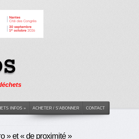
 déchets
HETS INFOS »
ACHETER / S’ABONNER
CONTACT
o » et « de proximité »