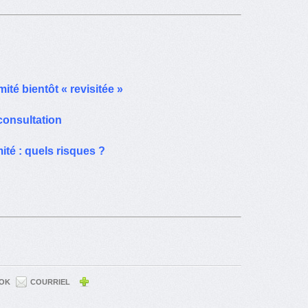
ité bientôt « revisitée »
consultation
té : quels risques ?
OK
COURRIEL