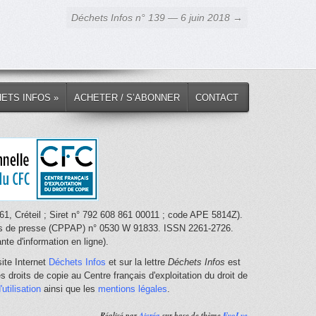
Déchets Infos n° 139 — 6 juin 2018 →
HETS INFOS »
ACHETER / S’ABONNER
CONTACT
1, Créteil ; Siret n° 792 608 861 00011 ; code APE 5814Z).
nces de presse (CPPAP) n° 0530 W 91833. ISSN 2261-2726.
te d'information en ligne).
ite Internet
Déchets Infos
et sur la lettre
Déchets Infos
est
 droits de copie au Centre français d'exploitation du droit de
utilisation
ainsi que les
mentions légales
.
Réalisé par
Ajcréa
sur base de thème
EvoLve