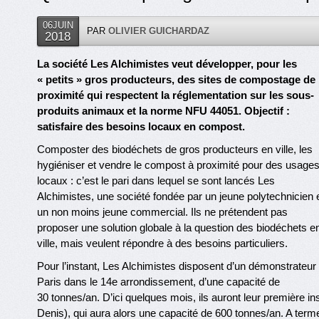
06JUIN
PAR
OLIVIER GUICHARDAZ
2018
La société Les Alchimistes veut développer, pour les
« petits » gros producteurs, des sites de compostage de
proximité qui respectent la réglementation sur les sous-
produits animaux et la norme NFU 44051. Objectif :
satisfaire des besoins locaux en compost.
Composter des biodéchets de gros producteurs en ville, les
hygiéniser et vendre le compost à proximité pour des usage
locaux : c’est le pari dans lequel se sont lancés Les
Alchimistes, une société fondée par un jeune polytechnicien 
un non moins jeune commercial. Ils ne prétendent pas
proposer une solution globale à la question des biodéchets e
ville, mais veulent répondre à des besoins particuliers.
Pour l’instant, Les Alchimistes disposent d’un démonstrateur
Paris dans le 14e arrondissement, d’une capacité de
30 tonnes/an. D’ici quelques mois, ils auront leur première ins
Denis), qui aura alors une capacité de 600 tonnes/an. A term