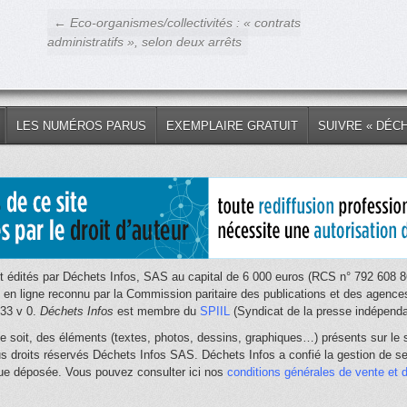
← Eco-organismes/collectivités : « contrats
administratifs », selon deux arrêts
LES NUMÉROS PARUS
EXEMPLAIRE GRATUIT
SUIVRE « DÉC
 édités par Déchets Infos, SAS au capital de 6 000 euros (RCS n° 792 608 86
e en ligne reconnu par la Commission paritaire des publications et des age
033 v 0.
Déchets Infos
est membre du
SPIIL
(Syndicat de la presse indépendan
e soit, des éléments (textes, photos, dessins, graphiques…) présents sur le s
us droits réservés Déchets Infos SAS. Déchets Infos a confié la gestion de ses
que déposée. Vous pouvez consulter ici nos
conditions générales de vente et d'