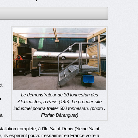
s
et
Le démonstrateur de 30 tonnes/an des
n
Alchimistes, à Paris (14e). Le premier site
industriel pourra traiter 600 tonnes/an. (photo :
 à
Florian Bérenguer)
tallation complète, à l’Île-Saint-Denis (Seine-Saint-
e, ils espèrent pouvoir essaimer en France voire à