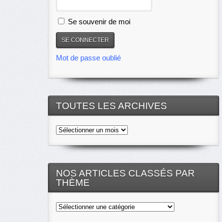
Se souvenir de moi
Mot de passe oublié
TOUTES LES ARCHIVES
Toutes
les
archives
NOS ARTICLES CLASSÉS PAR
THÈME
Nos
articles