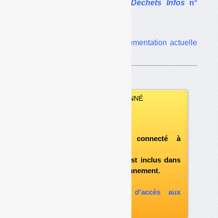
L’article complet dans
Déchets Infos
n°
263
.
Dans le même dossier :
•
Droit des REP : la réglementation actuelle
confortée et précisée
VOUS ÊTES ABONNÉ
Vous pouvez :
télécharger ce numéro
après vous être connecté à
«l'espace abonné»
et si le document est inclus dans
votre formule d'abonnement.
A défaut, vous pouvez :
souscrire à l'option d'accès aux
archives