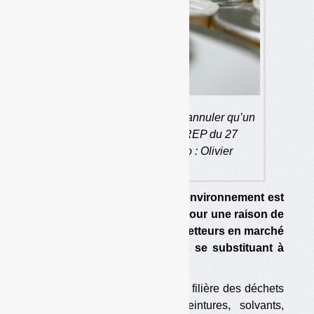
EcoDDS n’a réussi à faire annuler qu’un
point du décret sur les REP du 27
novembre 2020. (photo : Olivier
Guichardaz)
Un seul article du Code de l’environnement est
annulé par le Conseil d’Etat, pour une raison de
procédure. Il permettait aux metteurs en marché
de désigner des mandataires se substituant à
leurs obligations.
EcoDDS, l’éco-organisme de la filière des déchets
diffus spécifiques (DDS ; peintures, solvants,