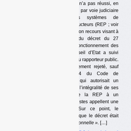
enduits, produits chimiques…) n’a pas réussi, en
tout cas cette fois-ci, à réformer par voie judiciaire
la réglementation sur les systèmes de
responsabilité élargie des producteurs (REP ; voir
Déchets Infos
n° 261
). Suite à son recours visant à
faire annuler un bon tiers du décret du 27
novembre 2020 réformant le fonctionnement des
REP (
voir le décret
), le Conseil d’Etat a suivi
intégralement les conclusions du rapporteur public.
Le recours est donc intégralement rejeté, sauf
concernant l’article R541-174 du Code de
l’environnement (
visible ici
), qui autorisait un
metteur en marché à transférer l’intégralité de ses
responsabilités au regard de la REP à un
mandataire (ce que les spécialistes appellent une
possibilité de subrogation). Sur ce point, le
rapporteur public avait estimé que le décret était
affecté d’une
« malfaçon rédactionnelle ».
[…]