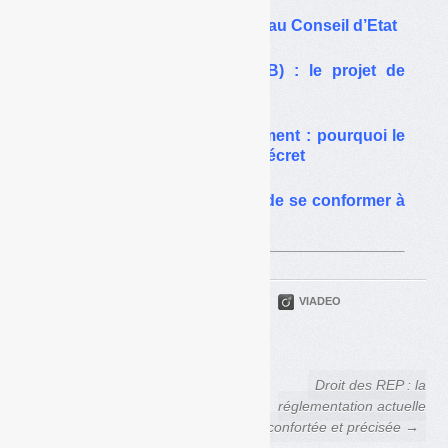
Le « décret REP » attaqué au Conseil d’Etat
REP « bâtiment » (PMCB) : le projet de
décret en consultation
REP des déchets du bâtiment : pourquoi le
Conseil d’Etat a validé le décret
EcoDDS mis en demeure de se conformer à
son cahier des charges
PARTAGER
TWITTER
LINKEDIN
VIADEO
FACEBOOK
COURRIEL
← Déchets Infos n° 262 — 8
Droit des REP : la
novembre 2023
réglementation actuelle
confortée et précisée →