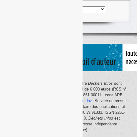
Nos
articles
classés
par
thème
Le site Internet
Déchets Infos
et la lettre
Déchets Infos
sont
édités par Déchets Infos, SAS au capital de 6 000 euros (RCS n°
792 608 861, Créteil ; Siret n° 792 608 861 00011 ; code APE
5814Z). Principal associé :
Olivier Guichardaz
. Service de presse
en ligne reconnu par la Commission paritaire des publications et
des agences de presse (CPPAP) n° 0530 W 91833. ISSN 2261-
2726. Déclaration CNIL n° 1644033 v 0.
Déchets Infos
est
membre du
SPIIL
(Syndicat de la presse indépendante
d'information en ligne).