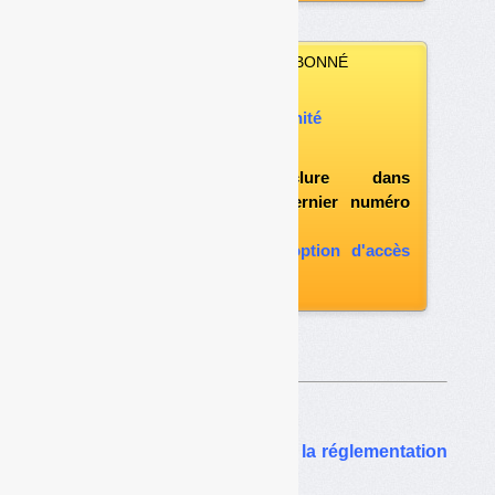
VOUS N’ÊTES PAS ABONNÉ
Vous pouvez :
acheter ce numéro à l’unité
vous abonner
possibilité d'inclure dans
l'abonnement le dernier numéro
paru
vous abonner avec l'option d'accès
aux archives
Sur le même thême…
EcoDDS tente de modifier la réglementation
sur les REP