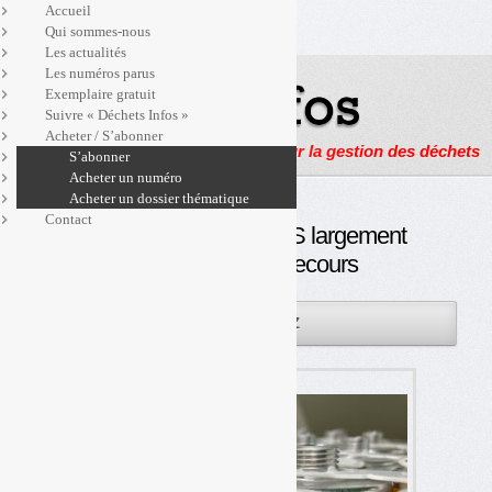
Accueil
Qui sommes-nous
Les actualités
Les numéros parus
Exemplaire gratuit
Suivre « Déchets Infos »
Acheter / S’abonner
Actualités, enquêtes et reportages sur la gestion des déchets
S’abonner
Acheter un numéro
Acheter un dossier thématique
Contact
Décret REP : EcoDDS largement
débouté de son recours
22NOV
PAR
OLIVIER GUICHARDAZ
2023