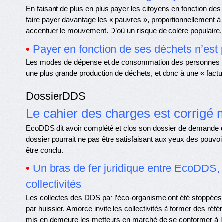
En faisant de plus en plus payer les citoyens en fonction des
faire payer davantage les « pauvres », proportionnellement à
accentuer le mouvement. D’où un risque de colère populaire.
•
Payer en fonction de ses déchets n’est
Les modes de dépense et de consommation des personnes à 
une plus grande production de déchets, et donc à une « factu
DossierDDS
Le cahier des charges est corrigé m
EcoDDS dit avoir complété et clos son dossier de demande d
dossier pourrait ne pas être satisfaisant aux yeux des pouvoi
être conclu.
•
Un bras de fer juridique entre EcoDDS, l
collectivités
Les collectes des DDS par l’éco-organisme ont été stoppées.
par huissier. Amorce invite les collectivités à former des ré
mis en demeure les metteurs en marché de se conformer à la