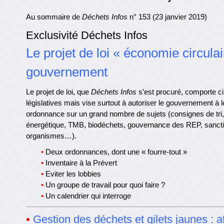
Au sommaire de
Déchets Infos
n° 153 (23 janvier 2019)
Exclusivité Déchets Infos
Le projet de loi « économie circulai
gouvernement
Le projet de loi, que
Déchets Infos
s’est procuré, comporte ci
législatives mais vise surtout à autoriser le gouvernement à l
ordonnance sur un grand nombre de sujets (consignes de tri, 
énergétique, TMB, biodéchets, gouvernance des REP, sanct
organismes…).
•
Deux ordonnances, dont une « fourre-tout »
•
Inventaire à la Prévert
•
Eviter les lobbies
•
Un groupe de travail pour quoi faire ?
•
Un calendrier qui interroge
•
Gestion des déchets et gilets jaunes : at