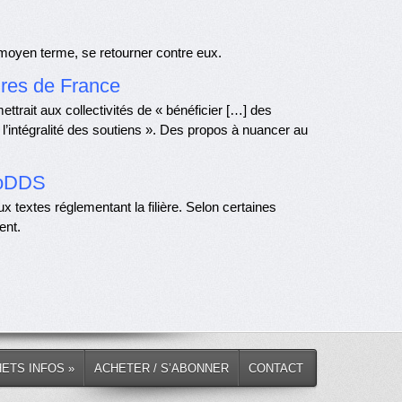
moyen terme, se retourner contre eux.
ires de France
rait aux collectivités de « bénéficier […] des
l’intégralité des soutiens ». Des propos à nuancer au
coDDS
 textes réglementant la filière. Selon certaines
ent.
HETS INFOS »
ACHETER / S’ABONNER
CONTACT