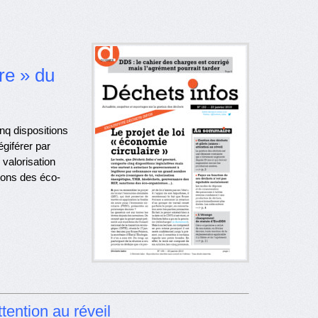
re » du
nq dispositions
égiférer par
valorisation
ions des éco-
tention au réveil