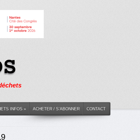
 déchets
HETS INFOS »
ACHETER / S’ABONNER
CONTACT
19