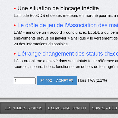
•
Une situation de blocage inédite
L’attitude EcoDDS et de ses metteurs en marché pourrait, à 
•
Le drôle de jeu de l’Association des ma
L’AMF annonce un « accord » conclu avec EcoDDS qui permett
enlèvements prévus en janvier » ainsi que « le versement de 
vu des informations disponibles.
•
L’étrange changement des statuts d’E
L’éco-organisme a enlevé dans ses statuts toute référence aux
sources, il pourrait donc fonctionner en dehors de tout agrém
Hors TVA (2.1%)
30.00€ – ACHETER
LES NUMÉROS PARUS
EXEMPLAIRE GRATUIT
SUIVRE « DÉC