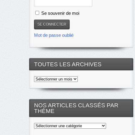
Se souvenir de moi
Mot de passe oublié
TOUTES LES ARCHIVES
Toutes
les
archives
NOS ARTICLES CLASSÉS PAR
THÈME
Nos
articles