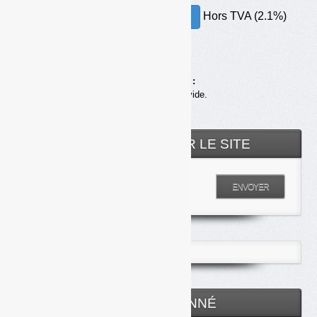
Hors TVA (2.1%)
30.00€ – ACHETER
Achats en ligne :
Votre panier est vide.
RECHERCHER SUR LE SITE
Entrez votre recherche
ENVOYER
ESPACE ABONNÉ