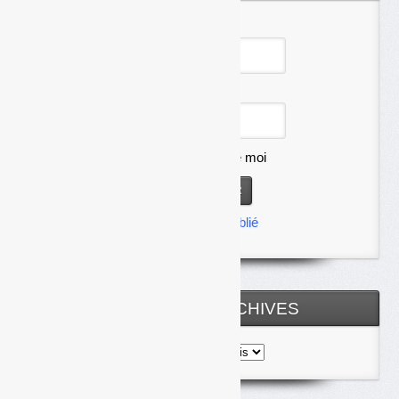
Identifiant
Mot de passe
Se souvenir de moi
Mot de passe oublié
TOUTES LES ARCHIVES
Toutes
les
archives