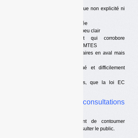
compréhensible
•
Un glissement sémantique non explicité ni
justifié
•
Une interprétation discutée
•
Un texte final ambigu et peu clair
•
Aucun texte amont qui corrobore
l’interprétation actuelle du MTES
•
Des textes complémentaires en aval mais
sans valeur légale
•
Un texte peu appliqué et difficilement
applicable
•
Des recours envisagés, que la loi EC
pourrait stopper
•
Du bon usage des consultations
publiques
Les textes actuels permettent de contourner
l’obligation d’informer et de consulter le public.