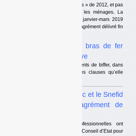
DDS visés par « l’arrêté produits » de 2012, et pas
seulement ceux déposés par les ménages. La
compensation pour la période janvier-mars 2019
ne doit pas être liée au nouvel agrément délivré fin
février dernier.
•
DDS : un nouveau bras de fer
juridique en perspective
Amorce conseille à ses adhérents de biffer, dans
les contrats avec EcoDDS, les clauses qu’elle
estime non légales.
•
Emballages : Federec et le Snefid
attaquent l’arrêté d’agrément de
Citeo
Les deux organisations professionnelles ont
déposé un recours en référé au Conseil d’Etat pour