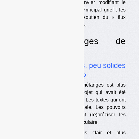
faire annuler l’arrêté du 4 janvier modifiant le
cahier des charges de Citeo. Principal grief : les
conditions de reprise et de soutien du « flux
développement » des plastiques.
Dossier Mélanges de
biodéchets
•
Des textes peu clairs, peu solides
mais bientôt modifiés ?
Le décret de 2016 sur les mélanges est plus
imprécis et ambigu que le projet qui avait été
soumis à consultation en 2015. Les textes qui ont
suivi n’ont pas de valeur légale. Les pouvoirs
publics annoncent qu’ils vont (re)préciser les
choses dans la loi économie circulaire.
•
Un texte initial plus clair et plus