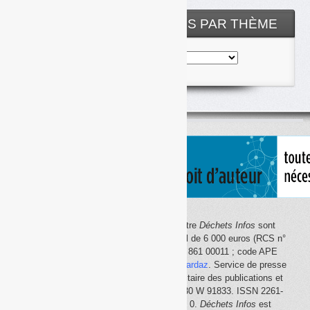
NOS ARTICLES CLASSÉS PAR THÈME
Nos
articles
classés
par
thème
Le site Internet
Déchets Infos
et la lettre
Déchets Infos
sont
édités par Déchets Infos, SAS au capital de 6 000 euros (RCS n°
792 608 861, Créteil ; Siret n° 792 608 861 00011 ; code APE
5814Z). Principal associé :
Olivier Guichardaz
. Service de presse
en ligne reconnu par la Commission paritaire des publications et
des agences de presse (CPPAP) n° 0530 W 91833. ISSN 2261-
2726. Déclaration CNIL n° 1644033 v 0.
Déchets Infos
est