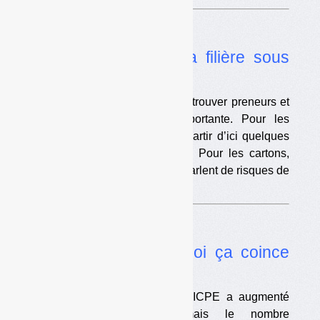
Dossier
•
Papiers-cartons : la filière sous
tension
Les tonnes triées ont dû mal à trouver preneurs et
les prix sont en baisse importante. Pour les
papiers, le marché pourrait repartir d’ici quelques
mois, selon certaines sources. Pour les cartons,
c’est plus incertain. D’aucuns parlent de risques de
fermeture de centres de tri.
Enquête
•
Inspection : pourquoi ça coince
(les chiffres)
Le nombre d’inspecteurs des ICPE a augmenté
ces dernières années mais le nombre