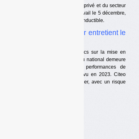
Plusieurs syndicats du secteur privé et du secteur
public appellent à cesser le travail le 5 décembre,
dans certains cas de façon reconductible.
•
Consigne : le pouvoir entretient le
flou, et après ?
La position des pouvoirs publics sur la mise en
place de la consigne au niveau national demeure
ambiguë. Un point sur les performances de
collecte est théoriquement prévu en 2023. Citeo
aura un rôle déterminant à jouer, avec un risque
important de conflit d’intérêts.
•
Les derniers épisodes
•
Interpréter l’ambiguïté
•
Incertitude économique
•
Le rôle central de Citeo
•
Le calendrier à venir