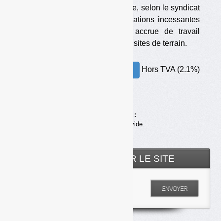
d’inspections a baissé. En cause, selon le syndicat
des inspecteurs : les réorganisations incessantes
des services et une charge accrue de travail
administratif, au détriment des visites de terrain.
Hors TVA (2.1%)
30.00€ – ACHETER
Achats en ligne :
Votre panier est vide.
RECHERCHER SUR LE SITE
Entrez votre recherche
ENVOYER