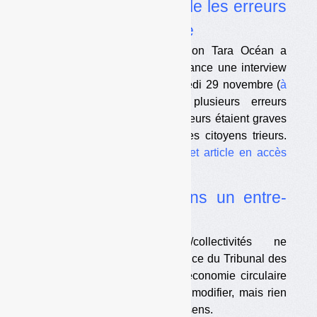
•
Tara Océan accumule les erreurs
sur le tri et la consigne
Le porte-parole de la Fondation Tara Océan a
accordé au quotidien Ouest France une interview
sur la consigne, publiée vendredi 29 novembre (
à
lire ici
) et qui comportait plusieurs erreurs
factuelles. Certaines de ces erreurs étaient graves
car de nature à démobiliser les citoyens trieurs.
Nous y avons répondu dans
cet article en accès
libre
.
•
DDS : la filière dans un entre-
deux juridique
Le contrat-type EcoDDS/collectivités ne
correspond pas à la jurisprudence du Tribunal des
conflits. Le projet de loi sur l’économie circulaire
aurait pu être l’occasion de le modifier, mais rien
n’est pour l’instant prévu en ce sens.