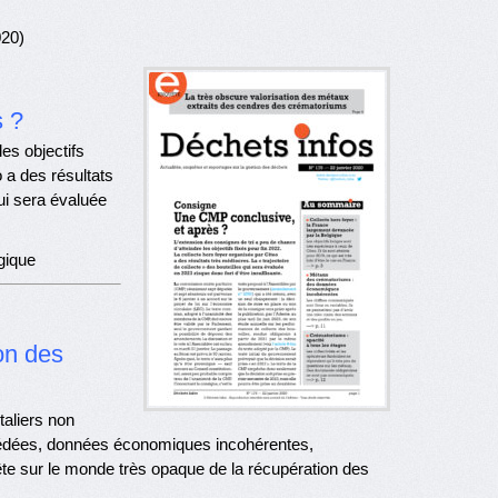
020)
s ?
es objectifs
o a des résultats
qui sera évaluée
gique
on des
taliers non
océdées, données économiques incohérentes,
te sur le monde très opaque de la récupération des