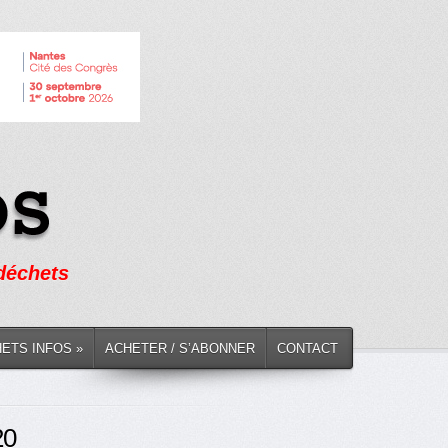
 déchets
HETS INFOS »
ACHETER / S’ABONNER
CONTACT
20