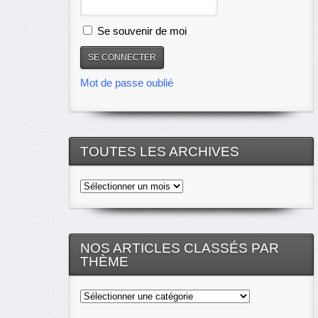
Se souvenir de moi
Mot de passe oublié
TOUTES LES ARCHIVES
Toutes
les
archives
NOS ARTICLES CLASSÉS PAR
THÈME
Nos
articles