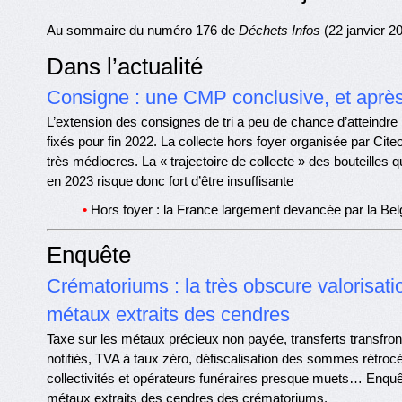
Au sommaire du numéro 176 de
Déchets Infos
(22 janvier 2
Dans l’actualité
Consigne : une CMP conclusive, et aprè
L’extension des consignes de tri a peu de chance d’atteindre l
fixés pour fin 2022. La collecte hors foyer organisée par Cite
très médiocres. La « trajectoire de collecte » des bouteilles 
en 2023 risque donc fort d’être insuffisante
•
Hors foyer : la France largement devancée par la Bel
Enquête
Crématoriums : la très obscure valorisati
métaux extraits des cendres
Taxe sur les métaux précieux non payée, transferts transfron
notifiés, TVA à taux zéro, défiscalisation des sommes rétr
collectivités et opérateurs funéraires presque muets… Enquê
métaux extraits des cendres des crématoriums.