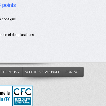
 points
la consigne
e le tri des plastiques
HETS INFOS »
ACHETER / S’ABONNER
CONTACT