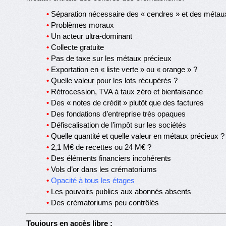
•
Séparation nécessaire des « cendres » et des métau
•
Problèmes moraux
•
Un acteur ultra-dominant
•
Collecte gratuite
•
Pas de taxe sur les métaux précieux
•
Exportation en « liste verte » ou « orange » ?
•
Quelle valeur pour les lots récupérés ?
•
Rétrocession, TVA à taux zéro et bienfaisance
•
Des « notes de crédit » plutôt que des factures
•
Des fondations d’entreprise très opaques
•
Défiscalisation de l’impôt sur les sociétés
•
Quelle quantité et quelle valeur en métaux précieux ?
•
2,1 M€ de recettes ou 24 M€ ?
•
Des éléments financiers incohérents
•
Vols d’or dans les crématoriums
•
Opacité à tous les étages
•
Les pouvoirs publics aux abonnés absents
•
Des crématoriums peu contrôlés
Toujours en accès libre :