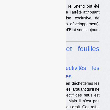
Amorce, la Fnade, Federec et le Snefid ont été
déboutés de leur recours contre l’arrêté attribuant
aux éco-organismes la reprise exclusive de
certains plastiques (dont le flux développement).
Certains arguments du Conseil d’Etat sont toujours
aussi surprenants.
Dossier
Tontes et feuilles
mortes
•
Quand des collectivités les
refusent en déchetteries
Quelques collectivités refusent en déchetteries les
tontes et parfois les feuilles mortes, arguant qu’il ne
s’agirait pas de déchets. L’objectif des refus est
aussi de faire des économies. Mais il n’est pas
certain que cela soit conforme au droit. Ces refus