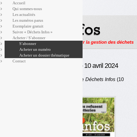
Accueil
Qui sommes-nous
Les actualités
Les numéros parus
Exemplaire gratuit
Suivre « Déchets Infos »
Acheter / S’abonner
Actualités, enquêtes et reportages sur la gestion des déchets
S’abonner
Acheter un numéro
Acheter un dossier thématique
Contact
Déchets Infos n° 272 — 10 avril 2024
Au sommaire du numéro 272 de
Déchets Infos
(10
avril 2024)