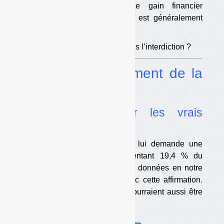
compliqués aux usagers. Le gain financier
potentiel pour les collectivités est généralement
modéré.
•
Essayer la restriction sans l’interdiction ?
Enquête
Financement de la
DSREP
•
Interrogations sur les vrais
chiffres
EcoDDS affirme que l’Ademe lui demande une
redevance pour 2023 représentant 19,4 % du
budget total de la DSREP. Les données en notre
possession ne collent pas avec cette affirmation.
Mais les chiffres de l’Ademe pourraient aussi être
en partie inexacts.