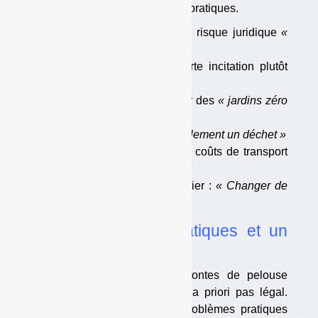
posent en outre des problèmes pratiques.
•
Smicval du Libournais : risque juridique
«
assumé »
•
Métropole de Lyon : forte incitation plutôt
que refus
•
Rennes Métropole : pour des
« jardins zéro
déchet »
•
Grand Bourg :
« Pas réellement un déchet »
•
Terres de l’Auxois : des coûts de transport
élevés
•
Sictom de Lons-le-Saunier :
« Changer de
regard sur les déchets »
•
Des problèmes pratiques et un
risque juridique
Refuser en déchetteries les tontes de pelouse
et/ou les feuilles mortes n’est a priori pas légal.
Cela peut aussi poser des problèmes pratiques