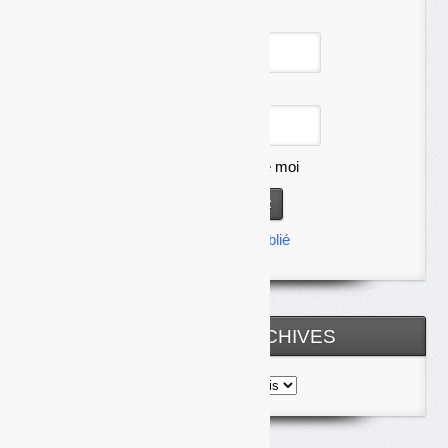
Identifiant
Mot de passe
Se souvenir de moi
Mot de passe oublié
TOUTES LES ARCHIVES
Toutes
les
archives