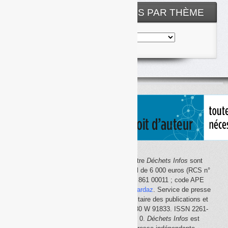
NOS ARTICLES CLASSÉS PAR THÈME
Nos
articles
classés
par
thème
Le site Internet
Déchets Infos
et la lettre
Déchets Infos
sont
édités par Déchets Infos, SAS au capital de 6 000 euros (RCS n°
792 608 861, Créteil ; Siret n° 792 608 861 00011 ; code APE
5814Z). Principal associé :
Olivier Guichardaz
. Service de presse
en ligne reconnu par la Commission paritaire des publications et
des agences de presse (CPPAP) n° 0530 W 91833. ISSN 2261-
2726. Déclaration CNIL n° 1644033 v 0.
Déchets Infos
est