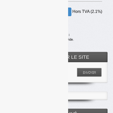
Hors TVA (2.1%)
30.00€ – ACHETER
Achats en ligne :
Votre panier est vide.
RECHERCHER SUR LE SITE
Entrez votre recherche
ENVOYER