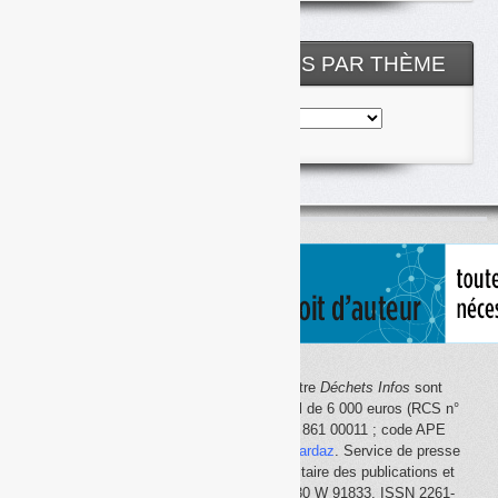
archives
NOS ARTICLES CLASSÉS PAR THÈME
Nos
articles
classés
par
thème
Le site Internet
Déchets Infos
et la lettre
Déchets Infos
sont
édités par Déchets Infos, SAS au capital de 6 000 euros (RCS n°
792 608 861, Créteil ; Siret n° 792 608 861 00011 ; code APE
5814Z). Principal associé :
Olivier Guichardaz
. Service de presse
en ligne reconnu par la Commission paritaire des publications et
des agences de presse (CPPAP) n° 0530 W 91833. ISSN 2261-