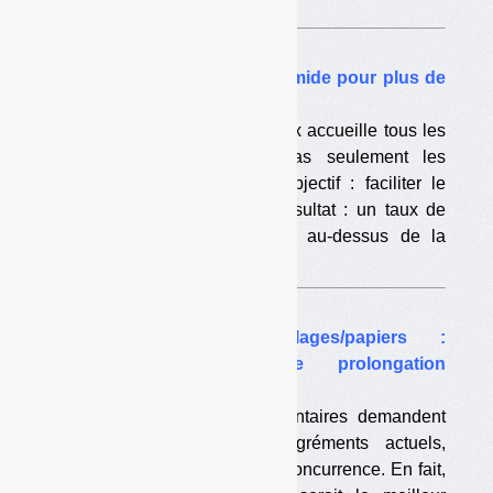
soutiens. Verdict prévu en 2017.
Reportage
•
Châteauroux trie en sec/humide pour plus de
valorisation
Le centre de tri de Châteauroux accueille tous les
« propres et secs » et pas seulement les
emballages et les papiers. Objectif : faciliter le
geste de tri des habitants. Résultat : un taux de
recyclage qui se situe 60 % au-dessus de la
moyenne nationale. Reportage.
Enquête
•
Agréments emballages/papiers :
questions pour une prolongation
impossible
Une trentaine de parlementaires demandent
une prolongation des agréments actuels,
paraît-il pour permettre la concurrence. En fait,