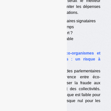
prolonger les agréments serait le meilleur
moyen de la tuer et de limiter les dépenses
des éco-organismes. Explications.
•
La liste des parlementaires signataires
•
Objectif : gagner du temps
•
A qui profiterait le report ?
•
La concurrence inévitable
•
Un calendrier difficile
•
Concurrence entre éco-organismes et
fraude aux contributions : un risque à
relativiser
Eco-Emballages, l’AMF et des parlementaires
estiment que la concurrence entre éco-
organismes pourrait favoriser la fraude aux
contributions, au détriment des collectivités.
Les faits montrent que le risque est faible pour
les éco-organismes et presque nul pour les
collectivités.