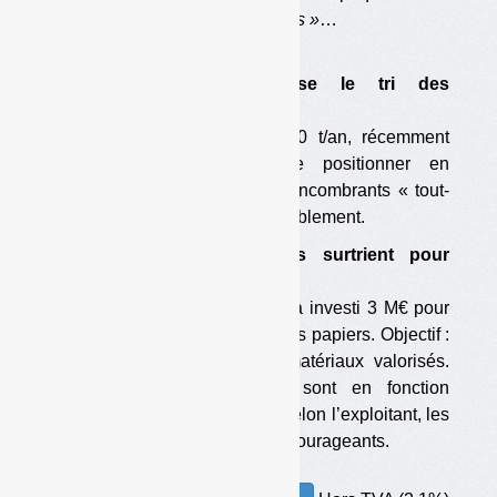
ignorait les
« îles de déchets »
…
Reportages
•
La Semardel automatise le tri des
encombrants et des DAE
Son centre de tri de 200 000 t/an, récemment
inauguré, ambitionne de se positionner en
particulier sur le marché des encombrants « tout-
venant » et des déchets d’ameublement.
•
Les Ateliers fouesnantais surtrient pour
valoriser plus
Le centre de tri de Fouesnant a investi 3 M€ pour
« surtrier » ses refus de tri et ses papiers. Objectif :
augmenter les quantités de matériaux valorisés.
Les nouveaux équipements sont en fonction
depuis le début de l’année et selon l’exploitant, les
résultats sont d’ores et déjà encourageants.