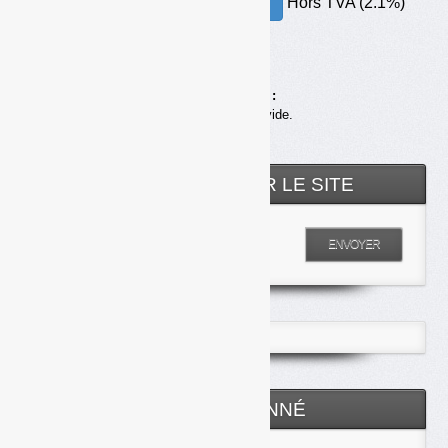
Hors TVA (2.1%)
30.00€ – ACHETER
Achats en ligne :
Votre panier est vide.
RECHERCHER SUR LE SITE
Entrez votre recherche
ENVOYER
ESPACE ABONNÉ