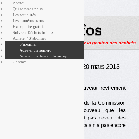
Accueil
Qui sommes-nous
Les actualités
Les numéros parus
Exemplaire gratuit
Suivre « Déchets Infos »
Acheter / S’abonner
Actualités, enquêtes et reportages sur la gestion des déchets
S’abonner
Acheter un numéro
Acheter un dossier thématique
Contact
Déchets Infos n° 19 — 20 mars 2013
L’événement
•
Statut des composts : nouveau revirement
européen
Le JRC, émanation technique de la Commission
européenne, propose de nouveau que les
composts de TMB ne puissent pas devenir des
produits. Le gouvernement français n’a pas encore
arrêté sa position.