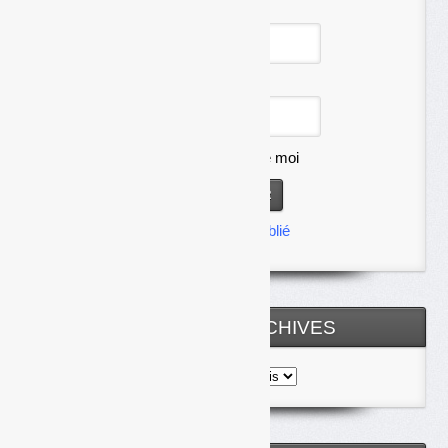
Identifiant
Mot de passe
Se souvenir de moi
Mot de passe oublié
TOUTES LES ARCHIVES
Toutes
les
archives