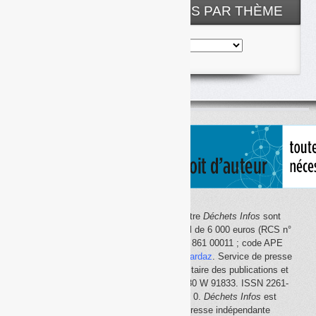
NOS ARTICLES CLASSÉS PAR THÈME
Nos
articles
classés
par
thème
Le site Internet
Déchets Infos
et la lettre
Déchets Infos
sont
édités par Déchets Infos, SAS au capital de 6 000 euros (RCS n°
792 608 861, Créteil ; Siret n° 792 608 861 00011 ; code APE
5814Z). Principal associé :
Olivier Guichardaz
. Service de presse
en ligne reconnu par la Commission paritaire des publications et
des agences de presse (CPPAP) n° 0530 W 91833. ISSN 2261-
2726. Déclaration CNIL n° 1644033 v 0.
Déchets Infos
est
membre du
SPIIL
(Syndicat de la presse indépendante