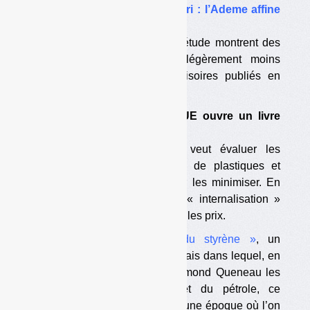
•
Adaptation des centres de tri : l’Ademe affine
l’étude des coûts
Les résultats définitifs de son étude montrent des
investissements nécessaires légèrement moins
élevés que les résultats provisoires publiés en
octobre 2012.
•
Déchets de plastiques : l’UE ouvre un livre
vert
La Commission européenne veut évaluer les
impacts globaux des déchets de plastiques et
recueillir des propositions pour les minimiser. En
ligne de mire : une possible « internalisation »
économique de ces impacts sur les prix.
A voir :
« Le Chant du styrène »
, un
documentaire d’Alain Resnais dans lequel, en
1958, il chantait avec Raymond Queneau les
louanges du plastique et du pétrole, ce
«
liquide miracle » (sic).
A une époque où l’on