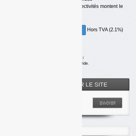
•
Les associations de collectivités montent le
ton
Hors TVA (2.1%)
30.00€ – ACHETER
Achats en ligne :
Votre panier est vide.
RECHERCHER SUR LE SITE
Entrez votre recherche
ENVOYER