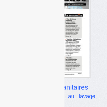
Dossier
Textiles sanitaires
•
La filière rétrécie au lavage,
provisoirement ?