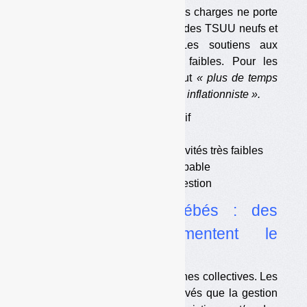
Le nouveau projet de cahier des charges ne porte
que sur les lingettes, soit 10 % des TSUU neufs et
1,5 % de leurs déchets. Les soutiens aux
collectivités prévus sont très faibles. Pour les
autres produits, le ministère veut
« plus de temps
de réflexion »
face à un
« risque inflationniste ».
•
Rétrécissement progressif
•
Une décision politique
•
Des soutiens aux collectivités très faibles
•
Démarrage en retard probable
•
Une légalité qui pose question
•
Couches pour bébés : des
collectivités expérimentent le
compostage
Les essais portent sur des crèches collectives. Les
coûts mentionnés sont plus élevés que la gestion