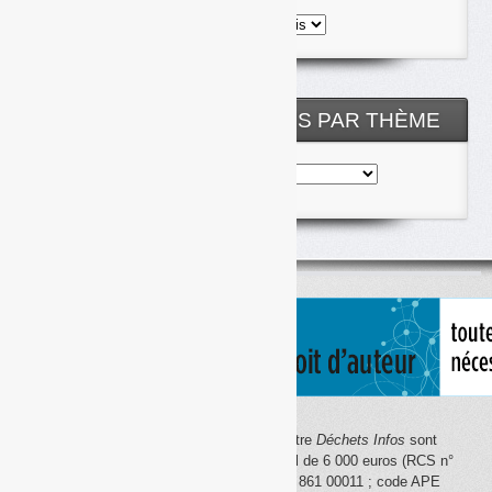
Toutes
les
archives
NOS ARTICLES CLASSÉS PAR THÈME
Nos
articles
classés
par
thème
Le site Internet
Déchets Infos
et la lettre
Déchets Infos
sont
édités par Déchets Infos, SAS au capital de 6 000 euros (RCS n°
792 608 861, Créteil ; Siret n° 792 608 861 00011 ; code APE