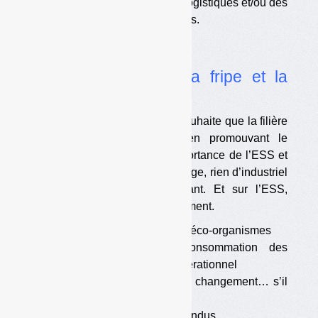
dans les OMR, mais avec des logistiques et/ou des
traitements non encore optimisés.
Dossier
Textiles
•
Refashion torpille la fripe et la
place de l’ESS
L’éco-organisme des textiles souhaite que la filière
soit plus « industrielle », en promouvant le
recyclage et en réduisant l’importance de l’ESS et
du réemploi. Mais sur le recyclage, rien d’industriel
n’est opérationnel pour l’instant. Et sur l’ESS,
Refashion se trompe manifestement.
•
L’ESS ne coûte rien aux éco-organismes
•
Le recyclage post-consommation des
synthétiques n’est pas opérationnel
•
Les opérateurs prêts au changement… s’il
est possible
•
Les pouvoirs publics attendus