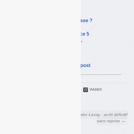
mais a trop de jus
Biopole d’Angers :
une usine de 66 ME à la casse ?
« Déchets Infos » sur France 5
dans « Le monde en face »,
le 28 avril 2015
Vannes méthanise bien
mais voudrait plus de compost
PARTAGER
TWITTER
LINKEDIN
VIADEO
FACEBOOK
COURRIEL
← Incinération : le grand
Oxalor-Lezay : arrêt définitif
débat en arrière – Réponse à
sans reprise →
Zero Waste France