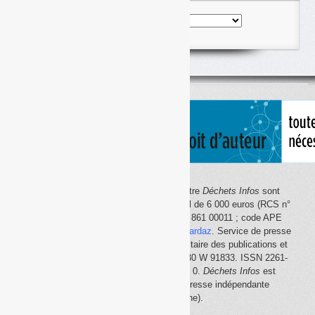
Nos
articles
classés
par
thème
Le site Internet
Déchets Infos
et la lettre
Déchets Infos
sont
édités par Déchets Infos, SAS au capital de 6 000 euros (RCS n°
792 608 861, Créteil ; Siret n° 792 608 861 00011 ; code APE
5814Z). Principal associé :
Olivier Guichardaz
. Service de presse
en ligne reconnu par la Commission paritaire des publications et
des agences de presse (CPPAP) n° 0530 W 91833. ISSN 2261-
2726. Déclaration CNIL n° 1644033 v 0.
Déchets Infos
est
membre du
SPIIL
(Syndicat de la presse indépendante
d'information en ligne).