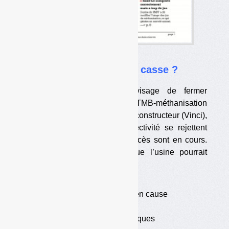
B
iopole d’Angers :
une usine de 66 ME à la casse ?
Angers Loire Métropole envisage de fermer
définitivement son usine de TMB-méthanisation
mise en service il y a 5 ans. Le constructeur (Vinci),
l’exploitant (Veolia) et la collectivité se rejettent
mutuellement la faute. Des procès sont en cours.
Des observateurs estiment que l’usine pourrait
marcher correctement.
— Un dossier enlisé
— Le montage contractuel en cause
— Un débat technique
— Des considérations politiques