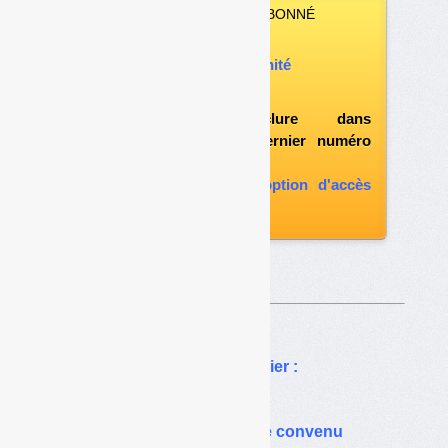
VOUS N’ÊTES PAS ABONNÉ
Vous pouvez :
acheter ce numéro à l’unité
vous abonner
possibilité d'inclure dans
l'abonnement le dernier numéro
paru
vous abonner avec l'option d'accès
aux archives
Sur le même thême…
Usine Amétyst de Montpellier :
de l’ombre à la lumière ?
Saint-Lô composte comme convenu