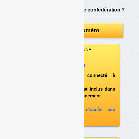
•
La Fnade et Federec vers une confédération ?
Télécharger le numéro
VOUS ÊTES ABONNÉ
Vous pouvez :
télécharger ce document
après vous être connecté à
«l'espace abonné»
et si le document est inclus dans
votre formule d'abonnement.
A défaut, vous pouvez :
souscrire à l'option d'accès aux
archives