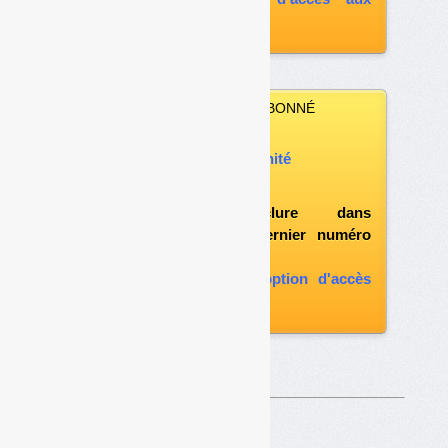
archives
VOUS N’ÊTES PAS ABONNÉ
Vous pouvez :
acheter ce numéro à l’unité
vous abonner
possibilité d'inclure dans
l'abonnement le dernier numéro
paru
vous abonner avec l'option d'accès
aux archives
Sur le même thême…