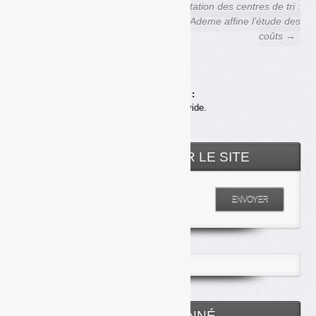
← La Semardel automatise
Adaptation des centres de tri :
son tri des encombrants et des
l’Ademe affine l’étude des
DAE
coûts →
Achats en ligne :
Votre panier est vide.
RECHERCHER SUR LE SITE
Entrez votre recherche
ENVOYER
ESPACE ABONNÉ