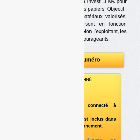
Le centre de tri de Fouesnant a investi 3 M€ pour
« surtrier » ses refus de tri et ses papiers. Objectif :
augmenter les quantités de matériaux valorisés.
Les nouveaux équipements sont en fonction
depuis le début de l’année et selon l’exploitant, les
résultats sont d’ores et déjà encourageants.
Télécharger le numéro
VOUS ÊTES ABONNÉ
Vous pouvez :
télécharger ce numéro
après vous être connecté à
«l'espace abonné»
et si le document est inclus dans
votre formule d'abonnement.
A défaut, vous pouvez :
souscrire à l'option d'accès aux