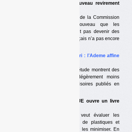
•
Statut des composts : nouveau revirement
européen
Le JRC, émanation technique de la Commission
européenne, propose de nouveau que les
composts de TMB ne puissent pas devenir des
produits. Le gouvernement français n’a pas encore
arrêté sa position.
•
Adaptation des centres de tri : l’Ademe affine
l’étude des coûts
Les résultats définitifs de son étude montrent des
investissements nécessaires légèrement moins
élevés que les résultats provisoires publiés en
octobre 2012.
•
Déchets de plastiques : l’UE ouvre un livre
vert
La Commission européenne veut évaluer les
impacts globaux des déchets de plastiques et
recueillir des propositions pour les minimiser. En