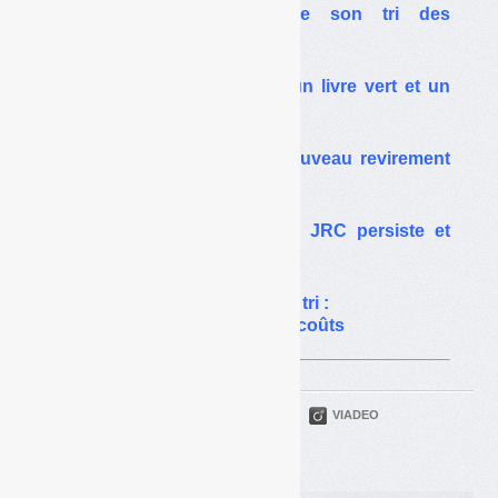
La Semardel automatise son tri des
encombrants et des DAE
Déchets de plastiques : un livre vert et un
film… pas vert
Statut des composts : nouveau revirement
européen
Statut des composts : le JRC persiste et
signe
Adaptation des centres de tri :
l’Ademe affine l’étude des coûts
PARTAGER
TWITTER
LINKEDIN
VIADEO
FACEBOOK
COURRIEL