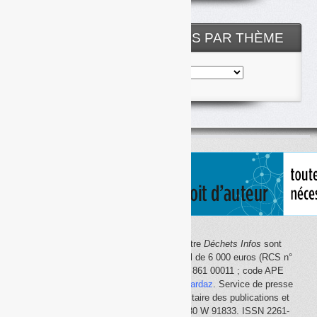
archives
NOS ARTICLES CLASSÉS PAR THÈME
Nos
articles
classés
par
thème
Le site Internet
Déchets Infos
et la lettre
Déchets Infos
sont
édités par Déchets Infos, SAS au capital de 6 000 euros (RCS n°
792 608 861, Créteil ; Siret n° 792 608 861 00011 ; code APE
5814Z). Principal associé :
Olivier Guichardaz
. Service de presse
en ligne reconnu par la Commission paritaire des publications et
des agences de presse (CPPAP) n° 0530 W 91833. ISSN 2261-