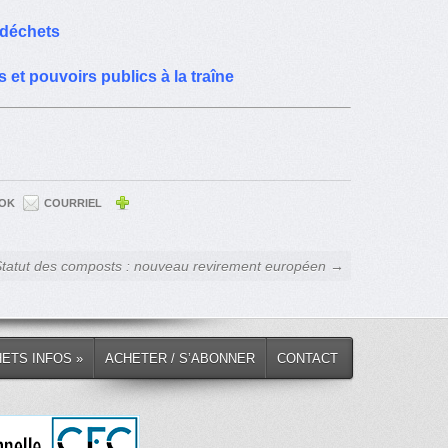
s déchets
et pouvoirs publics à la traîne
OK
COURRIEL
tatut des composts : nouveau revirement européen →
HETS INFOS »
ACHETER / S’ABONNER
CONTACT