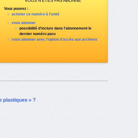
VOUS N’ÊTES PAS ABONNÉ
Vous pouvez :
acheter ce numéro à l’unité
vous abonner
possibilité d'inclure dans l'abonnement le
dernier numéro paru
vous abonner avec l'option d'accès aux archives
e plastiques » ?