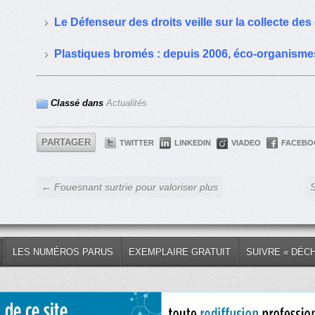
Le Défenseur des droits veille sur la collecte de
Plastiques bromés : depuis 2006, éco-organismes 
Classé dans
Actualités
PARTAGER
TWITTER
LINKEDIN
VIADEO
FACEBO
← Fouesnant surtrie pour valoriser plus
S
LES NUMÉROS PARUS
EXEMPLAIRE GRATUIT
SUIVRE « DÉC