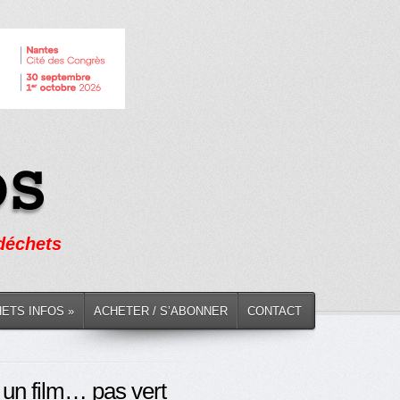
 déchets
HETS INFOS »
ACHETER / S’ABONNER
CONTACT
t un film… pas vert