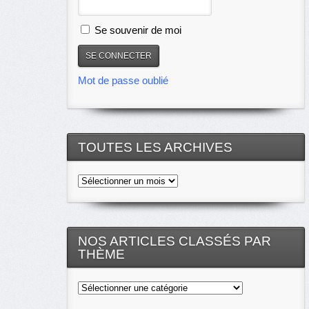
Se souvenir de moi
Mot de passe oublié
TOUTES LES ARCHIVES
Toutes
les
archives
NOS ARTICLES CLASSÉS PAR
THÈME
Nos
articles