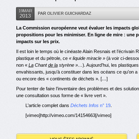
19MAR
PAR
OLIVIER GUICHARDAZ
2013
La Commission européenne veut évaluer les impacts globa
propositions pour les minimiser. En ligne de mire : une 
impacts sur les prix.
Il est loin le temps où le cinéaste Alain Resnais et l’écriv
plastique et du pétrole, ce
« liquide miracle »
(à voir ci-dessous
non «
La
Chant
de la
styrène »…
). Aujourd’hui, les plastique
envahissants, jusqu’à constituer dans les océans ce qu’on a
ou encore des « continents de déchets ». […]
Pour tenter de faire l’inventaire des problèmes et des solu
une consultation sous forme de « livre vert ».
L’article complet dans
Déchets Infos
n° 19
.
[vimeo]http://vimeo.com/14154663[/vimeo]