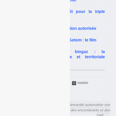
Biogaz : le Sydeme prêt pour la triple
valorisation
Biogaz : la double valorisation autorisée
Chaufferie à biomasse du Setom : le film
Valorisation mixte du biogaz : la
méthanisation industrielle et territoriale
oubliée
PARTAGER
TWITTER
LINKEDIN
VIADEO
FACEBOOK
COURRIEL
← Polytechnique aspire et
La Semardel automatise son
stocke en cuve
tri des encombrants et des
ses biodéchets
DAE →