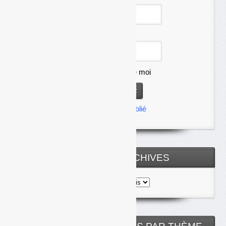
Mot de passe
Se souvenir de moi
Mot de passe oublié
TOUTES LES ARCHIVES
Toutes
les
archives