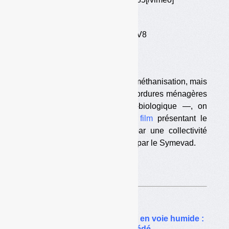
Réalisation : Francis Brabant, TV8
Tous droits réservés Sydeme
Sur un thème approchant
— méthanisation, mais
sur fraction fermentescible des ordures ménagères
résiduelles, après tri mécano-biologique —, on
peut aussi voir (ou revoir) le
film
présentant le
procédé MYT, mis au point par une collectivité
allemande et adopté en France par le Symevad.
Sur le même thême…
MYT, une méthode de TMB en voie humide :
le film qui présente le procédé