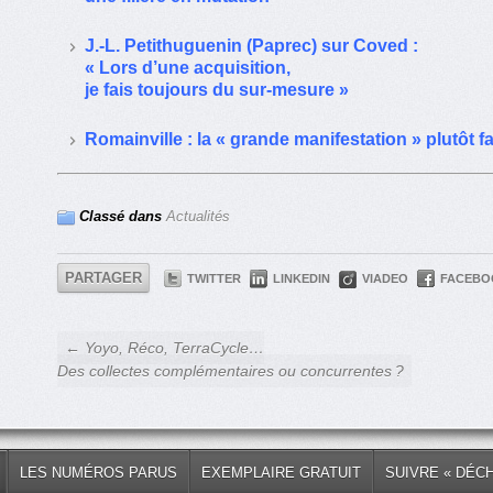
J.-L. Petithuguenin (Paprec) sur Coved :
« Lors d’une acquisition,
je fais toujours du sur-mesure »
Romainville : la « grande manifestation » plutôt f
Classé dans
Actualités
PARTAGER
TWITTER
LINKEDIN
VIADEO
FACEBO
← Yoyo, Réco, TerraCycle…
Des collectes complémentaires ou concurrentes ?
LES NUMÉROS PARUS
EXEMPLAIRE GRATUIT
SUIVRE « DÉC