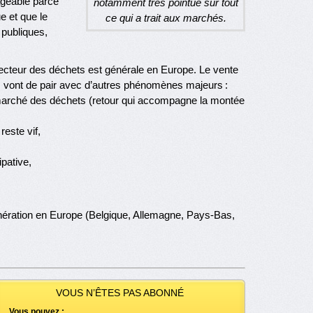
ageable parce
notamment très pointue sur tout
e et que le
ce qui a trait aux marchés.
publiques,
secteur des déchets est générale en Europe. Le vente
s vont de pair avec d’autres phénomènes majeurs :
le marché des déchets (retour qui accompagne la montée
reste vif,
pative,
cinération en Europe (Belgique, Allemagne, Pays-Bas,
VOUS N’ÊTES PAS ABONNÉ
Vous pouvez :