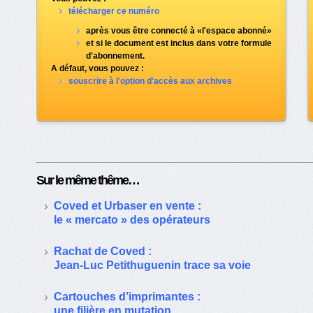
télécharger ce numéro
après vous être connecté à «l'espace abonné»
et si le document est inclus dans votre formule
d'abonnement.
A défaut, vous pouvez :
souscrire à l'option d'accès aux archives
Sur le même thême…
Coved et Urbaser en vente :
le « mercato » des opérateurs
Rachat de Coved :
Jean-Luc Petithuguenin trace sa voie
Cartouches d’imprimantes :
une filière en mutation