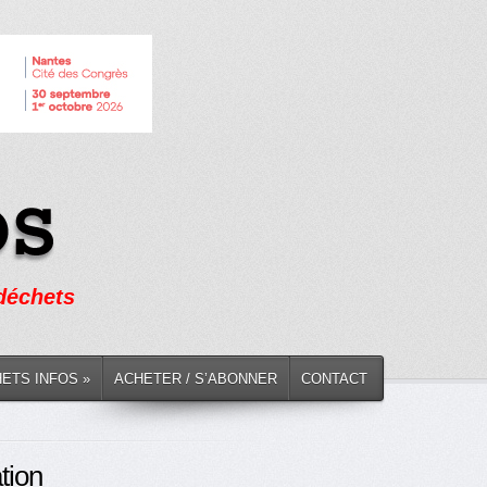
 déchets
HETS INFOS »
ACHETER / S’ABONNER
CONTACT
tion