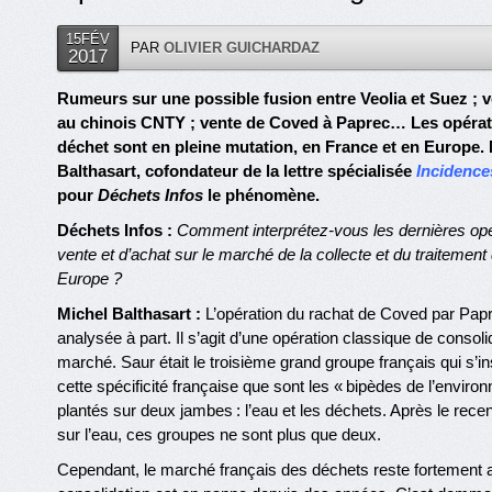
15FÉV
PAR
OLIVIER GUICHARDAZ
2017
Rumeurs sur une possible fusion entre Veolia et Suez ; 
au chinois CNTY ; vente de Coved à Paprec… Les opéra
déchet sont en pleine mutation, en France et en Europe.
Balthasart, cofondateur de la lettre spécialisée
Incidence
pour
Déchets Infos
le phénomène.
Déchets Infos :
Comment interprétez-vous les dernières opé
vente et d’achat sur le marché de la collecte et du traitemen
Europe ?
Michel Balthasart :
L’opération du rachat de Coved par Papre
analysée à part. Il s’agit d’une opération classique de consoli
marché. Saur était le troisième grand groupe français qui s’in
cette spécificité française que sont les « bipèdes de l’enviro
plantés sur deux jambes : l’eau et les déchets. Après le rece
sur l’eau, ces groupes ne sont plus que deux.
Cependant, le marché français des déchets reste fortement 