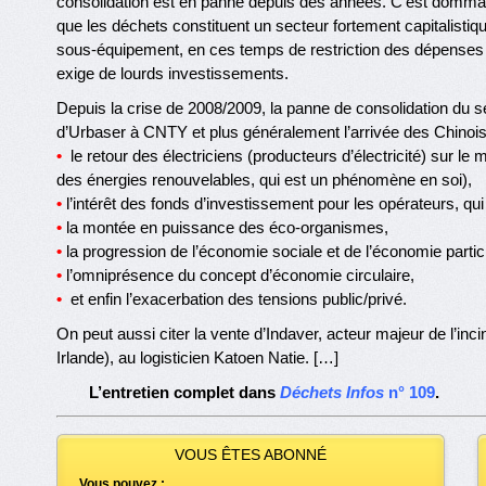
consolidation est en panne depuis des années. C’est domm
que les déchets constituent un secteur fortement capitalistiqu
sous-équipement, en ces temps de restriction des dépenses 
exige de lourds investissements.
Depuis la crise de 2008/2009, la panne de consolidation du 
d’Urbaser à CNTY et plus généralement l’arrivée des Chinoi
•
le retour des électriciens (producteurs d’électricité) sur 
des énergies renouvelables, qui est un phénomène en soi),
•
l’intérêt des fonds d’investissement pour les opérateurs, qui 
•
la montée en puissance des éco-organismes,
•
la progression de l’économie sociale et de l’économie partici
•
l’omniprésence du concept d’économie circulaire,
•
et enfin l’exacerbation des tensions public/privé.
On peut aussi citer la vente d’Indaver, acteur majeur de l’in
Irlande), au logisticien Katoen Natie. […]
L’entretien complet dans
Déchets Infos
n° 109
.
VOUS ÊTES ABONNÉ
Vous pouvez :