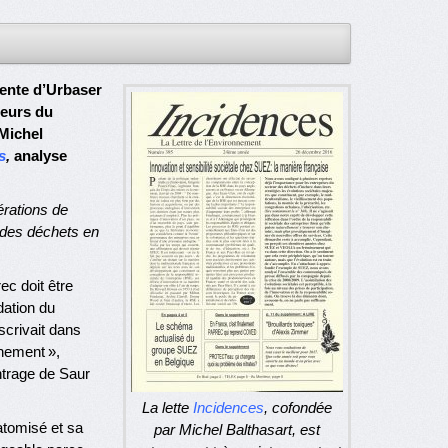
vente d’Urbaser
teurs du
 Michel
s
,
analyse
rations de
t des déchets en
c doit être
dation du
scrivait dans
nnement »,
ntrage de Saur
La lette
Incidences
,
cofondée
atomisé et sa
par Michel Balthasart, est