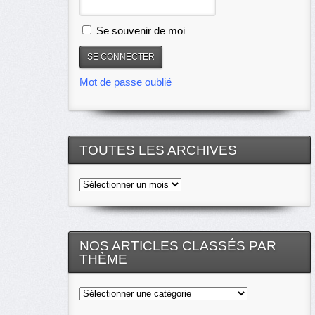
Se souvenir de moi
Mot de passe oublié
TOUTES LES ARCHIVES
Toutes
les
archives
NOS ARTICLES CLASSÉS PAR
THÈME
Nos
articles