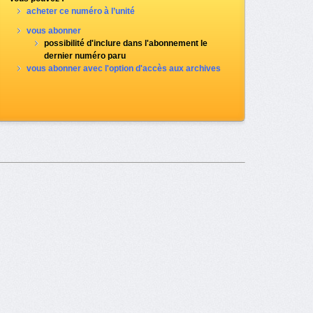
acheter ce numéro à l’unité
vous abonner
possibilité d'inclure dans l'abonnement le
dernier numéro paru
vous abonner avec l'option d'accès aux archives