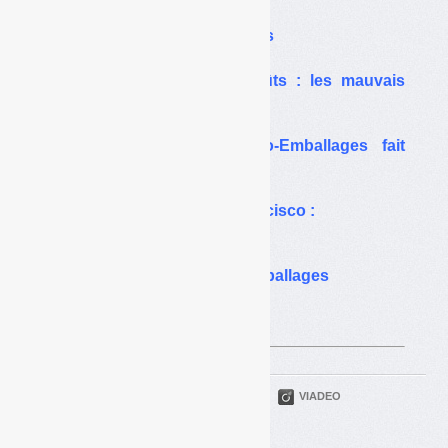
un bilan médiocre…
sauf pour les contributeurs
Prise en charge des coûts : les mauvais
calculs d’Eco-Emballages
Prévention et tri : Eco-Emballages fait
communication à part
« Zero Waste » à San Francisco :
mirage de la prévention
Taux de recyclage des emballages
et couverture des coûts :
la condition inversée
PARTAGER
TWITTER
LINKEDIN
VIADEO
FACEBOOK
COURRIEL