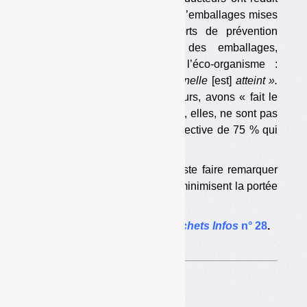
de 100 000 t/an les quantités d’emballages mises
sur le marché, par des efforts de prévention
(modification de la forme des emballages,
notamment). Conclusion de l’éco-organisme :
« l’objectif de réduction du Grenelle
[est]
atteint ».
Sous-entendu : nous, producteurs, avons « fait le
job », alors que les collectivités, elles, ne sont pas
arrivées au taux de collecte sélective de 75 % qui
avait été décidé.
Pourquoi pas. Mais on peut juste faire remarquer
quelques points de détails qui minimisent la portée
de l’exploit. […]
L’article complet dans
Déchets Infos
n° 28
.
Sur le même thême…
Départ d’Eric Brac :