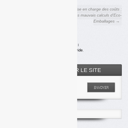
← Taux de prise en charge
Prise en charge des coûts :
des coûts : les raisons du
les mauvais calculs d’Eco-
grand écart
Emballages →
Achats en ligne :
Votre panier est vide.
RECHERCHER SUR LE SITE
Entrez votre recherche
ENVOYER