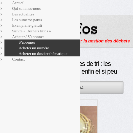
Accueil
Qui sommes-nous
Les actualités
Les numéros parus
Exemplaire gratuit
Suivre « Déchets Infos »
Acheter / S’abonner
Actualités, enquêtes et reportages sur la gestion des déchets
S’abonner
Acheter un numéro
Acheter un dossier thématique
Contact
Prévention et messages de tri : les
emballeurs s’y mettent… enfin et si peu
28AOÛT
PAR
OLIVIER GUICHARDAZ
2013