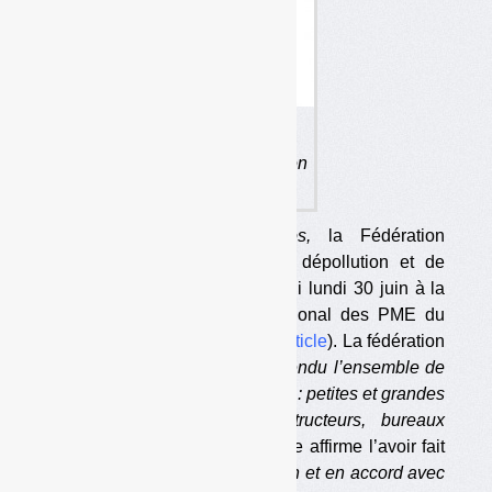
La Fnade estime avoir agi
dans l’intérêt de la profession
dans son ensemble.
Interrogée par
Déchets Infos,
la Fédération
nationale des activités de la dépollution et de
l’environnement (Fnade) a réagi lundi 30 juin à la
démission du Groupement national des PME du
déchet (GNPMED ; voir
notre article
). La fédération
estime qu’elle a
« toujours défendu l’ensemble de
la profession qu’elle représente : petites et grandes
entreprises, exploitants, constructeurs, bureaux
d’études, équipementiers ».
Elle affirme l’avoir fait
« dans un esprit de concertation et en accord avec