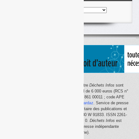
Nos
articles
classés
par
thème
Le site Internet
Déchets Infos
et la lettre
Déchets Infos
sont
édités par Déchets Infos, SAS au capital de 6 000 euros (RCS n°
792 608 861, Créteil ; Siret n° 792 608 861 00011 ; code APE
5814Z). Principal associé :
Olivier Guichardaz
. Service de presse
en ligne reconnu par la Commission paritaire des publications et
des agences de presse (CPPAP) n° 0530 W 91833. ISSN 2261-
2726. Déclaration CNIL n° 1644033 v 0.
Déchets Infos
est
membre du
SPIIL
(Syndicat de la presse indépendante
d'information en ligne).