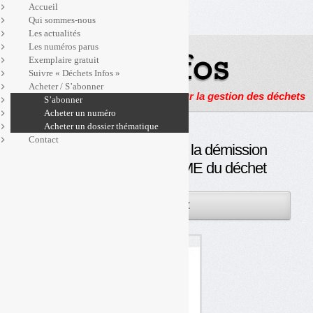
Accueil
Qui sommes-nous
Les actualités
Les numéros parus
Exemplaire gratuit
Suivre « Déchets Infos »
Acheter / S’abonner
Actualités, enquêtes et reportages sur la gestion des déchets
S’abonner
Acheter un numéro
Acheter un dossier thématique
Contact
Réaction de la Fnade à la démission
du Groupement des PME du déchet
01JUIL
PAR
OLIVIER GUICHARDAZ
2014