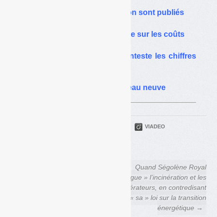
Fnade-Federec :
les bans de la confédération sont publiés
Biodéchets : la Fnade alerte sur les coûts
Statistiques : la Fnade conteste les chiffres
européens
Les PME du déchet font peau neuve
PARTAGER
TWITTER
LINKEDIN
VIADEO
FACEBOOK
COURRIEL
← Loi de transition
Quand Ségolène Royal
énergétique : Fonds chaleur
« flingue » l’incinération et les
doublé et « territoires zéro
incinérateurs, en contredisant
déchet », deux mesures
« sa » loi sur la transition
inattendues
énergétique →