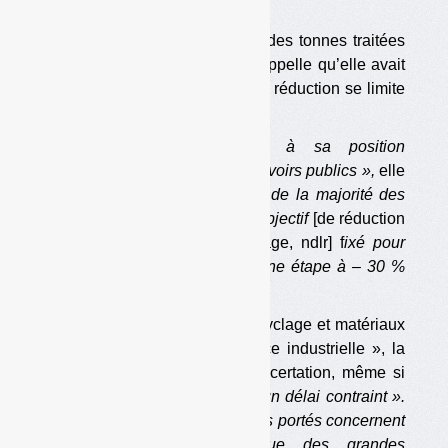
les règles de gouvernance ».
Sur le dossier de la réduction des tonnes traitées
en stockage (décharge), elle rappelle qu’elle avait
demandé initialement que cette réduction se limite
à 25 %.
Elle estime que
« grâce à sa position
d’interlocuteur reconnu des pouvoirs publics »,
elle
a contribué à
« un consensus de la majorité des
parties prenantes autour d’un objectif
[de réduction
des quantités mises en stockage, ndlr] f
ixé pour
2025 et non plus 2020, avec une étape à – 30 %
en 2020 ».
Enfin, concernant le plan « recyclage et matériaux
verts » de la « nouvelle France industrielle », la
Fnade assure qu’il y a eu concertation, même si
celle-ci s’est déroulée
« dans un délai contraint ».
Et elle soutient que
« les projets portés concernent
tout autant des petites que des grandes