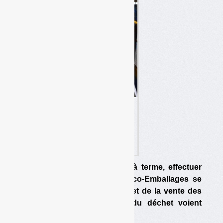
En avril 2012, Valorplast
avait déjà évoqué la
possibilité de séparer le tri
du sur-tri.
Les collectivités pourraient, à terme, effectuer
seulement un tri primaire. Eco-Emballages se
chargerait ensuite du sur-tri et de la vente des
matériaux. Les opérateurs du déchet voient
rouge.