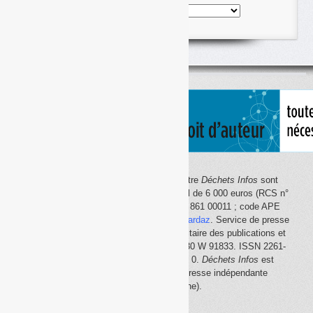
Nos
articles
classés
par
thème
Le site Internet
Déchets Infos
et la lettre
Déchets Infos
sont
édités par Déchets Infos, SAS au capital de 6 000 euros (RCS n°
792 608 861, Créteil ; Siret n° 792 608 861 00011 ; code APE
5814Z). Principal associé :
Olivier Guichardaz
. Service de presse
en ligne reconnu par la Commission paritaire des publications et
des agences de presse (CPPAP) n° 0530 W 91833. ISSN 2261-
2726. Déclaration CNIL n° 1644033 v 0.
Déchets Infos
est
membre du
SPIIL
(Syndicat de la presse indépendante
d'information en ligne).