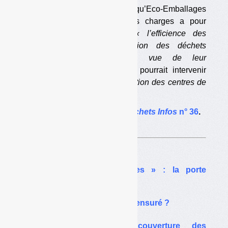
Le deuxième amendement qu’Eco-Emballages
propose pour son cahier des charges a pour
objectif affiché d’améliorer
« l’efficience des
process industriels de gestion des déchets
d’emballages ménagers en vue de leur
recyclage ».
Eco-Emballages pourrait intervenir
« tout particulièrement en direction des centres de
tri et de sur-tri ».
[…]
L’article complet dans
Déchets Infos
n° 36
.
Sur le même thême…
« Partenariats spécifiques » : la porte
ouverte au clientélisme
DEEE : le censeur d’État censuré ?
Revoyure, recyclage, couverture des