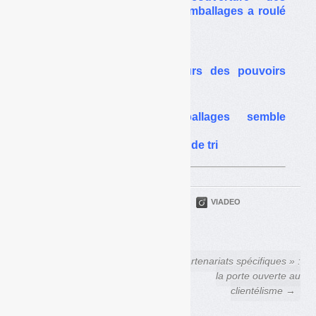
coûts… : comment Eco-Emballages a roulé
les collectivités
DEEE / ERP :
des sénateurs au secours des pouvoirs
publics
Plastiques : Eco-Emballages semble
verrouiller
l’extension des consignes de tri
PARTAGER
TWITTER
LINKEDIN
VIADEO
FACEBOOK
COURRIEL
← Faire d’Eco-Emballages
« Partenariats spécifiques » :
une société comme une
la porte ouverte au
autre ?
clientélisme →