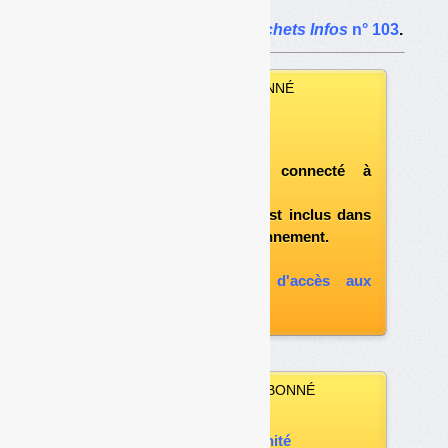
L’article complet dans
Déchets Infos
n° 103
.
VOUS ÊTES ABONNÉ
Vous pouvez :
télécharger ce numéro
après vous être connecté à
«l'espace abonné»
et si le document est inclus dans
votre formule d'abonnement.
A défaut, vous pouvez :
souscrire à l'option d'accès aux
archives
VOUS N’ÊTES PAS ABONNÉ
Vous pouvez :
acheter ce numéro à l’unité