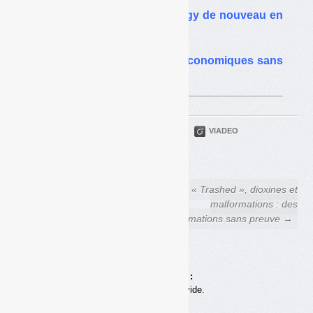
Exclusif : Dalkia Wastenergy de nouveau en
vente
Urbaser : des questions économiques sans
réponse
PARTAGER
TWITTER
LINKEDIN
VIADEO
FACEBOOK
COURRIEL
← « Trashed » et Gilly-sur-
« Trashed », dioxines et
Isère : la vérité judiciaire
malformations : des
tronquée
affirmations sans preuve →
Achats en ligne :
Votre panier est vide.