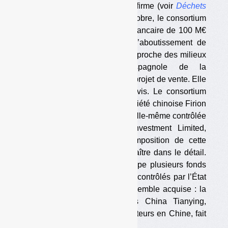
espagnol de BTP ACS, se confirme (voir
Déchets
Infos
n° 95
et
n° 99)
. Début octobre, le consortium
acheteur a versé une caution bancaire de 100 M€
pour assurer le vendeur de l’aboutissement de
l’opération, indique une source proche des milieux
économiques. L’Autorité espagnole de la
concurrence a été informée du projet de vente. Elle
a un mois pour donner son avis. Le consortium
acheteur est constitué de la société chinoise Firion
Investments, créée à cette fin, elle-même contrôlée
par la holding Zhan Ying Investment Limited,
basée à Hong Kong. La composition de cette
holding semble difficile à connaître dans le détail.
Selon notre source, elle regroupe plusieurs fonds
d’investissement, dont certains contrôlés par l’État
chinois. Une chose au moins semble acquise : la
société chinoise CNTY, alias China Tianying,
exploitant de plusieurs incinérateurs en Chine, fait
partie du consortium. […]