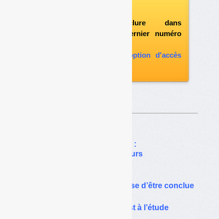
vous abonner
possibilité d'inclure dans
l'abonnement le dernier numéro
paru
vous abonner avec l'option d'accès
aux archives
Sur le même thême…
Coved et Urbaser en vente :
le « mercato » des opérateurs
Exclusif
La vente d’Urbaser en passe d’être conclue
La vente du groupe Tiru est à l’étude