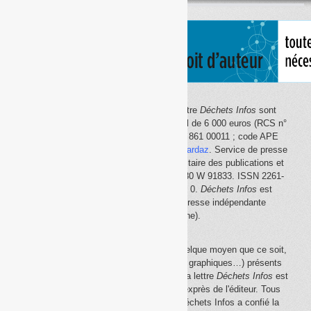
thème
Le site Internet
Déchets Infos
et la lettre
Déchets Infos
sont
édités par Déchets Infos, SAS au capital de 6 000 euros (RCS n°
792 608 861, Créteil ; Siret n° 792 608 861 00011 ; code APE
5814Z). Principal associé :
Olivier Guichardaz
. Service de presse
en ligne reconnu par la Commission paritaire des publications et
des agences de presse (CPPAP) n° 0530 W 91833. ISSN 2261-
2726. Déclaration CNIL n° 1644033 v 0.
Déchets Infos
est
membre du
SPIIL
(Syndicat de la presse indépendante
d'information en ligne).
La reproduction en tout ou partie, par quelque moyen que ce soit,
des éléments (textes, photos, dessins, graphiques…) présents
sur le site Internet
Déchets Infos
et sur la lettre
Déchets Infos
est
rigoureusement interdite, sauf accord exprès de l'éditeur. Tous
droits réservés Déchets Infos SAS. Déchets Infos a confié la