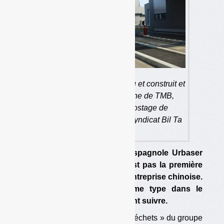
Urbaser a notamment conçu et construit et
exploite, en France, l’usine de TMB,
méthanisation et compostage de
Bayonne, appartenant au syndicat Bil Ta
Garbi.
L’acquisition de la société espagnole Urbaser
(et de sa filiale française) n’est pas la première
réalisée en Europe par une entreprise chinoise.
D’autres opérations du même type dans le
secteur des déchets pourraient suivre.
La vente d’Urbaser, la filiale « déchets » du groupe