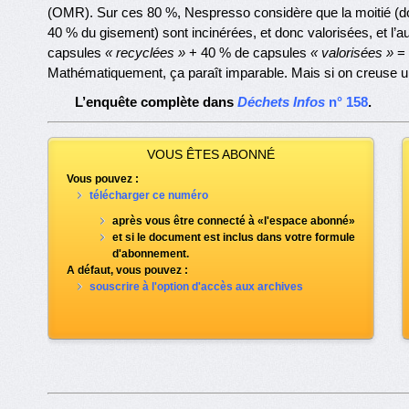
(OMR). Sur ces 80 %, Nespresso considère que la moitié (d
40 % du gisement) sont incinérées, et donc valorisées, et l’a
capsules
« recyclées »
+ 40 % de capsules
« valorisées »
= 
Mathématiquement, ça paraît imparable. Mais si on creuse un
L’enquête complète dans
Déchets Infos
n° 158
.
VOUS ÊTES ABONNÉ
Vous pouvez :
télécharger ce numéro
après vous être connecté à «l'espace abonné»
et si le document est inclus dans votre formule
d'abonnement.
A défaut, vous pouvez :
souscrire à l'option d'accès aux archives