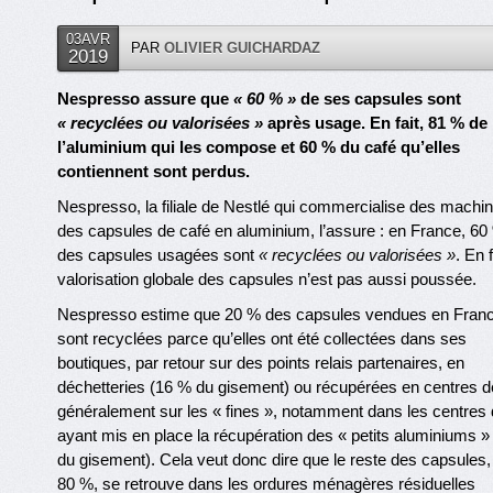
03AVR
PAR
OLIVIER GUICHARDAZ
2019
Nespresso assure que
« 60 % »
de ses capsules sont
« recyclées ou valorisées »
après usage. En fait, 81 % de
l’aluminium qui les compose et 60 % du café qu’elles
contiennent sont perdus.
Nespresso, la filiale de Nestlé qui commercialise des machin
des capsules de café en aluminium, l’assure : en France, 60
des capsules usagées sont
« recyclées ou valorisées »
. En f
valorisation globale des capsules n’est pas aussi poussée.
Nespresso estime que 20 % des capsules vendues en Fran
sont recyclées parce qu’elles ont été collectées dans ses
boutiques, par retour sur des points relais partenaires, en
déchetteries (16 % du gisement) ou récupérées en centres de 
généralement sur les « fines », notamment dans les centres d
ayant mis en place la récupération des « petits aluminiums »
du gisement). Cela veut donc dire que le reste des capsules, 
80 %, se retrouve dans les ordures ménagères résiduelles