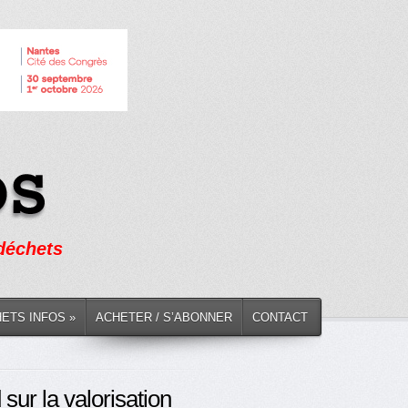
 déchets
HETS INFOS »
ACHETER / S’ABONNER
CONTACT
ur la valorisation