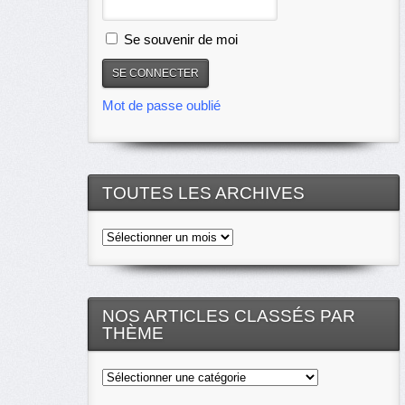
Se souvenir de moi
Mot de passe oublié
TOUTES LES ARCHIVES
Toutes
les
archives
NOS ARTICLES CLASSÉS PAR
THÈME
Nos
articles