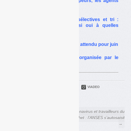
contamination pour les ripeurs, les agents
de tri…
Coronavirus / Collectes sélectives et tri :
faut-il les maintenir, et si oui à quelles
conditions ?
Le plan déchets 2014-2020 attendu pour juin
Consigne : une opacité organisée par le
gouvernement
PARTAGER
TWITTER
LINKEDIN
VIADEO
FACEBOOK
COURRIEL
← Coronavirus et travailleurs
Coronavirus et travailleurs du
du déchet : l’enjeu crucial des
déchet : l’ANSES s’autosaisit
masques
→