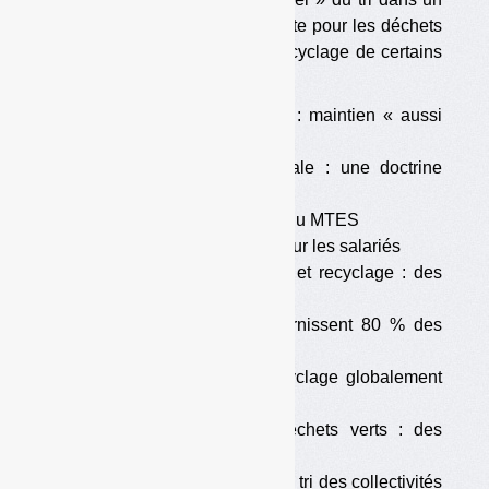
contexte de pandémie se discute pour les déchets
ménagers. Pour les DAE, le recyclage de certains
matériaux est nécessaire.
•
Ministère de l’Ecologie : maintien « aussi
longtemps que possible »
•
Plans pandémie grippale : une doctrine
changeante
•
L’AMF sur les positions du MTES
•
Des risques multiples pour les salariés
•
Collectes sélectives, tri et recyclage : des
activités « essentielles » ?
•
Cartons : les DAE fournissent 80 % des
tonnes recyclées
•
Verre : collectes et recyclage globalement
maintenus
•
Plastiques, métaux, déchets verts : des
besoins contrastés
•
La moitié des centres de tri des collectivités