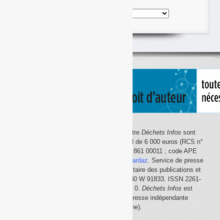
Nos
articles
classés
par
thème
Le site Internet
Déchets Infos
et la lettre
Déchets Infos
sont
édités par Déchets Infos, SAS au capital de 6 000 euros (RCS n°
792 608 861, Créteil ; Siret n° 792 608 861 00011 ; code APE
5814Z). Principal associé :
Olivier Guichardaz
. Service de presse
en ligne reconnu par la Commission paritaire des publications et
des agences de presse (CPPAP) n° 0530 W 91833. ISSN 2261-
2726. Déclaration CNIL n° 1644033 v 0.
Déchets Infos
est
membre du
SPIIL
(Syndicat de la presse indépendante
d'information en ligne).