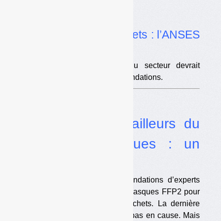
Actualité
•
Coronavirus et déchets : l’ANSES
s’autosaisit
La protection des salariés du secteur devrait
bientôt faire l’objet de recommandations.
Enquête
Coronavirus, travailleurs du
déchet et masques : un
enjeu crucial
Plusieurs travaux et recommandations d’experts
plaident en faveur du port de masques FFP2 pour
les agents de gestion des déchets. La dernière
doctrine officielle ne les remet pas en cause. Mais