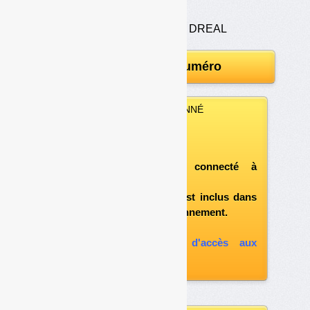
à l’arrêt
•
Consignes variables des DREAL
Télécharger le numéro
VOUS ÊTES ABONNÉ
Vous pouvez :
télécharger ce numéro
après vous être connecté à
«l'espace abonné»
et si le document est inclus dans
votre formule d'abonnement.
A défaut, vous pouvez :
souscrire à l'option d'accès aux
archives