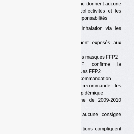
à ce jour, les pouvoirs publics ne donnent aucune
consigne claire, laissant les collectivités et les
opérateurs seuls face à leurs responsabilités.
•
Une transmission par inhalation via les
particules non exclue
•
Des travailleurs fortement exposés aux
particules et poussières
•
2009 : l’Etat préconise des masques FFP2
•
2011 : le HCSP confirme la
recommandation de masques FFP2
•
Octobre 2011 : pas de recommandation
•
2013 : le SGDSN recommande les
masques FFP2 au stade épidémique
•
Mai 2019 : la doctrine de 2009-2010
inchangée
•
Depuis janvier 2020, aucune consigne
écrite des pouvoirs publics
•
Mars 2020 : les réquisitions compliquent