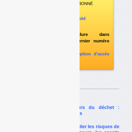
VOUS N’ÊTES PAS ABONNÉ
Vous pouvez :
acheter ce numéro à l’unité
vous abonner
possibilité d'inclure dans
l'abonnement le dernier numéro
paru
vous abonner avec l'option d'accès
aux archives
Sur le même thême…
Coronavirus et travailleurs du déchet :
l’enjeu crucial des masques
Coronavirus : comment éviter les risques de