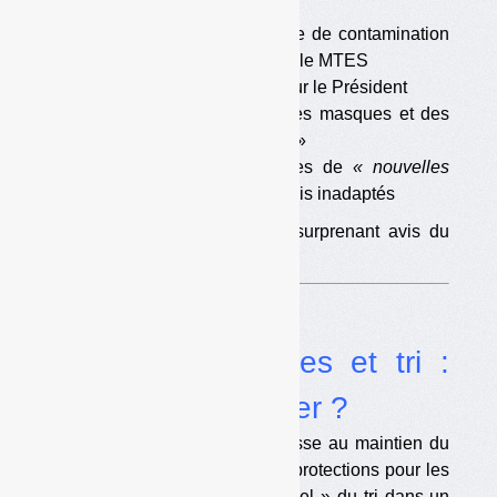
tout
•
22 mars 2020 : le risque de contamination
implicitement reconnu par le MTES
•
25 mars 2020 : FFP2 pour le Président
•
Dans les faits : quelques masques et des
difficultés d’« observance »
•
28 mars : des masques de
« nouvelles
catégories »
annoncés mais inadaptés
•
Dernière minute :
le surprenant avis du
HCSP du 31 mars 2020
Dossier
Collectes sélectives et tri :
maintenir ou arrêter ?
Le ministère de l’Ecologie pousse au maintien du
tri, sans préciser avec quelles protections pour les
salariés. Le caractère « essentiel » du tri dans un