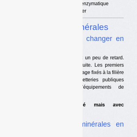
•
Doutes sur le recyclage enzymatique
•
Une procédure à respecter
Dossier
Huiles minérales
•
Ce que la REP va changer en
2022
La filière devrait démarrer avec un peu de retard.
La collecte va (re)devenir gratuite. Les premiers
objectifs de collecte et de recyclage fixés à la filière
paraissent faibles. Les déchetteries publiques
disposeront gratuitement d’équipements de
collecte et d’EPI.
•
Démarrage retardé mais avec
rétroactivité
•
La filière huiles minérales en
quelques mots