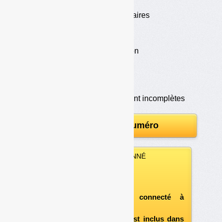
•
Huiles noires et huiles claires
•
La collecte
•
Le regroupement
•
Recyclage et régénération
•
Valorisation énergétique
•
Carburant
•
Valorisation sauvage
•
Des données actuellement incomplètes
Télécharger le numéro
VOUS ÊTES ABONNÉ
Vous pouvez :
télécharger ce numéro
après vous être connecté à
«l'espace abonné»
et si le document est inclus dans