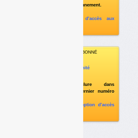
votre formule d'abonnement.
A défaut, vous pouvez :
souscrire à l'option d'accès aux
archives
VOUS N’ÊTES PAS ABONNÉ
Vous pouvez :
acheter ce numéro à l’unité
vous abonner
possibilité d'inclure dans
l'abonnement le dernier numéro
paru
vous abonner avec l'option d'accès
aux archives