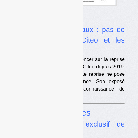
Dans l’actualité
•
Reprise des matériaux : pas de
concurrence entre Citeo et les
opérateurs ?
Le Conseil d’État doit se prononcer sur la reprise
du « flux développement » par Citeo depuis 2019.
Selon le rapporteur public, cette reprise ne pose
aucun problème de concurrence. Son exposé
témoigne d’une mauvaise connaissance du
fonctionnement des REP.
Dossier
Emballages
•
Citeo repreneur exclusif de
plastiques dès 2022 ?