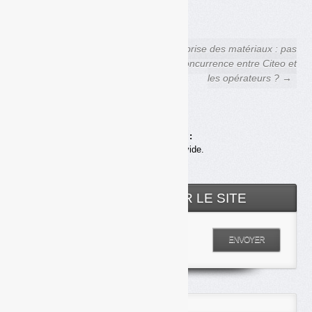
FACEBOOK
COURRIEL
← Emballages : Citeo
Reprise des matériaux : pas
repreneur exclusif de
de concurrence entre Citeo et
plastiques dès 2022 ?
les opérateurs ? →
Achats en ligne :
Votre panier est vide.
RECHERCHER SUR LE SITE
Entrez votre recherche
ENVOYER