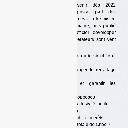
L’éco-organisme pourrait devenir dès 2022
repreneur exclusif d’une grosse part des
plastiques. Un texte en ce sens devrait être mis en
consultation publique cette semaine, puis publié
au
JO
courant janvier. Objectif officiel : développer
le recyclage chimique. Les opérateurs sont vent
debout.
•
Exclusivité sur une partie du tri simplifié et
sur le flux développement
•
Objectif officiel : développer le recyclage
chimique et enzymatique
•
Permettre le surtri et garantir les
approvisionnements
•
Les opérateurs vivement opposés
•
Recyclage chimique : l’exclusivité inutile
•
Obtenir un gisement captif
•
Manque de tonnages, conflit d’intérêts…
•
Vers une opérationnalité totale de Citeo ?