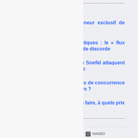
Sur le même thême…
Emballages : Citeo repreneur exclusif de
plastiques dès 2022 ?
Extension du tri des plastiques : le « flux
développement », pomme de discorde
Emballages : Federec et le Snefid attaquent
l’arrêté d’agrément de Citeo
Reprise des matériaux : pas de concurrence
entre Citeo et les opérateurs ?
Sur-tri des plastiques : que faire, à quels prix
et avec quels soutiens
PARTAGER
TWITTER
LINKEDIN
VIADEO