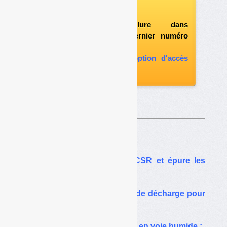
vous abonner
possibilité d'inclure dans
l'abonnement le dernier numéro
paru
vous abonner avec l'option d'accès
aux archives
Sur le même thême…
Pyrogazéification :
CHO Power gazéifie les CSR et épure les
gaz
Wagabox épure le biogaz de décharge pour
injecter du biométhane
MYT, une méthode de TMB en voie humide :