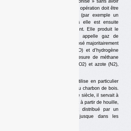
sorte que le produit est « carbonisé » sans avoir
brûlé à strictement parler. Cette opération doit être
amorcée avec de la chaleur (par exemple un
brûleur au gaz naturel), mais elle est ensuite
exothermique et s’auto-entretient. Elle produit le
dégagement d’un gaz qu’on appelle gaz de
synthèse ou « syngas », composé majoritairement
de monoxyde de carbone (CO) et d’hydrogène
(H2), et dans une moindre mesure de méthane
(CH4), dioxyde de carbone (CO2) et azote (N2),
ainsi que de goudrons.
Le procédé est ancien. On l’utilise en particulier
depuis des siècles pour faire du charbon de bois.
Dans les grandes villes, au 19e siècle, il servait à
faire du « gaz de ville », produit à partir de houille,
généralement en banlieue, et distribué par un
réseau de tuyaux enterrés jusque dans les
immeubles. […]