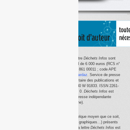
classés
par
thème
Le site Internet
Déchets Infos
et la lettre
Déchets Infos
sont
édités par Déchets Infos, SAS au capital de 6 000 euros (RCS n°
792 608 861, Créteil ; Siret n° 792 608 861 00011 ; code APE
5814Z). Principal associé :
Olivier Guichardaz
. Service de presse
en ligne reconnu par la Commission paritaire des publications et
des agences de presse (CPPAP) n° 0530 W 91833. ISSN 2261-
2726. Déclaration CNIL n° 1644033 v 0.
Déchets Infos
est
membre du
SPIIL
(Syndicat de la presse indépendante
d'information en ligne).
La reproduction en tout ou partie, par quelque moyen que ce soit,
des éléments (textes, photos, dessins, graphiques…) présents
sur le site Internet
Déchets Infos
et sur la lettre
Déchets Infos
est