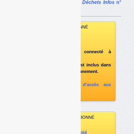
Le dossier complet dans
Déchets Infos
n°
99
.
VOUS ÊTES ABONNÉ
Vous pouvez :
télécharger ce numéro
après vous être connecté à
«l'espace abonné»
et si le document est inclus dans
votre formule d'abonnement.
A défaut, vous pouvez :
souscrire à l'option d'accès aux
archives
VOUS N’ÊTES PAS ABONNÉ
Vous pouvez :
acheter ce numéro à l’unité