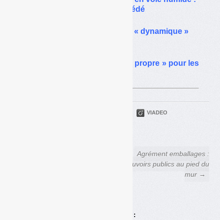
le film qui présente le procédé
Bioréacteur, une décharge « dynamique »
et à TGAP allégée
Hydrogène : une énergie « propre » pour les
transports
PARTAGER
TWITTER
LINKEDIN
VIADEO
FACEBOOK
COURRIEL
← Déchets Infos n° 99 — 21
Agrément emballages :
septembre 2016
les pouvoirs publics au pied du
mur →
Achats en ligne :