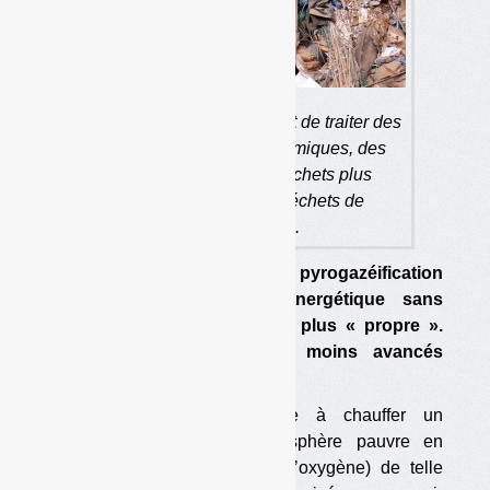
La pyrogazéification permet de traiter des
déchets d’activités économiques, des
encombrants ou des déchets plus
homogènes (bois B, déchets de
caoutchouc…).
Utilisée depuis des siècles, la pyrogazéification
permet une valorisation énergétique sans
combustion directe, et donc plus « propre ».
Plusieurs projets plus ou moins avancés
existent en France.
La pyrogazéification consiste à chauffer un
combustible dans une atmosphère pauvre en
oxygène (voire en absence d’oxygène) de telle