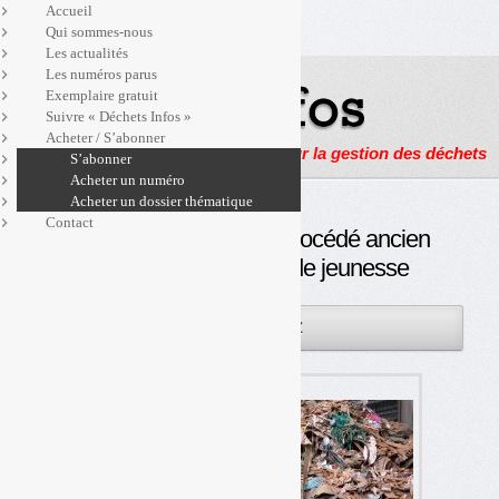
Accueil
Qui sommes-nous
Les actualités
Les numéros parus
Exemplaire gratuit
Suivre « Déchets Infos »
Acheter / S’abonner
Actualités, enquêtes et reportages sur la gestion des déchets
S’abonner
Acheter un numéro
Acheter un dossier thématique
Contact
Pyrogazéification : un procédé ancien
qui trouve une seconde jeunesse
21SEP
PAR
OLIVIER GUICHARDAZ
2016