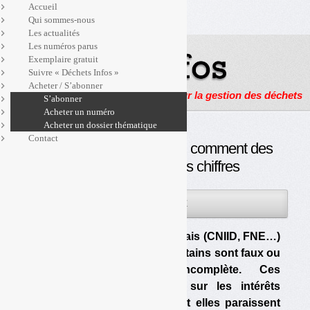
Accueil
Qui sommes-nous
Les actualités
Les numéros parus
Exemplaire gratuit
Suivre « Déchets Infos »
Acheter / S’abonner
Actualités, enquêtes et reportages sur la gestion des déchets
S’abonner
Acheter un numéro
Acheter un dossier thématique
Contact
Capacités d’incinération : comment des
ONG manipulent les chiffres
06FÉV
PAR
OLIVIER GUICHARDAZ
2013
GAIA et ses partenaires français (CNIID, FNE…)
donnent des chiffres dont certains sont faux ou
présentés de façon incomplète. Ces
organisations se trompent sur les intérêts
économiques des acteurs. Et elles paraissent