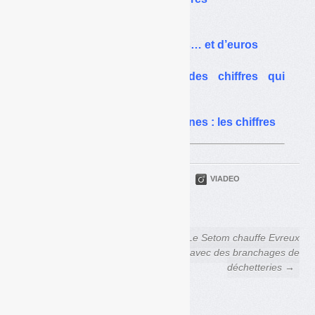
Biodéchets vs TMB :
guerre de mots, de chiffres… et d’euros
Tarification incitative : des chiffres qui
fâchent
Incinération et particules fines : les chiffres
PARTAGER
TWITTER
LINKEDIN
VIADEO
FACEBOOK
COURRIEL
← Le trésor caché des
Le Setom chauffe Evreux
bouteilles de gaz
avec des branchages de
déchetteries →