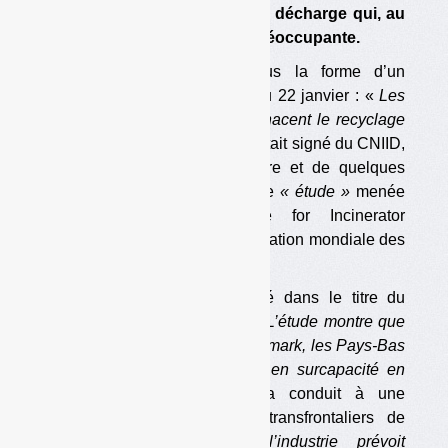
oublier que c’est la part de la décharge qui, au
niveau européen, demeure préoccupante.
L’information est tombée sous la forme d’un
communiqué de presse daté du 22 janvier : «
Les
surcapacités d’incinération menacent le recyclage
en Europe ».
Le communiqué était signé du CNIID,
de FNE, des Amis de la Terre et de quelques
autres ONG. Il s’appuie sur une
« étude »
menée
par GAIA (Global Alliance for Incinerator
Alternatives), une sorte de fédération mondiale des
anti-incinération.
Le message, fort bien résumé dans le titre du
communiqué, est le suivant.
« L’étude montre que
l’Allemagne, la Suède, le Danemark, les Pays-Bas
et le Royaume-Uni sont déjà en surcapacité en
termes d’incinération ».
Cela conduit à une
augmentation des transferts transfrontaliers de
déchets. Par ailleurs,
« l’industrie prévoit