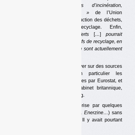
d’augmenter les capacités d’incinération,
compromettant les objectifs »
de l’Union
européenne en matière de réduction des déchets,
de réemploi et de recyclage. Enfin,
« l’augmentation des transferts
[…]
pourrait
empêcher d’atteindre les objectifs de recyclage, en
particulier dans les pays qui en sont actuellement
les plus éloignés ».
L’«
étude »
de GAIA dit s’appuyer sur des sources
a priori incontestables, en particulier les
statistiques européennes fournies par Eurostat, et
une étude menée par un cabinet britannique,
Eunomia Research & Consulting.
L’information a donc été reprise par quelques
confrères (
Actu Environnement, Enerzine…
) sans
qu’elle soit mise en question. Il y avait pourtant
matière. […]