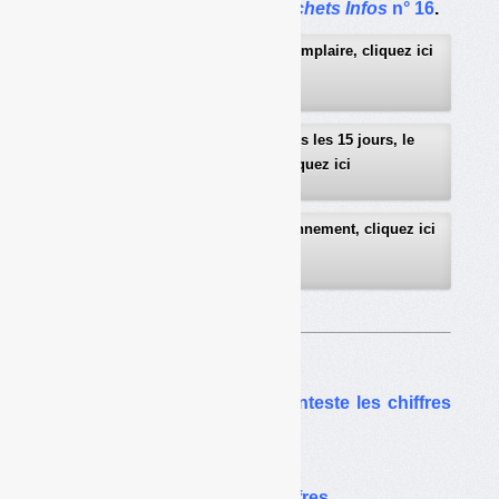
L’article complet dans
Déchets Infos
n° 16
.
Pour recevoir gratuitement un exemplaire, cliquez ici
Pour recevoir gratuitement, tous les 15 jours, le
sommaire détaillé, cliquez ici
Pour télécharger le bulletin d’abonnement, cliquez ici
Sur le même thême…
Statistiques : la Fnade conteste les chiffres
européens
Déchets et climat :
Zero Waste torture les chiffres