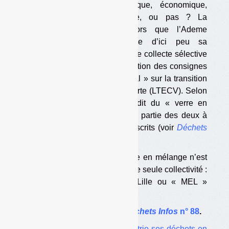
présente-t-il un intérêt pratique, économique,
environnemental et technique, ou pas ? La
question est importante, alors que l’Ademe
s’apprête à rendre publique d’ici peu sa
recommandation de schémas de collecte sélective
et de tri, en vue de l’harmonisation des consignes
de tri prescrite par la loi « Royal » sur la transition
énergétique et la croissance verte (LTECV). Selon
nos informations, le schéma dit du « verre en
mélange » ne devrait pas faire partie des deux à
quatre schémas qui seront prescrits (voir
Déchets
Infos
n° 77
).
Aujourd’hui, la collecte du verre en mélange n’est
pratiquée en France que par une seule collectivité :
la Métropole européenne de Lille ou « MEL »
(1,1 million d’habitants). […]
L’article complet dans
Déchets Infos
n° 88
.
A lire aussi :
Châteauroux trie ses déchets en