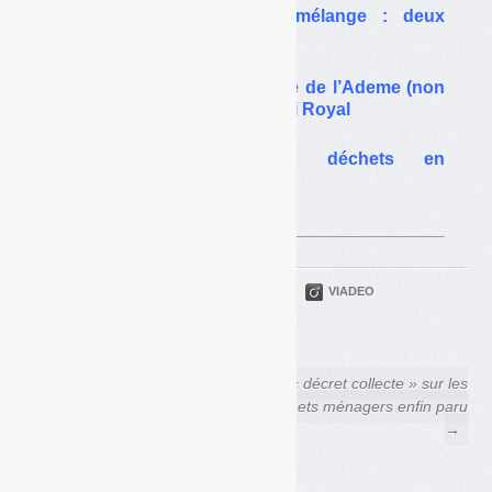
Collecte des DDS en mélange : deux
expérimentations avortées
Biodéchets / TMB : l’étude de l’Ademe (non
publiée) qui bouscule la loi Royal
Châteauroux trie ses déchets en
sec/humide
pour plus de valorisation
PARTAGER
TWITTER
LINKEDIN
VIADEO
FACEBOOK
COURRIEL
← Réagréments emballages
Le « décret collecte » sur les
et papiers :
déchets ménagers enfin paru
l’Autorité de la concurrence
→
invitée à dire le droit