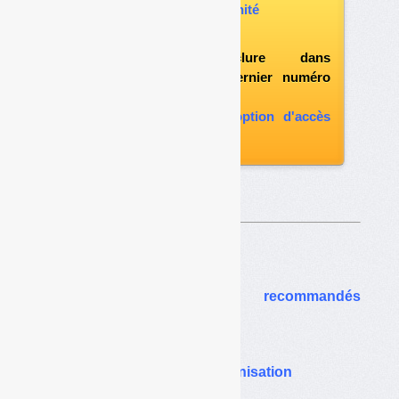
acheter ce numéro à l’unité
vous abonner
possibilité d'inclure dans
l'abonnement le dernier numéro
paru
vous abonner avec l'option d'accès
aux archives
Sur le même thême…
Collecte et tri :
vers deux schémas recommandés
seulement
Consignes de tri :
état des lieux avant harmonisation