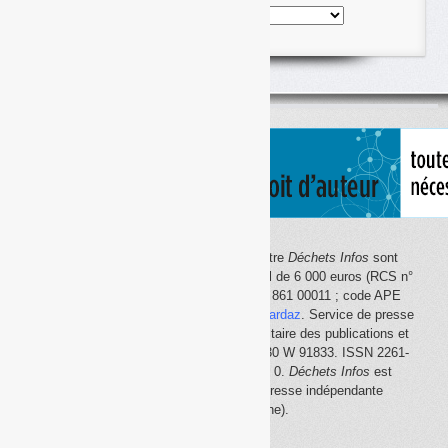
Nos
articles
classés
par
thème
Le site Internet
Déchets Infos
et la lettre
Déchets Infos
sont
édités par Déchets Infos, SAS au capital de 6 000 euros (RCS n°
792 608 861, Créteil ; Siret n° 792 608 861 00011 ; code APE
5814Z). Principal associé :
Olivier Guichardaz
. Service de presse
en ligne reconnu par la Commission paritaire des publications et
des agences de presse (CPPAP) n° 0530 W 91833. ISSN 2261-
2726. Déclaration CNIL n° 1644033 v 0.
Déchets Infos
est
membre du
SPIIL
(Syndicat de la presse indépendante
d'information en ligne).