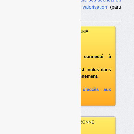
sec/humide pour plus de valorisation
(paru
dans
Déchets Infos
n° 86
)
VOUS ÊTES ABONNÉ
Vous pouvez :
télécharger ce numéro
après vous être connecté à
«l'espace abonné»
et si le document est inclus dans
votre formule d'abonnement.
A défaut, vous pouvez :
souscrire à l'option d'accès aux
archives
VOUS N’ÊTES PAS ABONNÉ
Vous pouvez :