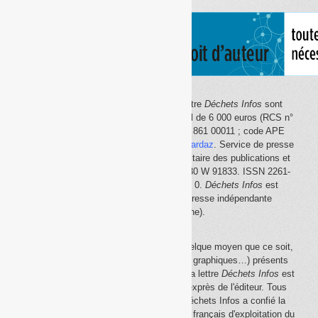
Le site Internet
Déchets Infos
et la lettre
Déchets Infos
sont
édités par Déchets Infos, SAS au capital de 6 000 euros (RCS n°
792 608 861, Créteil ; Siret n° 792 608 861 00011 ; code APE
5814Z). Principal associé :
Olivier Guichardaz
. Service de presse
en ligne reconnu par la Commission paritaire des publications et
des agences de presse (CPPAP) n° 0530 W 91833. ISSN 2261-
2726. Déclaration CNIL n° 1644033 v 0.
Déchets Infos
est
membre du
SPIIL
(Syndicat de la presse indépendante
d'information en ligne).
La reproduction en tout ou partie, par quelque moyen que ce soit,
des éléments (textes, photos, dessins, graphiques…) présents
sur le site Internet
Déchets Infos
et sur la lettre
Déchets Infos
est
rigoureusement interdite, sauf accord exprès de l'éditeur. Tous
droits réservés Déchets Infos SAS. Déchets Infos a confié la
gestion de ses droits de copie au Centre français d'exploitation du