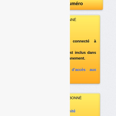
Télécharger le numéro
VOUS ÊTES ABONNÉ
Vous pouvez :
télécharger ce numéro
après vous être connecté à
«l'espace abonné»
et si le document est inclus dans
votre formule d'abonnement.
A défaut, vous pouvez :
souscrire à l'option d'accès aux
archives
VOUS N’ÊTES PAS ABONNÉ
Vous pouvez :
acheter ce numéro à l’unité