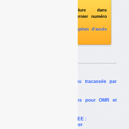
vous abonner
possibilité d'inclure dans
l'abonnement le dernier numéro
paru
vous abonner avec l'option d'accès
aux archives
Sur le même thême…
Tallone : une ISDND peu tracassée par
l’administration
Des centres de tri mixtes pour OMR et
recyclables secs
Plastiques bromés des DEEE :
la liste des POP va s’allonger