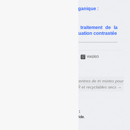
Tri optique de la matière organique :
premiers résultats
Coûts de collecte et de traitement de la
matière organique : une situation contrastée
PARTAGER
TWITTER
LINKEDIN
VIADEO
FACEBOOK
COURRIEL
← Déchets Infos n° 109 — 15
Des centres de tri mixtes pour
février 2017
OMR et recyclables secs →
Achats en ligne :
Votre panier est vide.