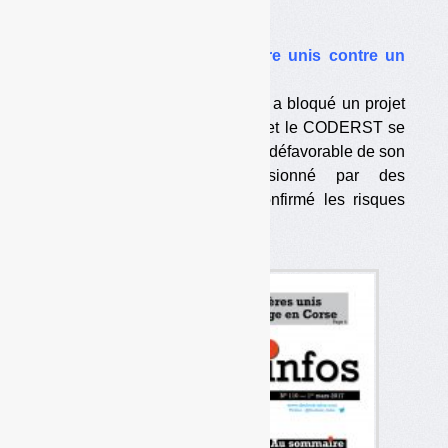
Enquête
•
Ségolène Royal et son frère unis contre un
projet de décharge
La ministre de l’Environnement a bloqué un projet
d’ISDND avant que la DREAL et le CODERST se
prononcent, mais après un avis défavorable de son
frère Paul, géologue, missionné par des
opposants. L’Ineris n’a pas confirmé les risques
invoqués par Paul Royal.