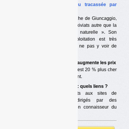
•
Tallone : une ISDND peu tracassée par
l’administration
La décharge de Tallone 1, proche de Giuncaggio,
n’a pas de traitement de ses lixiviats autre que la
réinjection et l’évaporation « naturelle ». Son
dernier rapport annuel d’exploitation est très
sommaire. La DREAL semble ne pas y voir de
problème.
•
La pénurie de capacités augmente les prix
L’enfouissement des OMR est 20 % plus cher
en Corse que sur le continent.
•
Déchets et nationalistes : quels liens ?
Les collectifs d’opposants aux sites de
traitement sont tous dirigés par des
nationalistes, selon un bon connaisseur du
dossier.