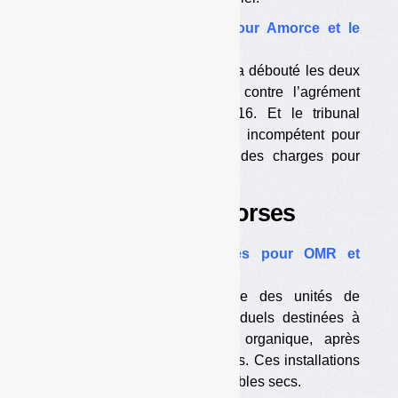
•
Double revers judiciaire pour Amorce et le
CNR
La cour administrative d’appel a débouté les deux
associations de leur recours contre l’agrément
« emballages » de 2011-2016. Et le tribunal
administratif de Paris s’est dit incompétent pour
juger l’arrêté fixant le cahier des charges pour
2018-2022.
Dossier Déchets corses
•
Des centres de tri mixtes pour OMR et
recyclables secs
Le Syvadec devrait construire des unités de
prétraitement des déchets résiduels destinées à
séparer l’organique du non organique, après
collecte séparée des biodéchets. Ces installations
pourraient aussi trier les recyclables secs.