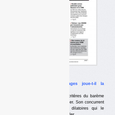
Dans l’actualité
•
Agrément : Eco-Emballages joue-t-il la
montre ?
L’éco-organisme conteste les critères du barème
amont fixés en novembre dernier. Son concurrent
Léko craint des manœuvres dilatoires qui le
pousseraient à renoncer à postuler.