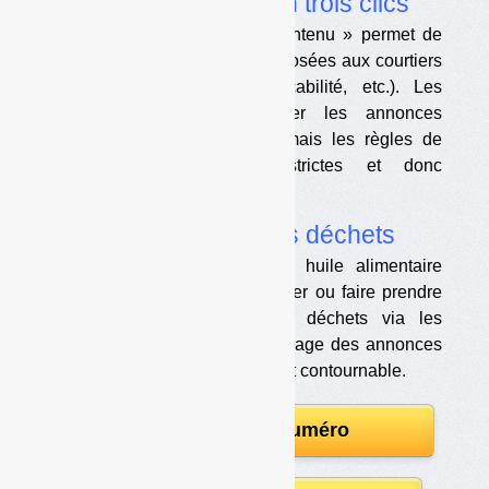
courtier en déchets en trois clics
Le statut d’« hébergeur de contenu » permet de
s’affranchir des obligations imposées aux courtiers
en déchets (déclaration, traçabilité, etc.). Les
hébergeurs doivent supprimer les annonces
illégales qu’on leur signale, mais les règles de
signalement sont hyper strictes et donc
décourageantes.
•
Un supermarché des déchets
Huile moteur, VHU, amiante, huile alimentaire
usagée, DEEE… : on peut gérer ou faire prendre
en charge toutes sortes de déchets via les
annonces du Bon Coin. Un filtrage des annonces
existe, mais il est très facilement contournable.
Télécharger le numéro