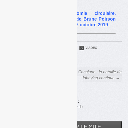
octobre 2019
Projet de loi économie circulaire,
consigne… : le discours de Brune Poirson
au congrès d’Amorce, le 16 octobre 2019
PARTAGER
TWITTER
LINKEDIN
VIADEO
FACEBOOK
COURRIEL
← Brune Poirson : le TMB
Consigne : la bataille de
autorisé après tri à la source
lobbying continue →
Achats en ligne :
Votre panier est vide.
RECHERCHER SUR LE SITE