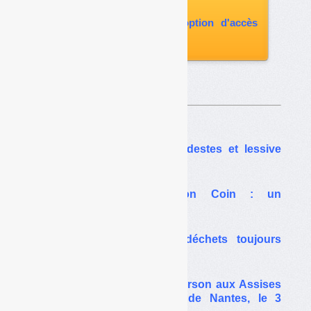
paru
vous abonner avec l'option d'accès
aux archives
Sur le même thême…
Zéro déchet, familles modestes et lessive
maison
Annonces sur Le Bon Coin : un
supermarché des déchets
La gestion illégale de déchets toujours
possible via Le Bon Coin
Le discours de Brune Poirson aux Assises
nationales des déchets de Nantes, le 3