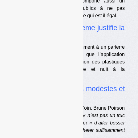
d’égalité devant la loi. Il comporte aussi un
engagement des pouvoirs publics à ne pas
sanctionner dans certains cas, ce qui est illégal.
•
Le président de l’Ademe justifie la
dilution
Arnaud Leroy a expliqué récemment à un parterre
de professionnels du déchet que l’application
stricte de l’interdiction de dilution des plastiques
bromés entrave le recyclage et nuit à la
compétitivité française.
•
Zéro déchet, familles modestes et
lessive maison
Devant dix utilisateurs du Bon Coin, Brune Poirson
a vanté le
« zéro déchet »
qui
« n’est pas un truc
de bobo »
et qui permet d’éviter
« d’aller bosser
pour avoir de l’argent pour acheter suffisamment
de choses ».