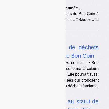
•
Une rencontre très spontanée…
Les questions des utilisateurs du Bon Coin à
Brune Poirson avaient été
« attribuées »
à
l’avance.
Enquête
•
La gestion illégale de déchets
toujours possible via Le Bon Coin
Brune Poirson vante les mérites du site Le Bon
Coin, parce qu’il concourt à l’économie circulaire
par la vente d’objets d’occasion. Elle pourrait aussi
s’intéresser aux annonces publiées qui proposent
de gérer en toute illégalité divers déchets (amiante,
huile moteur, VHU…).
•
Comment échapper au statut de