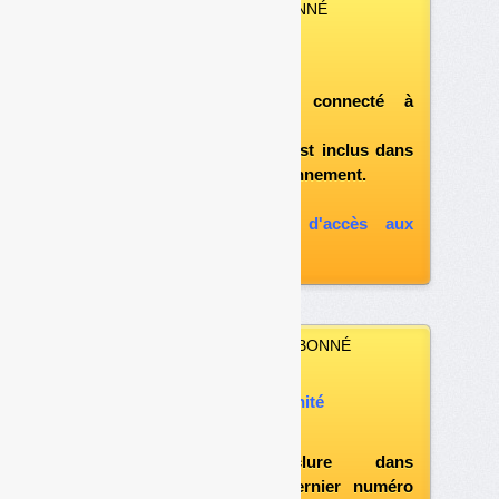
VOUS ÊTES ABONNÉ
Vous pouvez :
télécharger ce numéro
après vous être connecté à
«l'espace abonné»
et si le document est inclus dans
votre formule d'abonnement.
A défaut, vous pouvez :
souscrire à l'option d'accès aux
archives
VOUS N’ÊTES PAS ABONNÉ
Vous pouvez :
acheter ce numéro à l’unité
vous abonner
possibilité d'inclure dans
l'abonnement le dernier numéro