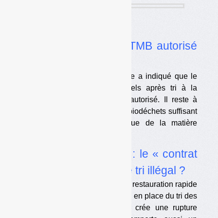
Dans l’actualité
•
Brune Poirson : le TMB autorisé
après tri à la source
La secrétaire d’Etat à l’Ecologie a indiqué que le
TMB pour les déchets résiduels après tri à la
source des biodéchets serait autorisé. Il reste à
définir les critères d’un tri des biodéchets suffisant
pour autoriser le tri mécanique de la matière
organique restante.
•
Restauration rapide : le « contrat
d’engagement » sur le tri illégal ?
L’accord de juin dernier entre la restauration rapide
et le gouvernement pour la mise en place du tri des
biodéchets et du tri cinq flux crée une rupture