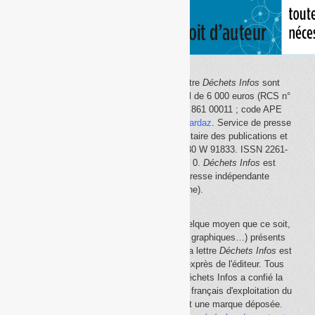
Le site Internet
Déchets Infos
et la lettre
Déchets Infos
sont
édités par Déchets Infos, SAS au capital de 6 000 euros (RCS n°
792 608 861, Créteil ; Siret n° 792 608 861 00011 ; code APE
5814Z). Principal associé :
Olivier Guichardaz
. Service de presse
en ligne reconnu par la Commission paritaire des publications et
des agences de presse (CPPAP) n° 0530 W 91833. ISSN 2261-
2726. Déclaration CNIL n° 1644033 v 0.
Déchets Infos
est
membre du
SPIIL
(Syndicat de la presse indépendante
d'information en ligne).
La reproduction en tout ou partie, par quelque moyen que ce soit,
des éléments (textes, photos, dessins, graphiques…) présents
sur le site Internet
Déchets Infos
et sur la lettre
Déchets Infos
est
rigoureusement interdite, sauf accord exprès de l'éditeur. Tous
droits réservés Déchets Infos SAS. Déchets Infos a confié la
gestion de ses droits de copie au Centre français d'exploitation du
droit de copie (
CFC
). Déchets Infos est une marque déposée.