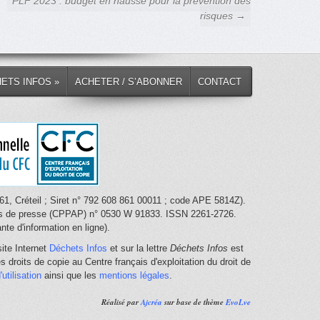
PLF 2023 : budget en hausse pour la prévention des
risques →
HETS INFOS »
ACHETER / S’ABONNER
CONTACT
1, Créteil ; Siret n° 792 608 861 00011 ; code APE 5814Z).
nces de presse (CPPAP) n° 0530 W 91833. ISSN 2261-2726.
te d'information en ligne).
ite Internet
Déchets Infos
et sur la lettre
Déchets Infos
est
 droits de copie au Centre français d'exploitation du droit de
utilisation
ainsi que les
mentions légales
.
Réalisé par
Ajcréa
sur base de thème
EvoLve