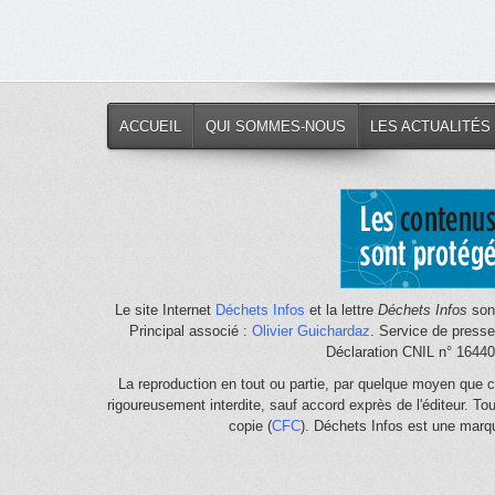
ACCUEIL
QUI SOMMES-NOUS
LES ACTUALITÉS
Le site Internet
Déchets Infos
et la lettre
Déchets Infos
sont
Principal associé :
Olivier Guichardaz
. Service de press
Déclaration CNIL n° 1644
La reproduction en tout ou partie, par quelque moyen que c
rigoureusement interdite, sauf accord exprès de l'éditeur. To
copie (
CFC
). Déchets Infos est une mar