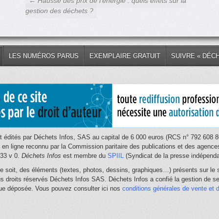
← Hausse des prix de l’énergie : quels effets sur la
gestion des déchets ?
LES NUMÉROS PARUS
EXEMPLAIRE GRATUIT
SUIVRE « DÉC
 édités par Déchets Infos, SAS au capital de 6 000 euros (RCS n° 792 608 86
e en ligne reconnu par la Commission paritaire des publications et des age
033 v 0.
Déchets Infos
est membre du
SPIIL
(Syndicat de la presse indépendan
e soit, des éléments (textes, photos, dessins, graphiques…) présents sur le s
us droits réservés Déchets Infos SAS. Déchets Infos a confié la gestion de ses
que déposée. Vous pouvez consulter ici nos
conditions générales de vente et d'