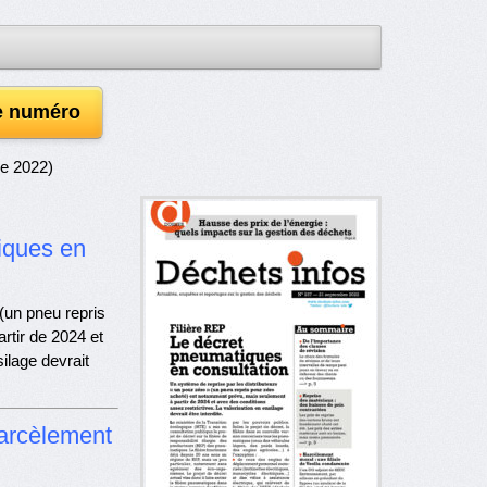
le numéro
e 2022)
tiques en
(un pneu repris
rtir de 2024 et
ilage devrait
harcèlement