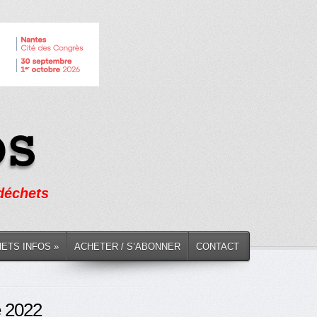
 déchets
HETS INFOS »
ACHETER / S’ABONNER
CONTACT
e 2022