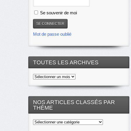
Se souvenir de moi
Mot de passe oublié
TOUTES LES ARCHIVES
Toutes
les
archives
NOS ARTICLES CLASSÉS PAR
THÈME
Nos
articles