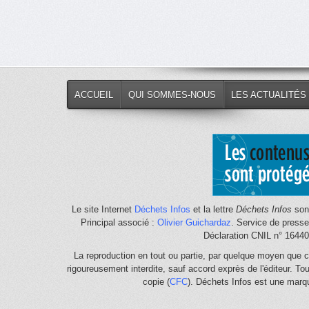
ACCUEIL
QUI SOMMES-NOUS
LES ACTUALITÉS
Le site Internet
Déchets Infos
et la lettre
Déchets Infos
sont
Principal associé :
Olivier Guichardaz
. Service de press
Déclaration CNIL n° 1644
La reproduction en tout ou partie, par quelque moyen que c
rigoureusement interdite, sauf accord exprès de l'éditeur. To
copie (
CFC
). Déchets Infos est une mar