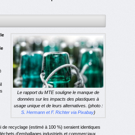
le
de
é
l
es
Le rapport du MTE souligne le manque de
données sur les impacts des plastiques à
usage unique et de leurs alternatives. (photo :
S. Hermann et F. Richter via Pixabay
)
i de recyclage (estimé à 100 %) seraient identiques
déchets d’emballages industriels et commerciaux