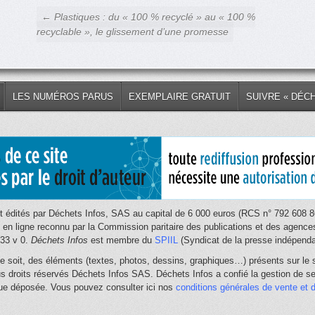
← Plastiques : du « 100 % recyclé » au « 100 %
recyclable », le glissement d’une promesse
LES NUMÉROS PARUS
EXEMPLAIRE GRATUIT
SUIVRE « DÉC
 édités par Déchets Infos, SAS au capital de 6 000 euros (RCS n° 792 608 86
e en ligne reconnu par la Commission paritaire des publications et des age
033 v 0.
Déchets Infos
est membre du
SPIIL
(Syndicat de la presse indépendan
e soit, des éléments (textes, photos, dessins, graphiques…) présents sur le s
us droits réservés Déchets Infos SAS. Déchets Infos a confié la gestion de ses
que déposée. Vous pouvez consulter ici nos
conditions générales de vente et d'