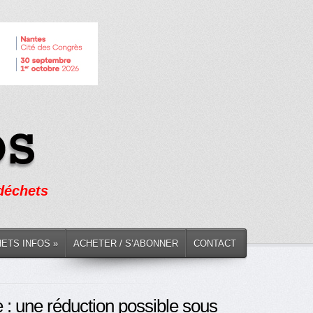
 déchets
HETS INFOS »
ACHETER / S’ABONNER
CONTACT
: une réduction possible sous