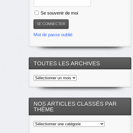
Se souvenir de moi
Mot de passe oublié
TOUTES LES ARCHIVES
Toutes
les
archives
NOS ARTICLES CLASSÉS PAR
THÈME
Nos
articles