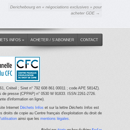
Derichebourg en « négociations exclusives » pour
acheter GDE →
HETS INFOS »
ACHETER / S’ABONNER
CONTACT
1, Créteil ; Siret n° 792 608 861 00011 ; code APE 5814Z).
nces de presse (CPPAP) n° 0530 W 91833. ISSN 2261-2726.
te d'information en ligne).
ite Internet
Déchets Infos
et sur la lettre
Déchets Infos
est
 droits de copie au Centre français d'exploitation du droit de
utilisation
ainsi que les
mentions légales
.
Réalisé par
Ajcréa
sur base de thème
EvoLve