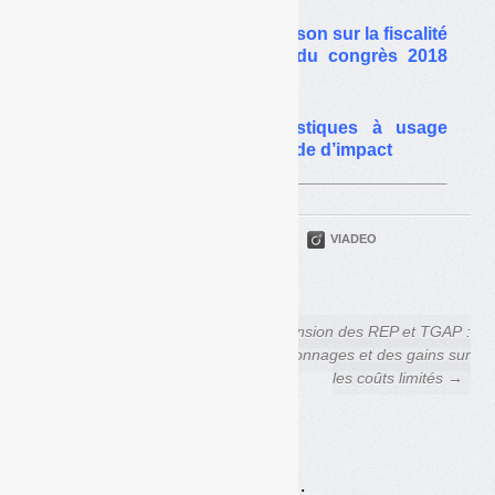
Le discours de Brune Poirson sur la fiscalité
des déchets, en clôture du congrès 2018
d’Amorce
Fin des emballages plastiques à usage
unique en 2040 : pas d’étude d’impact
PARTAGER
TWITTER
LINKEDIN
VIADEO
FACEBOOK
COURRIEL
← Le discours de Brune
Extension des REP et TGAP :
Poirson sur la fiscalité des
des tonnages et des gains sur
déchets, en clôture du congrès
les coûts limités →
2018 d’Amorce
Achats en ligne :