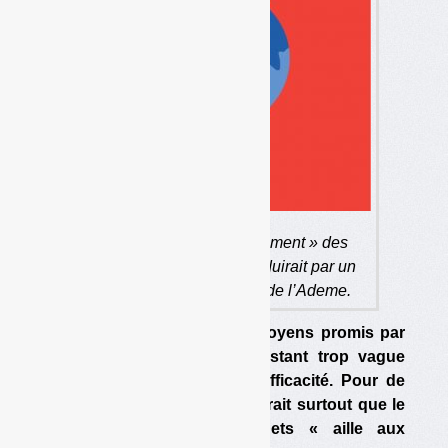
Rien ne dit que « l’ajustement » des
« moyens » promis se traduirait par un
surcroît des subventions de l’Ademe.
L’ajustement éventuel des moyens promis par
Brune Poirson est pour l’instant trop vague
pour juger de sa possible efficacité. Pour de
nombreux acteurs, l’enjeu serait surtout que le
produit de la TGAP déchets « aille aux