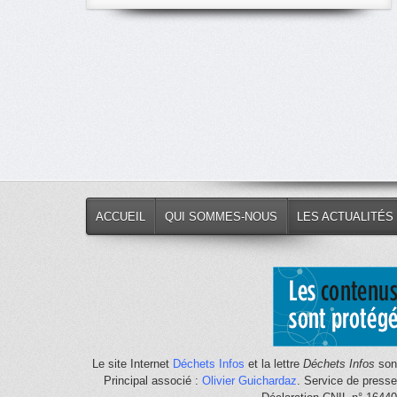
classés
par
thème
ACCUEIL
QUI SOMMES-NOUS
LES ACTUALITÉS
Le site Internet
Déchets Infos
et la lettre
Déchets Infos
sont
Principal associé :
Olivier Guichardaz
. Service de press