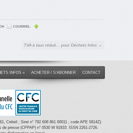
OK
COURRIEL
TVA à taux réduit… pour Déchets Infos →
HETS INFOS »
ACHETER / S’ABONNER
CONTACT
1, Créteil ; Siret n° 792 608 861 00011 ; code APE 5814Z).
nces de presse (CPPAP) n° 0530 W 91833. ISSN 2261-2726.