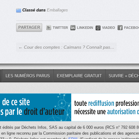
Classé dans
Emballages
PARTAGER
TWITTER
LINKEDIN
VIADEO
FACEBO
← Cour des comptes : Caïmans ? Connaît pas…
LES NUMÉROS PARUS
EXEMPLAIRE GRATUIT
SUIVRE « DÉC
 édités par Déchets Infos, SAS au capital de 6 000 euros (RCS n° 792 608 86
e en ligne reconnu par la Commission paritaire des publications et des age