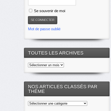
Se souvenir de moi
Mot de passe oublié
TOUTES LES ARCHIVES
Toutes
les
archives
NOS ARTICLES CLASSÉS PAR
THÈME
Nos
articles