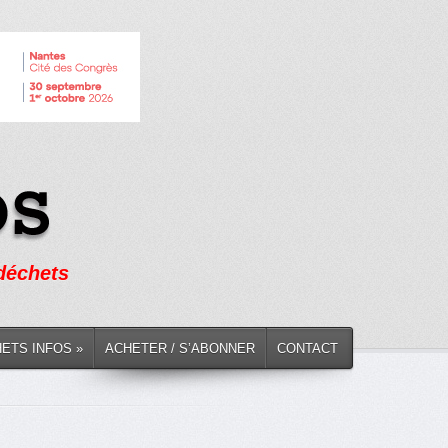
 déchets
HETS INFOS »
ACHETER / S’ABONNER
CONTACT