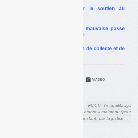
Textiles : désaccord sur le soutien au
redémarrage
Les opérateurs textile en mauvaise passe
demandent plus de soutien
Textiles : la filière vers plus de collecte et de
recyclage
PARTAGER
TWITTER
LINKEDIN
VIADEO
FACEBOOK
COURRIEL
← Déchets Infos n° 289 — 22
PMCB : l’« équilibrage
janvier 2025
amont » maintenu (pour
l’instant) par la justice →