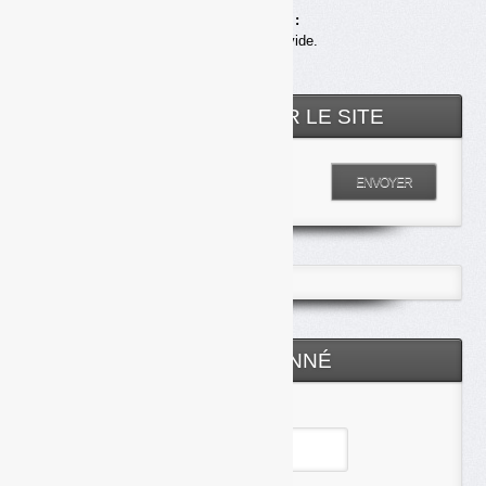
Achats en ligne :
Votre panier est vide.
RECHERCHER SUR LE SITE
Entrez votre recherche
ENVOYER
ESPACE ABONNÉ
Identifiant