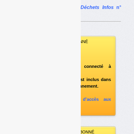
L’article complet dans
Déchets Infos
n°
289
.
VOUS ÊTES ABONNÉ
Vous pouvez :
télécharger le numéro
après vous être connecté à
«l'espace abonné»
et si le document est inclus dans
votre formule d'abonnement.
A défaut, vous pouvez :
souscrire à l'option d'accès aux
archives
VOUS N’ÊTES PAS ABONNÉ