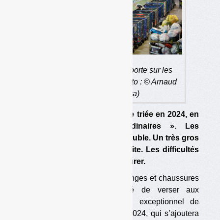
Le soutien exceptionnel porte sur les
textiles triés en 2024. (photo : © Arnaud
Bouissou – Terra)
Refashion accorde 31 €/tonne triée en 2024, en
plus des soutiens « ordinaires ». Les
opérateurs demandaient le double. Un très gros
classeur allemand est en faillite. Les difficultés
sur la collecte devraient perdurer.
L’éco-organisme des textiles, linges et chaussures
(TLC), Refashion, a accepté de verser aux
opérateurs de tri un soutien exceptionnel de
31 €/tonne triée pour l’année 2024, qui s’ajoutera