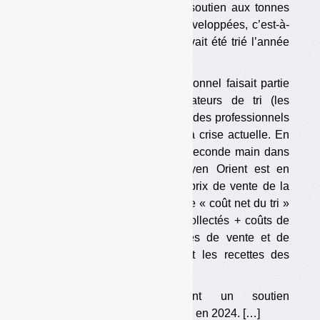
aux soutiens « ordinaires » : soutien aux tonnes
triées et soutien aux tonnes développées, c’est-à-
dire triées en plus de ce qui avait été trié l’année
précédente.
L’octroi d’un tel soutien exceptionnel faisait partie
des revendications des opérateurs de tri (les
« classeurs », dans le langage des professionnels
du secteur), pour faire face à la crise actuelle. En
effet, la demande de TLC de seconde main dans
les pays d’Afrique et du Moyen Orient est en
baisse, ce qui fait baisser les prix de vente de la
fripe à l’exportation. Résultat : le « coût net du tri »
(coûts d’acquisition des TLC collectés + coûts de
tri et de valorisation – recettes de vente et de
valorisation) est en hausse et les recettes des
classeurs sont en baisse.
Les classeurs demandaient un soutien
exceptionnel de 61 €/tonne triée en 2024. […]