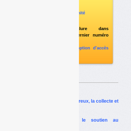
Vous pouvez :
acheter ce numéro à l’unité
vous abonner
possibilité d'inclure dans
l'abonnement le dernier numéro
paru
vous abonner avec l'option d'accès
aux archives
Sur le même thême…
Textiles : la fripe dans un creux, la collecte et
le tri en difficulté
Textiles : accord sur le soutien au
redémarrage