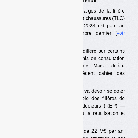
forme de CSR sera moins soutenue.
L’arrêté fixant le cahier des charges de la filière
des textiles, linges de maison et chaussures (TLC)
pour la période démarrant en 2023 est paru au
Journal officiel
le 25 novembre dernier (
voir
l’arrêté
).
Le cahier des charges publié diffère sur certains
points du projet qui avait été mis en consultation
publique le 28 septembre dernier. Mais il diffère
aussi sensiblement du précédent cahier des
charges, qui datait de 2014.
Parmi les nouveautés, la filière va devoir se doter
— comme désormais l’ensemble des filières de
responsabilité élargie des producteurs (REP) —
d’un fonds pour le réemploi et la réutilisation et
d’un fonds pour la réparation.
Le premier sera doté à terme de 22 M€ par an,