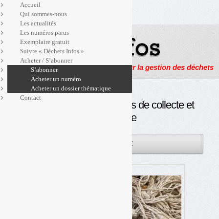
Accueil
Qui sommes-nous
Les actualités
Les numéros parus
Exemplaire gratuit
Suivre « Déchets Infos »
Acheter / S’abonner
Actualités, enquêtes et reportages sur la gestion des déchets
S’abonner
Acheter un numéro
Acheter un dossier thématique
Contact
Textiles : la filière vers plus de collecte et
de recyclage
14DÉC
PAR
OLIVIER GUICHARDAZ
2022