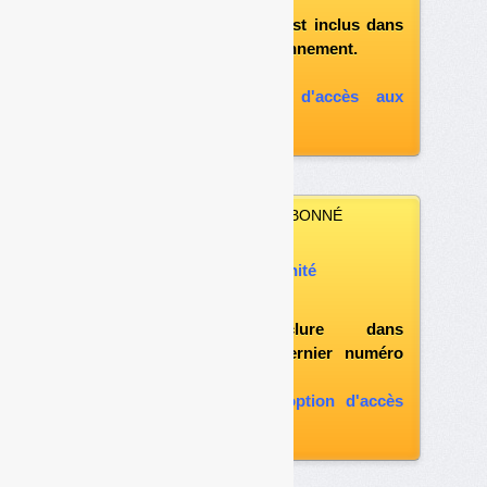
«l'espace abonné»
et si le document est inclus dans
votre formule d'abonnement.
A défaut, vous pouvez :
souscrire à l'option d'accès aux
archives
VOUS N’ÊTES PAS ABONNÉ
Vous pouvez :
acheter ce numéro à l’unité
vous abonner
possibilité d'inclure dans
l'abonnement le dernier numéro
paru
vous abonner avec l'option d'accès
aux archives