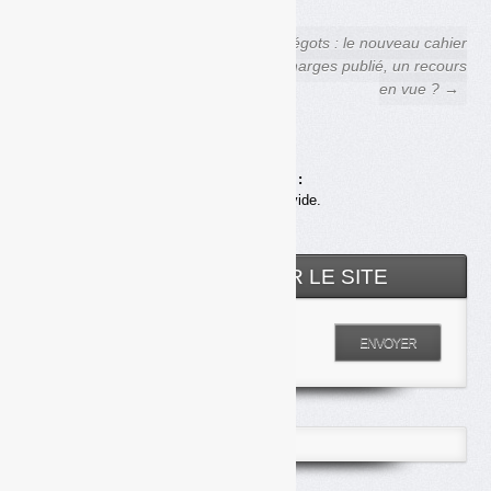
← Déchets Infos n° 242 — 30
Mégots : le nouveau cahier
novembre 2022
des charges publié, un recours
en vue ? →
Achats en ligne :
Votre panier est vide.
RECHERCHER SUR LE SITE
Entrez votre recherche
ENVOYER