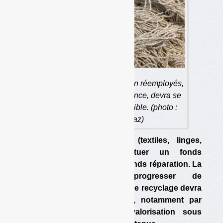
Le recyclage des textiles non réemployés,
encore peu pratiqué en France, devra se
développer de façon sensible. (photo :
Olivier Guichardaz)
L’éco-organisme des TLC (textiles, linges,
chaussures) devra constituer un fonds
réemploi-réutilisation et un fonds réparation. La
collecte va devoir progresser de
188 000 tonnes/an en 6 ans. Le recyclage devra
être développé après surtri, notamment par
procédé moléculaire. La valorisation sous