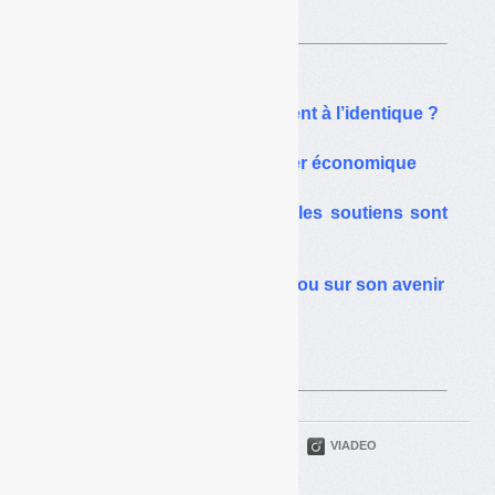
Sur le même thême…
Textiles : vers un réagrément à l’identique ?
Textiles : la filière en danger économique
Filière textiles : pourquoi les soutiens sont
nécessaires
Textiles : la filière dans le flou sur son avenir
Textiles, la filière atypique
repartie pour 6 ans
PARTAGER
TWITTER
LINKEDIN
VIADEO
FACEBOOK
COURRIEL