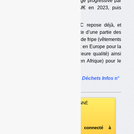
mais avec une montée en charge progressive par
paliers d’un sixième : 3,67 M€ en 2023, puis
7,33 M€ en 2024, etc.
On sait que la filière des TLC repose déjà, et
depuis ses origines, sur la vente d’une partie des
vêtements collectés sous forme de fripe (vêtements
de seconde main), en France et en Europe pour la
« crème » (c’est-à-dire la meilleure qualité) ainsi
qu’hors d’Europe (notamment en Afrique) pour le
reste. […]
Le dossier complet dans
Déchets Infos
n°
243
.
VOUS ÊTES ABONNÉ
Vous pouvez :
télécharger ce numéro
après vous être connecté à