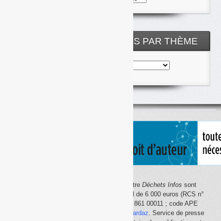
les
archives
NOS ARTICLES CLASSÉS PAR THÈME
Nos
articles
classés
par
thème
Le site Internet
Déchets Infos
et la lettre
Déchets Infos
sont
édités par Déchets Infos, SAS au capital de 6 000 euros (RCS n°
792 608 861, Créteil ; Siret n° 792 608 861 00011 ; code APE
5814Z). Principal associé :
Olivier Guichardaz
. Service de presse