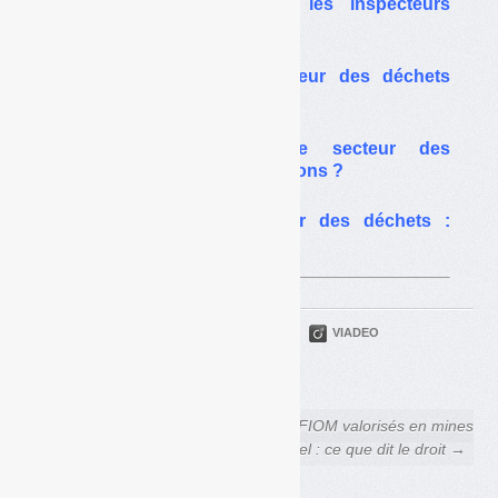
Installations classées : les inspecteurs
inquiets, en grève
Emplois aidés : le secteur des déchets
diversement touché
Déconfinement dans le secteur des
déchets : à quelles conditions ?
Clusters dans le secteur des déchets :
retours d’expérience
PARTAGER
TWITTER
LINKEDIN
VIADEO
FACEBOOK
COURRIEL
← Contrat-type mobilier : ça
REFIOM valorisés en mines
coince toujours
de sel : ce que dit le droit →