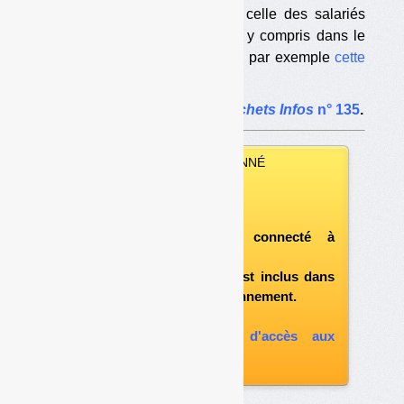
espérance de vie inférieure à celle des salariés
des autres professions, et ceci y compris dans le
secteur public (ce que confirme par exemple
cette
étude
). […]
L’article complet dans
Déchets Infos
n° 135
.
VOUS ÊTES ABONNÉ
Vous pouvez :
télécharger ce numéro
après vous être connecté à
«l'espace abonné»
et si le document est inclus dans
votre formule d'abonnement.
A défaut, vous pouvez :
souscrire à l'option d'accès aux
archives