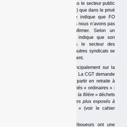
tri et traitement), aussi bien dans le secteur public
(agents des collectivités locales) que dans le privé
(salariés des opérateurs). Elle indique que FO
s’est jointe au mouvement mais nous n’avons pas
réussi à nous le faire confirmer. Selon un
représentant de la CGT, qui indique que son
syndicat est majoritaire dans le secteur des
déchets, il est possible que d’autres syndicats se
joignent localement au mouvement.
Les revendications portent principalement sur la
reconnaissance de la pénibilité. La CGT demande
en particulier la possibilité de partir en retraite à
taux plein plus tôt que les salariés « ordinaires » :
5 ans pour
« tous les acteurs de la filière »
déchets
et 10 ans pour les
« métiers les plus exposés à
l’insalubrité et à la pénibilité »
(voir le cahier
revendicatif du syndicat).
La CGT souligne que les éboueurs ont une