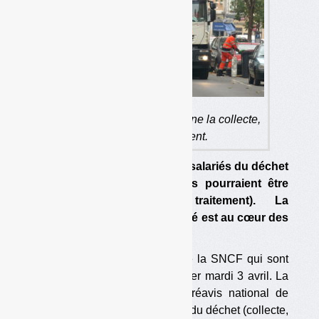
Le préavis de grève concerne la collecte,
le tri et le traitement.
La CGT invite depuis hier les salariés du déchet
à débrayer. Tous les métiers pourraient être
touchés (collecte, tri, traitement). La
reconnaissance de la pénibilité est au cœur des
revendications.
Il n’y a pas que les salariés de la SNCF qui sont
appelés à faire grève depuis hier mardi 3 avril. La
CGT a en effet déposé un préavis national de
grève illimitée dans les métiers du déchet (collecte,