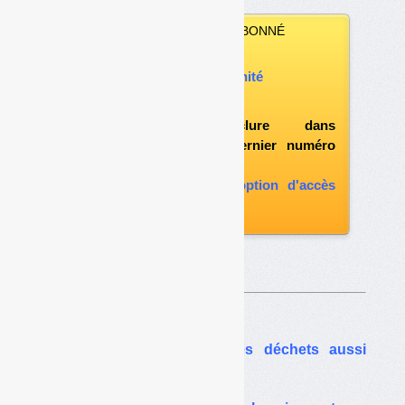
VOUS N’ÊTES PAS ABONNÉ
Vous pouvez :
acheter ce numéro à l’unité
vous abonner
possibilité d'inclure dans
l'abonnement le dernier numéro
paru
vous abonner avec l'option d'accès
aux archives
Sur le même thême…
Retraites : le monde des déchets aussi
touché par la grève