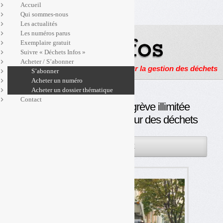
Accueil
Qui sommes-nous
Les actualités
Les numéros parus
Exemplaire gratuit
Suivre « Déchets Infos »
Acheter / S’abonner
Actualités, enquêtes et reportages sur la gestion des déchets
S’abonner
Acheter un numéro
Acheter un dossier thématique
Contact
La CGT appelle à une grève illimitée
public/privé dans le secteur des déchets
04AVR
PAR
OLIVIER GUICHARDAZ
2018