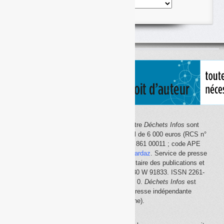
Nos
articles
classés
par
thème
Le site Internet
Déchets Infos
et la lettre
Déchets Infos
sont
édités par Déchets Infos, SAS au capital de 6 000 euros (RCS n°
792 608 861, Créteil ; Siret n° 792 608 861 00011 ; code APE
5814Z). Principal associé :
Olivier Guichardaz
. Service de presse
en ligne reconnu par la Commission paritaire des publications et
des agences de presse (CPPAP) n° 0530 W 91833. ISSN 2261-
2726. Déclaration CNIL n° 1644033 v 0.
Déchets Infos
est
membre du
SPIIL
(Syndicat de la presse indépendante
d'information en ligne).