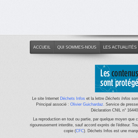
ACCUEIL
QUI SOMMES-NOUS
LES ACTUALITÉS
Le site Internet
Déchets Infos
et la lettre
Déchets Infos
sont
Principal associé :
Olivier Guichardaz
. Service de press
Déclaration CNIL n° 1644
La reproduction en tout ou partie, par quelque moyen que c
rigoureusement interdite, sauf accord exprès de l'éditeur. To
copie (
CFC
). Déchets Infos est une mar