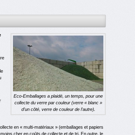
e
ire
de
u
Eco-Emballages a plaidé, un temps, pour une
r
collecte du verre par couleur (verre « blanc »
d’un côté, verre de couleur de l’autre).
collecte en « multi-matériaux » (emballages et papiers
ins cher en coûts de collecte et de tri. En outre, le