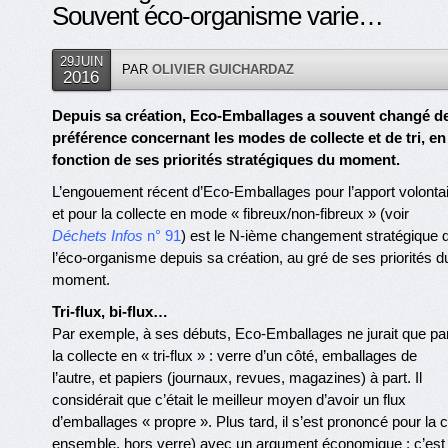
Souvent éco-organisme varie…
29JUIN
PAR
OLIVIER GUICHARDAZ
2016
Depuis sa création, Eco-Emballages a souvent changé d
préférence concernant les modes de collecte et de tri, en
fonction de ses priorités stratégiques du moment.
L’engouement récent d’Eco-Emballages pour l’apport volonta
et pour la collecte en mode « fibreux/non-fibreux » (voir
Déchets Infos
n° 91
) est le N-ième changement stratégique 
l’éco-organisme depuis sa création, au gré de ses priorités d
moment.
Tri-flux, bi-flux…
Par exemple, à ses débuts, Eco-Emballages ne jurait que pa
la collecte en « tri-flux » : verre d’un côté, emballages de
l’autre, et papiers (journaux, revues, magazines) à part. Il
considérait que c’était le meilleur moyen d’avoir un flux
d’emballages « propre ». Plus tard, il s’est prononcé pour la 
ensemble, hors verre) avec un argument économique : c’est mo