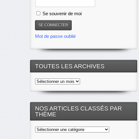
Se souvenir de moi
Mot de passe oublié
TOUTES LES ARCHIVES
Toutes
les
archives
NOS ARTICLES CLASSÉS PAR
THÈME
Nos
articles