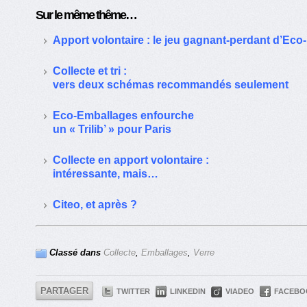
Sur le même thême…
Apport volontaire : le jeu gagnant-perdant d’Ec
Collecte et tri :
vers deux schémas recommandés seulement
Eco-Emballages enfourche
un « Trilib’ » pour Paris
Collecte en apport volontaire :
intéressante, mais…
Citeo, et après ?
Classé dans
Collecte
,
Emballages
,
Verre
PARTAGER
TWITTER
LINKEDIN
VIADEO
FACEBO