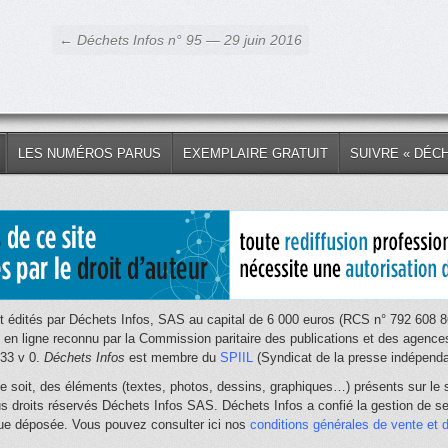
← Déchets Infos n° 95 — 29 juin 2016
LES NUMÉROS PARUS
EXEMPLAIRE GRATUIT
SUIVRE « DÉC
 édités par Déchets Infos, SAS au capital de 6 000 euros (RCS n° 792 608 86
e en ligne reconnu par la Commission paritaire des publications et des age
033 v 0.
Déchets Infos
est membre du
SPIIL
(Syndicat de la presse indépendan
e soit, des éléments (textes, photos, dessins, graphiques…) présents sur le s
us droits réservés Déchets Infos SAS. Déchets Infos a confié la gestion de ses
que déposée. Vous pouvez consulter ici nos
conditions générales de vente et d'