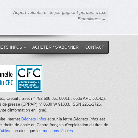
Apport volontaire : le jeu gagnant-perdant d’Eco-
Emballages →
HETS INFOS »
ACHETER / S’ABONNER
CONTACT
1, Créteil ; Siret n° 792 608 861 00011 ; code APE 5814Z).
nces de presse (CPPAP) n° 0530 W 91833. ISSN 2261-2726.
te d'information en ligne).
ite Internet
Déchets Infos
et sur la lettre
Déchets Infos
est
 droits de copie au Centre français d'exploitation du droit de
utilisation
ainsi que les
mentions légales
.