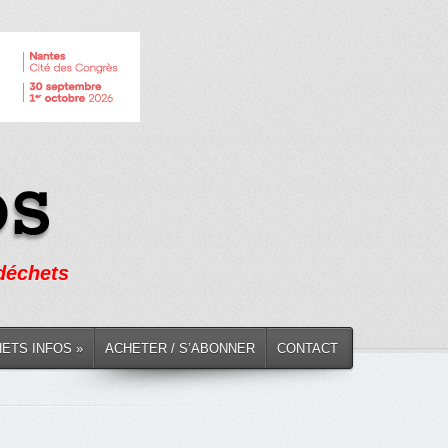
 déchets
HETS INFOS »
ACHETER / S’ABONNER
CONTACT