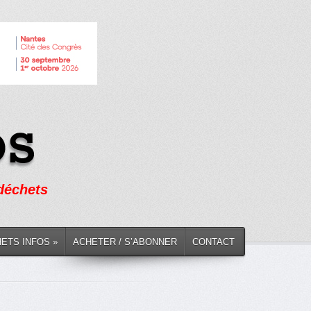
 déchets
HETS INFOS »
ACHETER / S’ABONNER
CONTACT