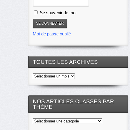
Se souvenir de moi
Mot de passe oublié
TOUTES LES ARCHIVES
Toutes
les
archives
NOS ARTICLES CLASSÉS PAR
THÈME
Nos
articles