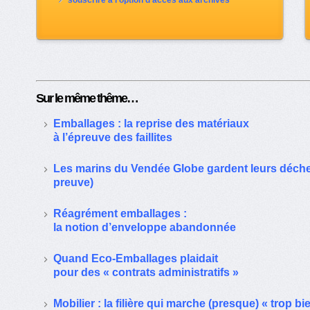
souscrire à l'option d'accès aux archives
Sur le même thême…
Emballages : la reprise des matériaux
à l’épreuve des faillites
Les marins du Vendée Globe gardent leurs déchet
preuve)
Réagrément emballages :
la notion d’enveloppe abandonnée
Quand Eco-Emballages plaidait
pour des « contrats administratifs »
Mobilier : la filière qui marche (presque) « trop bi