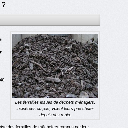
 ?
e
r
E40
Les ferrailles issues de déchets ménagers,
incinérées ou pas, voient leurs prix chuter
depuis des mois.
prise des ferrailles de mâchefers rompus par leur