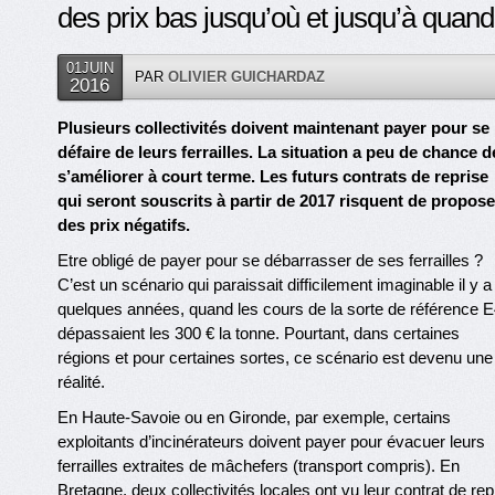
des prix bas jusqu’où et jusqu’à quand
01JUIN
PAR
OLIVIER GUICHARDAZ
2016
Plusieurs collectivités doivent maintenant payer pour se
défaire de leurs ferrailles. La situation a peu de chance d
s’améliorer à court terme. Les futurs contrats de reprise
qui seront souscrits à partir de 2017 risquent de propose
des prix négatifs.
Etre obligé de payer pour se débarrasser de ses ferrailles ?
C’est un scénario qui paraissait difficilement imaginable il y a
quelques années, quand les cours de la sorte de référence 
dépassaient les 300 € la tonne. Pourtant, dans certaines
régions et pour certaines sortes, ce scénario est devenu une
réalité.
En Haute-Savoie ou en Gironde, par exemple, certains
exploitants d’incinérateurs doivent payer pour évacuer leurs
ferrailles extraites de mâchefers (transport compris). En
Bretagne, deux collectivités locales ont vu leur contrat de re