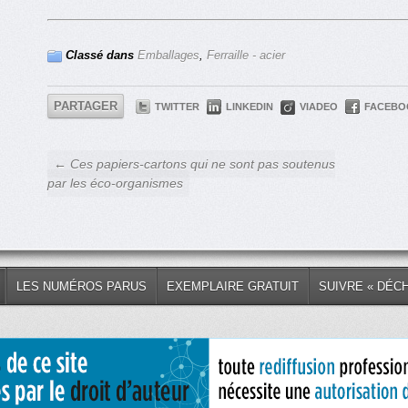
Classé dans
Emballages
,
Ferraille - acier
PARTAGER
TWITTER
LINKEDIN
VIADEO
FACEBO
← Ces papiers-cartons qui ne sont pas soutenus
par les éco-organismes
LES NUMÉROS PARUS
EXEMPLAIRE GRATUIT
SUIVRE « DÉC