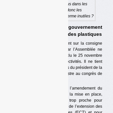
bouteilles ne seraient plus dans les
centres de tri, et que donc les
investissements seraient à terme inutiles ?
5. Pourquoi le texte du gouvernement
est un piège contre le tri des plastiques
L’amendement du gouvernement sur la consigne
adopté en première lecture par l’Assemblée ne
correspond pas à l’accord conclu le 25 novembre
avec les associations de collectivités. Il ne tient
pas compte non plus des propos du président de la
République et du Premier ministre au congrès de
l’AMF en novembre dernier.
La date de 2023 prévue par l’amendement du
gouvernement pour décider de la mise en place,
ou non, de la consigne est trop proche pour
permettre la fin du déploiement de l’extension des
consignes de tri des plastiques (ECT) et pour