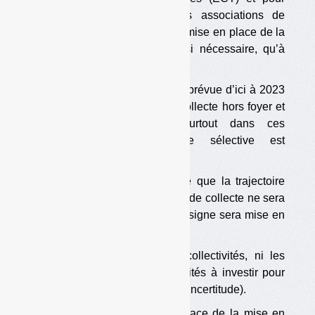
mesurer son plein effet. Les associations de
collectivités demandent que la mise en place de la
consigne ne soit envisagée, si nécessaire, qu’à
partir de 2025.
Aucune mesure concrète n’est prévue d’ici à 2023
pour le développement de la collecte hors foyer et
professionnelle. Or c’est surtout dans ces
domaines que la collecte sélective est
actuellement déficiente.
Tout ceci fait peser la menace que la trajectoire
permettant d’atteindre les 90 % de collecte ne sera
pas atteinte, et que donc la consigne sera mise en
place.
Dans ces conditions, ni les collectivités, ni les
opérateurs ne sont, de fait, incités à investir pour
l’ECT (effet boule de neige de l’incertitude).
Ainsi, en faisant planer la menace de la mise en