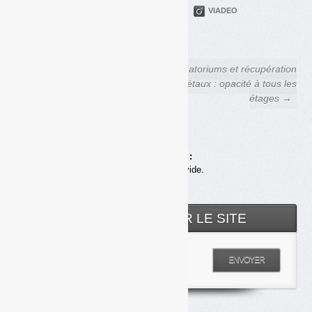
PARTAGER
TWITTER
LINKEDIN
VIADEO
FACEBOOK
COURRIEL
← Déchets Infos n° 175 — 8
Crématoriums et récupération
janvier 2020
des métaux : opacité à tous les
étages →
Achats en ligne :
Votre panier est vide.
RECHERCHER SUR LE SITE
Entrez votre recherche
ENVOYER