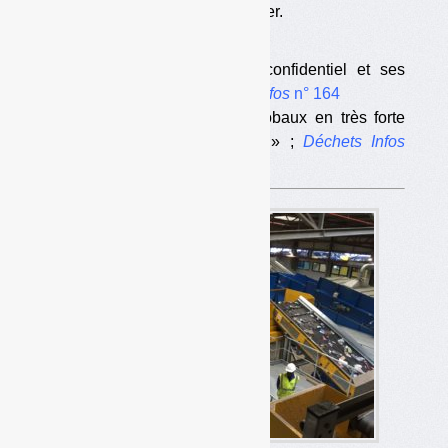
c’est donc essayer de les tromper.
•
Lire :
— « Consigne : le rapport confidentiel et ses
chiffres étonnants » ;
Déchets Infos
n° 164
— « Consigne : des coûts globaux en très forte
hausse et totalement oubliés » ;
Déchets Infos
n° 168