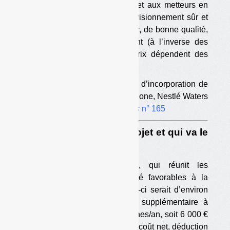
D’autre part, la consigne permet aux metteurs en
marché de s’assurer un approvisionnement sûr et
constant en plastique à recycler, de bonne qualité,
à prix maîtrisé et non fluctuant (à l’inverse des
plastiques vierges, dont les prix dépendent des
cours du pétrole).
•
Lire
« Taux de collecte, taux d’incorporation de
recyclé : quels intérêts pour Danone, Nestlé Waters
et Coca-Cola ? » ;
Déchets Infos
n° 165
3. Quel est le coût du projet et qui va le
payer
Selon le Collectif Boissons, qui réunit les
principaux metteurs en marché favorables à la
consigne, le coût brut de celle-ci serait d’environ
600 M€/an pour un tonnage supplémentaire à
collecter d’environ 100 000 tonnes/an, soit 6 000 €
brut/tonne collectée en plus. Le coût net, déduction