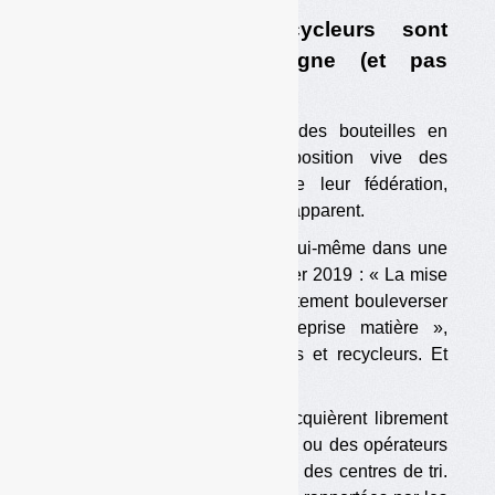
4. Pourquoi les recycleurs sont
opposés à la consigne (et pas
qu’eux…)
La consigne pour recyclage des bouteilles en
plastique rencontre une opposition vive des
recycleurs-récupérateurs et de leur fédération,
Federec. Le paradoxe n’est qu’apparent.
Le Collectif Boissons le disait lui-même dans une
annexe de son rapport de février 2019 : « La mise
en place de la consigne va fortement bouleverser
les acteurs actuels de la reprise matière »,
autrement dit les récupérateurs et recycleurs. Et
pour cause.
Actuellement, les recycleurs acquièrent librement
auprès des collectivités locales ou des opérateurs
de tri les plastiques triés, sortis des centres de tri.