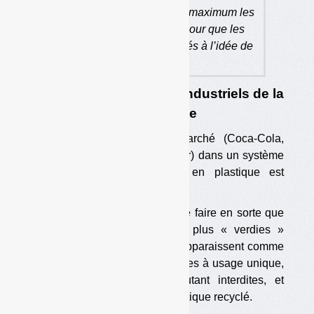
de boissons : « verdir » au maximum les
bouteilles en plastique, pour que les
clients ne soient pas rebutés à l’idée de
les acheter.
2. Quel est l’intérêt des industriels de la
boisson dans la consigne
L’intérêt des metteurs en marché (Coca-Cola,
Danone et Nestlé, en particulier) dans un système
de consigne des bouteilles en plastique est
multiple.
D’une part, il s’agit pour eux de faire en sorte que
leurs bouteilles paraissent le plus « verdies »
possible, c’est-à-dire qu’elles apparaissent comme
les plus collectées des plastiques à usage unique,
sans qu’elles soient pour autant interdites, et
qu’elles incluent le plus de plastique recyclé.