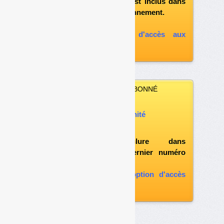
et si le document est inclus dans
votre formule d'abonnement.
A défaut, vous pouvez :
souscrire à l'option d'accès aux
archives
VOUS N’ÊTES PAS ABONNÉ
Vous pouvez :
acheter ce numéro à l’unité
vous abonner
possibilité d'inclure dans
l'abonnement le dernier numéro
paru
vous abonner avec l'option d'accès
aux archives