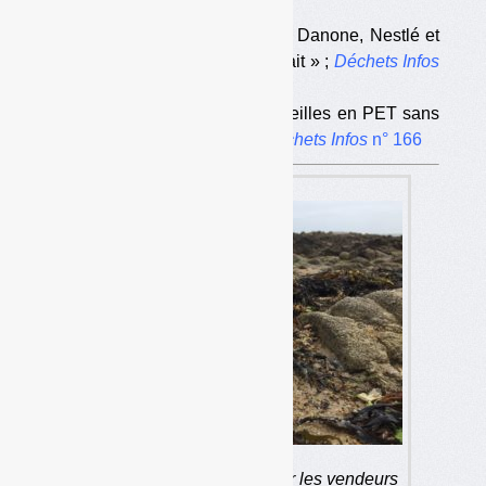
•
Lire :
— « Objectif 90 % de collecte : Danone, Nestlé et
Coca en ont rêvé, l’Europe l’a fait » ;
Déchets Infos
n° 165
— « 90 % de collecte des bouteilles en PET sans
consigne : c’est possible » ;
Déchets Infos
n° 166
Objectif de la consigne pour les vendeurs