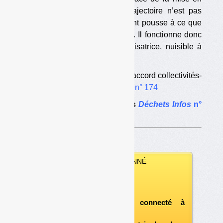
place de la consigne si la trajectoire n’est pas
bonne, le texte du gouvernement pousse à ce que
la trajectoire ne soit pas bonne. Il fonctionne donc
comme une prophétie autoréalisatrice, nuisible à
l’extension du tri des plastiques.
•
Lire
« Consigne : le vrai-faux accord collectivités-
gouvernement » ;
Déchets Infos
n° 174
Le dossier complet dans
Déchets Infos
n°
175
.
VOUS ÊTES ABONNÉ
Vous pouvez :
télécharger ce numéro
après vous être connecté à
«l'espace abonné»