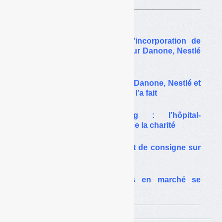
Sur le même thême…
Taux de collecte, taux d’incorporation de
recyclé : quels intérêts pour Danone, Nestlé
Waters et Coca-Cola ?
Objectif 90 % de collecte : Danone, Nestlé et
Coca en ont rêvé, l’Europe l’a fait
Consigne et lobbying : l’hôpital-
gouvernement se moque de la charité
France Info parle du projet de consigne sur
les bouteilles et canettes
Consigne : les metteurs en marché se
divisent