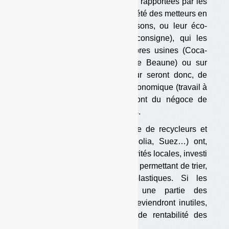
Avec la consigne, les bouteilles rapportées par les
consommateurs seront la propriété des metteurs en
marché (les marques de boissons, ou leur éco-
organisme spécialisé sur la consigne), qui les
feront recycler dans leurs propres usines (Coca-
Cola en possède une près de Beaune) ou sur
commande. Les recycleurs leur seront donc, de
fait, subordonnés sur le plan économique (travail à
façon). Idem pour ceux qui font du négoce de
déchets de bouteilles plastiques.
Par ailleurs, un certain nombre de recycleurs et
d’opérateurs (dont Paprec, Veolia, Suez…) ont,
comme de nombreuses collectivités locales, investi
dans des centres de tri rénovés permettant de trier,
notamment, les bouteilles plastiques. Si les
bouteilles sont consignées, une partie des
équipements de ces centres deviendront inutiles,
ce qui posera un problème de rentabilité des
investissement réalisés.