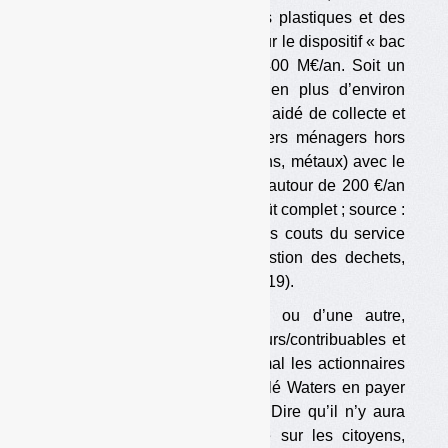
faite des recettes de vente des plastiques et des
économies (faibles) réalisées sur le dispositif « bac
jaune », tournerait autour de 400 M€/an. Soit un
coût net par tonne collectée en plus d’environ
4 000 €. Ceci alors que le coût aidé de collecte et
de tri des emballages et papiers ménagers hors
verre (plastiques, papiers-cartons, métaux) avec le
dispositif « bac jaune » tourne autour de 200 €/an
(environ 470 €/tonne pour le coût complet ; source :
Ademe, Référentiel national des couts du service
public de prevention et de gestion des dechets,
données de 2016, édition de 2019).
Le prix sera, d’une manière ou d’une autre,
répercuté sur les consommateurs/contribuables et
sur personne d’autre (on voit mal les actionnaires
de Coca-Cola, Danone et Nestlé Waters en payer
le prix, fût-ce partiellement…). Dire qu’il n’y aura
aucune incidence économique sur les citoyens,