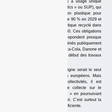
européenne sur les plastiques à usage unique
(dite directive
« single use plastics »
ou SUP), qui
impose, pour les bouteilles en plastique pour
boissons, un taux de collecte de 90 % en 2029 et
un taux d’incorporation de plastique recyclé dans
ces bouteilles de 30 % en 2030. Ces obligations
imposées aux bouteilles correspondent presque
trait pour trait aux souhaits exprimés publiquement
par les metteurs en marché Coca-Cola, Danone et
Nestlé plusieurs mois avant le début des travaux
européens.
Selon ses promoteurs, la consigne serait le seul
moyen d’atteindre les objectifs européens. Mais
selon les associations de collectivités, il est
possible d’atteindre 90 % de collecte sur le
périmètre « déchets ménagers » en poursuivant
l’extension des consignes de tri. C’est surtout la
collecte « hors foyer » qui est déficiente.