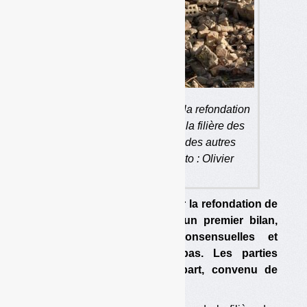
Une des propositions pour la refondation
est de séparer strictement la filière des
déchets inertes de celle des autres
déchets de PMCB. (photo : Olivier
Guichardaz)
Le comité de concertation sur la refondation de
la filière PMCB a présenté un premier bilan,
avec des propositions consensuelles et
d’autres qui ne le sont pas. Les parties
prenantes ont, pour la plupart, convenu de
poursuivre les travaux.