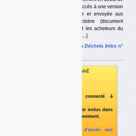
cette semaine. Nous avons eu accès à une version
provisoire, datée du 3 octobre et envoyée aux
parties prenantes le 6 octobre (document
disponible pour les abonnés et les acheteurs du
numéro 305 de
Déchets Infos
). […]
Le dossier complet dans
Déchets Infos
n°
305
.
VOUS ÊTES ABONNÉ
Vous pouvez :
télécharger ce numéro
après vous être connecté à
«l'espace abonné»
et si le document est inclus dans
votre formule d'abonnement.
A défaut, vous pouvez :
souscrire à l'option d'accès aux