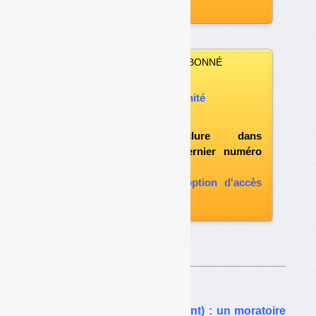
archives
VOUS N’ÊTES PAS ABONNÉ
Vous pouvez :
acheter ce numéro à l’unité
vous abonner
possibilité d'inclure dans
l'abonnement le dernier numéro
paru
vous abonner avec l'option d'accès
aux archives
Sur le même thême…
PMCB (déchets du bâtiment) : un moratoire