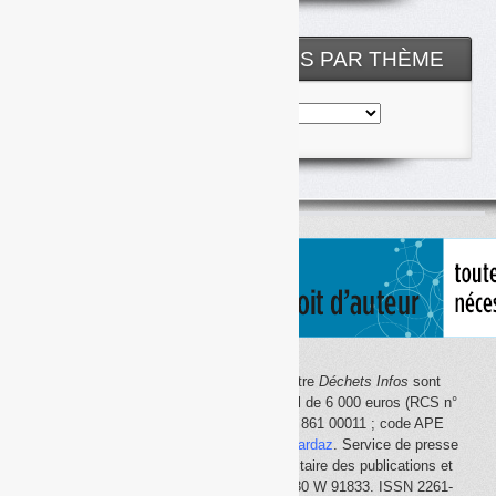
archives
NOS ARTICLES CLASSÉS PAR THÈME
Nos
articles
classés
par
thème
Le site Internet
Déchets Infos
et la lettre
Déchets Infos
sont
édités par Déchets Infos, SAS au capital de 6 000 euros (RCS n°
792 608 861, Créteil ; Siret n° 792 608 861 00011 ; code APE
5814Z). Principal associé :
Olivier Guichardaz
. Service de presse
en ligne reconnu par la Commission paritaire des publications et
des agences de presse (CPPAP) n° 0530 W 91833. ISSN 2261-