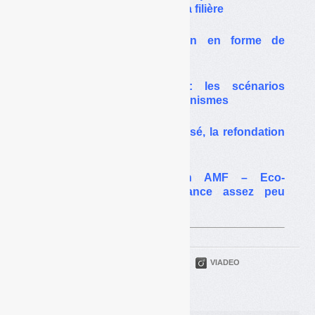
et une « refondation » de la filière
PMCB : une refondation en forme de
déconstruction
PMCB et refondation : les scénarios
d’économies des éco-organismes
PMCB : le moratoire précisé, la refondation
d’ici l’été
Comité de concertation AMF – Eco-
Emballages : une instance assez peu
démocratique
PARTAGER
TWITTER
LINKEDIN
VIADEO
FACEBOOK
COURRIEL