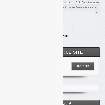
← TGAP 2024 : toujours plus
PLF 2026 : TGAP en hausse,
de recettes, moins
TVA réduite et taxe plastique…
d’enfouissement
→
Achats en ligne :
Votre panier est vide.
RECHERCHER SUR LE SITE
Entrez votre recherche
ENVOYER
ESPACE ABONNÉ