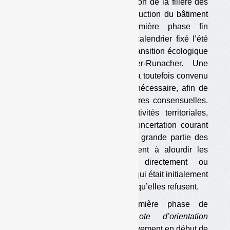
La concertation sur la refondation de la filière des
produits et matériaux de construction du bâtiment
(PMCB) a terminé sa première phase fin
septembre, conformément au calendrier fixé l’été
dernier par la ministre de la Transition écologique
du moment, Agnès Pannier-Runacher. Une
majorité des parties prenantes a toutefois convenu
qu’une deuxième phase était nécessaire, afin de
parvenir à davantage de mesures consensuelles.
Les représentants des collectivités territoriales,
pour leur part, ont quitté la concertation courant
septembre, considérant qu’une grande partie des
mesures envisagées aboutiraient à alourdir les
coûts qu’elles supportent, directement ou
indirectement, par rapport à ce qui était initialement
prévu par la réglementation, ce qu’elles refusent.
Un bilan écrit de la première phase de
concertation, intitulé
« note d’orientation
générale »,
était en voie d’achèvement en début de