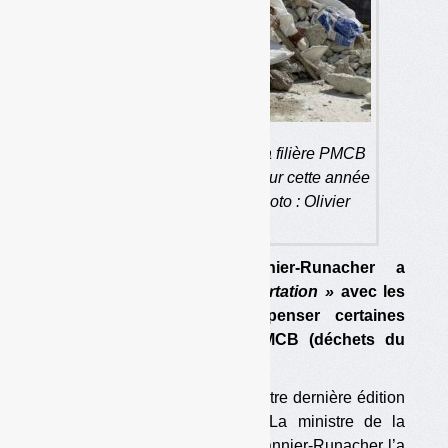
Certaines dispositions de la filière PMCB
qui devaient entrer en vigueur cette année
vont être rediscutées. (photo : Olivier
Guichardaz)
La ministre Agnès Pannier-Runacher a
annoncé une
« étroite concertation »
avec les
parties prenantes pour repenser certaines
dispositions de la filière PMCB (déchets du
bâtiment).
Nous l’avions annoncé dans notre dernière édition
(voir
Déchets Infos
n° 292
). La ministre de la
Transition écologique Agnès Pannier-Runacher l’a