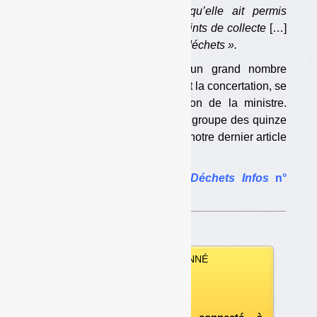
artisans »,
et ceci
« bien qu’elle ait permis
l’ouverture de plus de 6 000 points de collecte
[…]
dont 1 800 reprennent tous les déchets ».
Les parties prenantes, dont un grand nombre
avaient demandé le moratoire et la concertation, se
disent satisfaites de la décision de la ministre.
C’est en particulier le cas du « groupe des quinze
» que nous mentionnions dans notre dernier article
sur le sujet.
•
L’article complet dans
Déchets Infos
n°
293
.
VOUS ÊTES ABONNÉ
Vous pouvez :
télécharger ce numéro