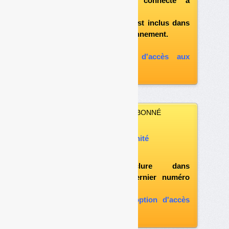
après vous être connecté à
«l'espace abonné»
et si le document est inclus dans
votre formule d'abonnement.
A défaut, vous pouvez :
souscrire à l'option d'accès aux
archives
VOUS N’ÊTES PAS ABONNÉ
Vous pouvez :
acheter ce numéro à l’unité
vous abonner
possibilité d'inclure dans
l'abonnement le dernier numéro
paru
vous abonner avec l'option d'accès
aux archives