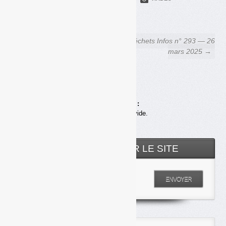
FACEBOOK
COURRIEL
← Apport volontaire : le
Déchets Infos n° 293 — 26
tribunal administratif de
mars 2025 →
Bordeaux juge au cas par cas
Achats en ligne :
Votre panier est vide.
RECHERCHER SUR LE SITE
Entrez votre recherche
ENVOYER