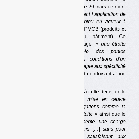
confirmé dans
un communiqué
le 20 mars dernier :
elle instaure un
« moratoire visant l’application de
certaines dispositions devant entrer en vigueur à
partir de 2025 »,
pour la filière PMCB (produits et
matériaux de construction du bâtiment). Ce
moratoire doit permettre d’engager
« une étroite
concertation avec l’ensemble des parties
prenantes, afin de définir les conditions d’un
déploiement de la filière plus adapté aux spécificité
du secteur du bâtiment »,
le tout conduisant à une
« refondation »
de la filière.
Parmi les causes ayant conduit à cette décision, le
communique mentionne
« la mise en œuvre
compliquée de certaines obligations comme la
généralisation de la reprise gratuite »
ainsi que le
fait que
« cette filière représente une charge
significative pour les producteurs
[…]
sans pour
autant apporter un service satisfaisant aux