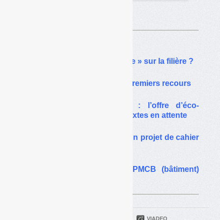
Sur le même thême…
PMCB : vers un « moratoire » sur la filière ?
Filière PMCB (bâtiment) : premiers recours
Filière PMCB (bâtiment) : l’offre d’éco-
organismes s’élargit, les textes en attente
Filière PMCB (bâtiment) : un projet de cahier
des charges très « doux »
Le décret sur la filière PMCB (bâtiment)
publié au JO
PARTAGER
TWITTER
LINKEDIN
VIADEO