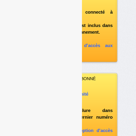
télécharger ce numéro
après vous être connecté à
«l'espace abonné»
et si le document est inclus dans
votre formule d'abonnement.
A défaut, vous pouvez :
souscrire à l'option d'accès aux
archives
VOUS N’ÊTES PAS ABONNÉ
Vous pouvez :
acheter ce numéro à l’unité
vous abonner
possibilité d'inclure dans
l'abonnement le dernier numéro
paru
vous abonner avec l'option d'accès