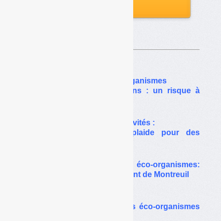
aux archives
Sur le même thême…
Concurrence entre éco-organismes
et fraude aux contributions : un risque à
relativiser
Eco-organismes et collectivités :
un nouveau jugement plaide pour des
contrats de droit public
TVA sur les soutiens des éco-organismes:
Bercy fait appel du jugement de Montreuil
Filières DEEE :
monopole ou pluralité des éco-organismes
?