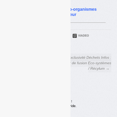
Cour des comptes : les éco-organismes
des DEEE dans le collimateur
PARTAGER
TWITTER
LINKEDIN
VIADEO
FACEBOOK
COURRIEL
← Plastiques bromés des
Exclusivité Déchets Infos :
DEEE :
Projet de fusion Eco-systèmes
des traitements toujours non
/ Récylum →
conformes à la
réglementation
Achats en ligne :
Votre panier est vide.