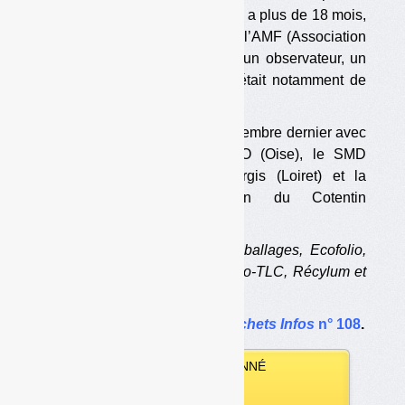
mettre en place ont démarré il y a plus de 18 mois,
en partenariat notamment avec l’AMF (Association
des maires de France). Selon un observateur, un
des objectifs des participants était notamment de
tenir à l’écart l’Ademe
Des tests ont été lancés en décembre dernier avec
quatre collectivités : le SMDO (Oise), le SMD
Vosges, le Sirtom de Montargis (Loiret) et la
Communauté d’agglomération du Cotentin
(Manche). […]
1. Corépile, EcoDDS, Eco-Emballages, Ecofolio,
Eco-mobilier, Eco-systèmes, Eco-TLC, Récylum et
Screlec.
L’article complet dans
Déchets Infos
n° 108
.
VOUS ÊTES ABONNÉ
Vous pouvez :