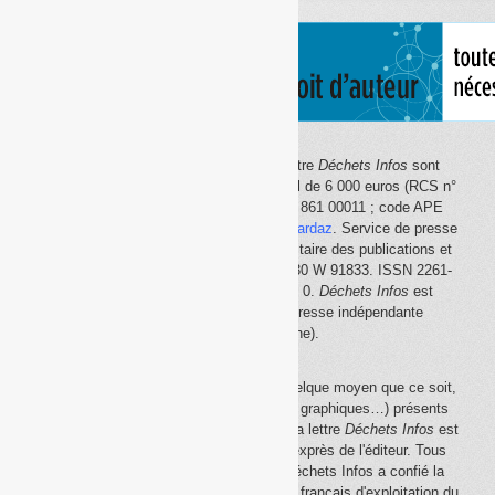
Le site Internet
Déchets Infos
et la lettre
Déchets Infos
sont
édités par Déchets Infos, SAS au capital de 6 000 euros (RCS n°
792 608 861, Créteil ; Siret n° 792 608 861 00011 ; code APE
5814Z). Principal associé :
Olivier Guichardaz
. Service de presse
en ligne reconnu par la Commission paritaire des publications et
des agences de presse (CPPAP) n° 0530 W 91833. ISSN 2261-
2726. Déclaration CNIL n° 1644033 v 0.
Déchets Infos
est
membre du
SPIIL
(Syndicat de la presse indépendante
d'information en ligne).
La reproduction en tout ou partie, par quelque moyen que ce soit,
des éléments (textes, photos, dessins, graphiques…) présents
sur le site Internet
Déchets Infos
et sur la lettre
Déchets Infos
est
rigoureusement interdite, sauf accord exprès de l'éditeur. Tous
droits réservés Déchets Infos SAS. Déchets Infos a confié la
gestion de ses droits de copie au Centre français d'exploitation du