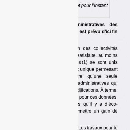
9 éco-organismes participent pour l’instant
à Territéo.
Destiné aux données administratives des
collectivités, son déploiement est prévu d’ici fin
février.
C’est une vieille revendication des collectivités
locales qui devrait bientôt être satisfaite, au moins
partiellement. 9 éco-organismes (1) se sont unis
pour mettre en place un guichet unique permettant
aux collectivités de ne faire qu’une seule
déclaration pour les données administratives qui
les concernent et pour leurs modifications. À terme,
il ne sera donc plus nécessaire, pour ces données,
de faire autant de déclarations qu’il y a d’éco-
organismes, ce qui devrait permettre un gain de
temps appréciable.
Le système est baptisé Territéo. Les travaux pour le