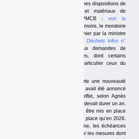
le moratoire applicable à certaines dispositions de
la filière sur les produits et matériaux de
construction du bâtiment (PMCB ;
voir la
consultation publique
). Pour mémoire, le moratoire
avait été annoncé en mars dernier par la ministre
Agnès Pannier-Runacher (voir
Déchets Infos
n°
293
). Il vise à répondre aux demandes de
nombreuses parties prenantes, dont certains
metteurs en marché, et en particulier ceux du
secteur du bois.
Le projet mis en ligne comporte une nouveauté
importante par rapport à ce qui avait été annoncé
par la ministre en mars. En effet, selon Agnès
Pannier-Runacher, le moratoire devait durer un an.
Donc ce qui devait initialement être mis en place
en 2025 aurait pu n’être mis en place qu’en 2026.
Mais dans le projet mis en ligne, les échéances
sont repoussées à 2027. Et pour les mesures dont