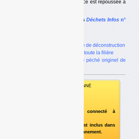
l’échéance était 2024, l’échéance est repoussée à
2026. […]
Le dossier complet dans
Déchets Infos
n°
302
.
Dans le même dossier :
•
Une refondation en forme de déconstruction
•
Un risque de blocage de toute la filière
•
Baisse des barèmes : le péché originel de
la filière
VOUS ÊTES ABONNÉ
Vous pouvez :
télécharger ce numéro
après vous être connecté à
«l'espace abonné»
et si le document est inclus dans
votre formule d'abonnement.
A défaut, vous pouvez :