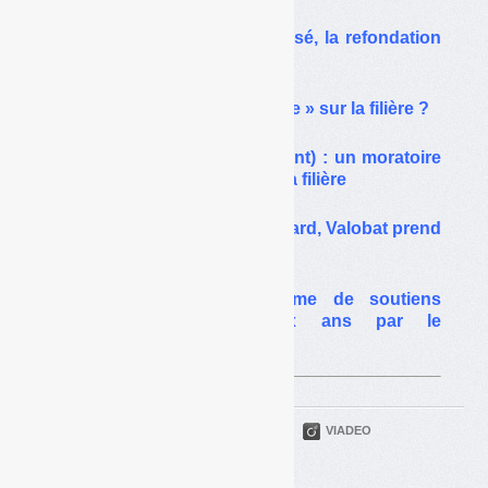
PMCB : le moratoire précisé, la refondation
d’ici l’été
PMCB : vers un « moratoire » sur la filière ?
PMCB (déchets du bâtiment) : un moratoire
et une « refondation » de la filière
PMCB : le moratoire en retard, Valobat prend
des libertés
REP mégots : le barème de soutiens
abaissé pendant deux ans par le
gouvernement
PARTAGER
TWITTER
LINKEDIN
VIADEO
FACEBOOK
COURRIEL