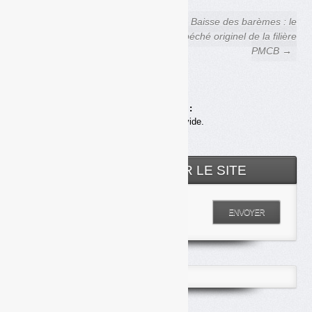
← Déchets Infos n° 301 — 23
Baisse des barèmes : le
juillet 2025
péché originel de la filière
PMCB →
Achats en ligne :
Votre panier est vide.
RECHERCHER SUR LE SITE
Entrez votre recherche
ENVOYER