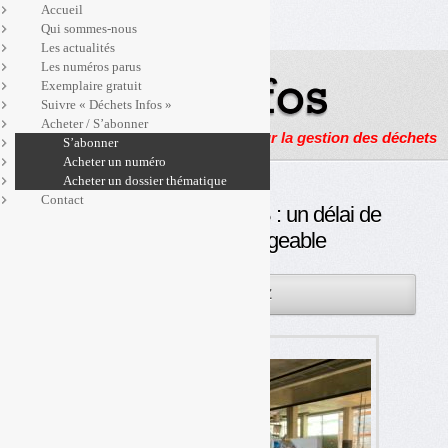
Accueil
Qui sommes-nous
Les actualités
Les numéros parus
Exemplaire gratuit
Suivre « Déchets Infos »
Acheter / S’abonner
Actualités, enquêtes et reportages sur la gestion des déchets
S’abonner
Acheter un numéro
Acheter un dossier thématique
Contact
Arrêté moratoire PMCB : un délai de
deux ans aménageable
03SEP
PAR
OLIVIER GUICHARDAZ
2025