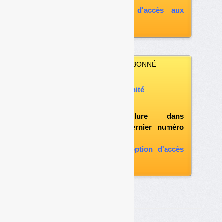
souscrire à l'option d'accès aux
archives
VOUS N’ÊTES PAS ABONNÉ
Vous pouvez :
acheter ce numéro à l’unité
vous abonner
possibilité d'inclure dans
l'abonnement le dernier numéro
paru
vous abonner avec l'option d'accès
aux archives
Sur le même thême…