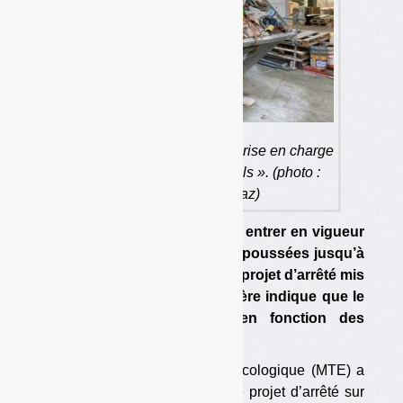
Le moratoire va retarder la prise en charge
des déchets dits « résiduels ». (photo :
Olivier Guichardaz)
Les dispositions qui devaient entrer en vigueur
cette année pourraient être repoussées jusqu’à
2027 au lieu de 2026, selon le projet d’arrêté mis
en ligne le 26 août. Le ministère indique que le
délai pourrait être réduit en fonction des
travaux sur la refondation.
Le ministère de la Transition écologique (MTE) a
mis en consultation publique le projet d’arrêté sur