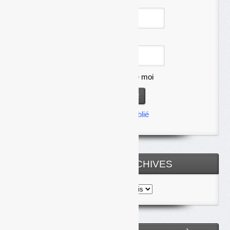
Identifiant
Mot de passe
Se souvenir de moi
Mot de passe oublié
TOUTES LES ARCHIVES
Toutes
les
archives