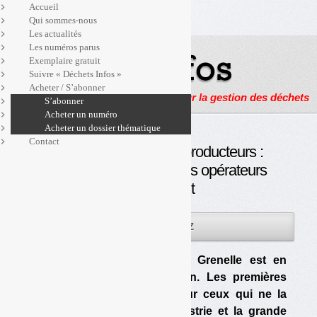
Accueil
Qui sommes-nous
Les actualités
Les numéros parus
Exemplaire gratuit
Suivre « Déchets Infos »
Acheter / S’abonner
Actualités, enquêtes et reportages sur la gestion des déchets
S’abonner
Acheter un numéro
Acheter un dossier thématique
Contact
Biodéchets des gros producteurs :
le ministère contrôle, les opérateurs
investissent
05MAR
PAR
OLIVIER GUICHARDAZ
2013
La réglementation issue du Grenelle est en
vigueur depuis plus d’un an. Les premières
sanctions sont tombées pour ceux qui ne la
respectent pas. Après l’industrie et la grande