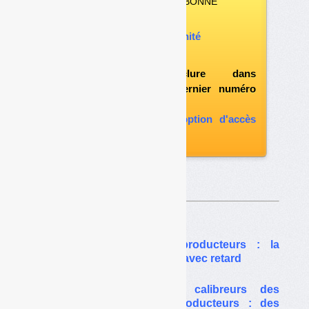
VOUS N’ÊTES PAS ABONNÉ
Vous pouvez :
acheter ce numéro à l’unité
vous abonner
possibilité d'inclure dans
l'abonnement le dernier numéro
paru
vous abonner avec l'option d'accès
aux archives
Sur le même thême…
Biodéchets des gros producteurs : la
réglementation appliquée avec retard
Déconditionneurs et/ou calibreurs des
biodéchets des gros producteurs : des