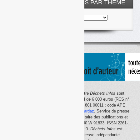
NOS ARTICLES CLASSÉS PAR THÈME
Nos
articles
classés
par
thème
Le site Internet
Déchets Infos
et la lettre
Déchets Infos
sont
édités par Déchets Infos, SAS au capital de 6 000 euros (RCS n°
792 608 861, Créteil ; Siret n° 792 608 861 00011 ; code APE
5814Z). Principal associé :
Olivier Guichardaz
. Service de presse
en ligne reconnu par la Commission paritaire des publications et
des agences de presse (CPPAP) n° 0530 W 91833. ISSN 2261-
2726. Déclaration CNIL n° 1644033 v 0.
Déchets Infos
est
membre du
SPIIL
(Syndicat de la presse indépendante