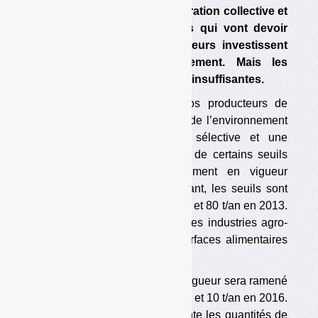
distribution, ce sont la restauration collective et
l’entretien des espaces verts qui vont devoir
trier et valoriser. Les opérateurs investissent
dans des unités de traitement. Mais les
capacités sont, pour l’instant, insuffisantes.
La réglementation sur les gros producteurs de
biodéchets, issue du Grenelle de l’environnement
et qui impose une collecte sélective et une
valorisation organique au-delà de certains seuils
de production, est théoriquement en vigueur
depuis l’an dernier. Pour l’instant, les seuils sont
encore hauts : 120 t/an en 2012 et 80 t/an en 2013.
Ce sont donc en premier lieu les industries agro-
alimentaires et les grandes surfaces alimentaires
qui ont été impliquées.
Dès l’an prochain, le seuil en vigueur sera ramené
à 40 t/an, puis à 20 t/an en 2015 et 10 t/an en 2016.
A titre d’exemple, cela représente les quantités de