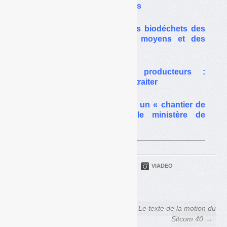
passages (presque) obligés
Collecte et précollecte des biodéchets des
gros producteurs : des moyens et des
procédures adaptés
Biodéchets des gros producteurs :
comment trier, collecter et traiter
Mélanges de biodéchets : un « chantier de
moyen terme » pour le ministère de
l’Ecologie
PARTAGER
TWITTER
LINKEDIN
VIADEO
FACEBOOK
COURRIEL
← Décret collecte :
Le texte de la motion du
le Sitcom des Landes vote
Sitcom 40 →