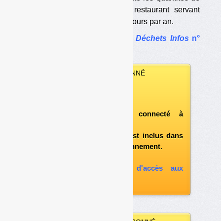
biodéchets générées par un restaurant servant
environ 200 repas par jour 365 jours par an.
Le dossier complet dans
Déchets Infos
n°
18
.
VOUS ÊTES ABONNÉ
Vous pouvez :
télécharger ce numéro
après vous être connecté à
«l'espace abonné»
et si le document est inclus dans
votre formule d'abonnement.
A défaut, vous pouvez :
souscrire à l'option d'accès aux
archives