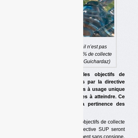
Même avec la consigne, il n’est pas
certain que l’objectif de 90 % de collecte
soit atteint. (photo : Olivier Guichardaz)
Avec ou sans consigne, les objectifs de
collecte pour recyclage fixés par la directive
européenne sur les plastiques à usage unique
(directive SUP) seront difficiles à atteindre. Ce
qui pose la question de la pertinence des
objectifs.
On sait d’ores et déjà que les objectifs de collecte
pour recyclage fixés par la directive SUP seront
difficiles à atteindre, non seulement sans consigne,