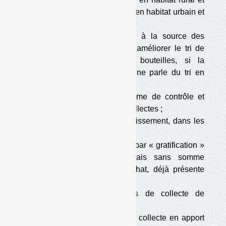
mixte, et 20 % de la population en habitat urbain et
urbain dense) ;
•
un large déploiement du tri à la source des
biodéchets (censé permettre d’améliorer le tri de
tous les déchets, dont les bouteilles, si la
communication qui l’accompagne parle du tri en
général) ;
•
la mise en place d’un système de contrôle et
d’amendes sur la qualité des collectes ;
•
le déploiement du tri en établissement, dans les
espaces publics… ;
•
le déploiement de la collecte par « gratification »
(une forme de consigne, mais sans somme
consignée au moment de l’achat, déjà présente
dans de nombreux territoires) ;
•
la densification des points de collecte de
proximité ;
•
le passage d’une partie de la collecte en apport