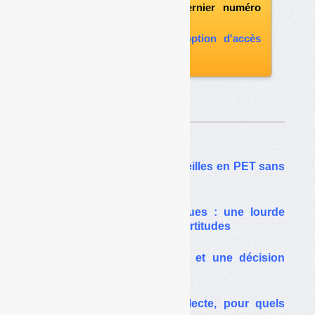
l'abonnement le dernier numéro
paru
vous abonner avec l'option d'accès
aux archives
Sur le même thême…
90 % de collecte des bouteilles en PET sans
consigne : c’est possible
Consigne sur les plastiques : une lourde
facture et beaucoup d’incertitudes
Consigne : des rapports et une décision
cette année
Consigne : 90 % de collecte, pour quels