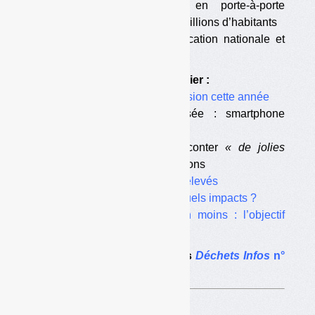
volontaire à une collecte en porte-à-porte
multimatériaux pour environ 8 millions d’habitants
•
une campagne de communication nationale et
locale… […]
Egalement dans ce dossier :
•
Des rapports et une décision cette année
•
Consigne dématérialisée : smartphone
obligatoire
•
Une directive pour raconter
« de jolies
histoires »
avant les élections
•
Des coûts globaux plus élevés
•
90 % de collecte, pour quels impacts ?
•
50 % de bouteilles en moins : l’objectif
oublié de la loi AGEC
Le dossier complet dans
Déchets Infos
n°
247
.