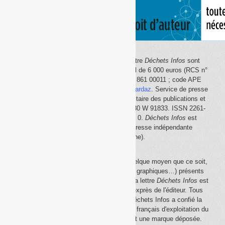
Le site Internet
Déchets Infos
et la lettre
Déchets Infos
sont
édités par Déchets Infos, SAS au capital de 6 000 euros (RCS n°
792 608 861, Créteil ; Siret n° 792 608 861 00011 ; code APE
5814Z). Principal associé :
Olivier Guichardaz
. Service de presse
en ligne reconnu par la Commission paritaire des publications et
des agences de presse (CPPAP) n° 0530 W 91833. ISSN 2261-
2726. Déclaration CNIL n° 1644033 v 0.
Déchets Infos
est
membre du
SPIIL
(Syndicat de la presse indépendante
d'information en ligne).
La reproduction en tout ou partie, par quelque moyen que ce soit,
des éléments (textes, photos, dessins, graphiques…) présents
sur le site Internet
Déchets Infos
et sur la lettre
Déchets Infos
est
rigoureusement interdite, sauf accord exprès de l'éditeur. Tous
droits réservés Déchets Infos SAS. Déchets Infos a confié la
gestion de ses droits de copie au Centre français d'exploitation du
droit de copie (
CFC
). Déchets Infos est une marque déposée.