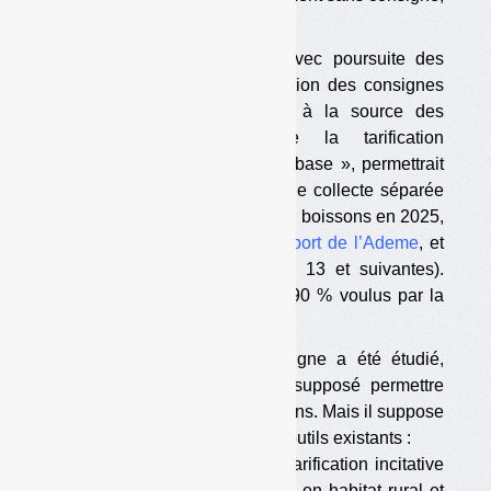
mais également avec consigne.
Le scénario sans consigne avec poursuite des
actions déjà engagées (extension des consignes
de tri, mise en place du tri à la source des
biodéchets, progression de la tarification
incitative…), dit « scénario de base », permettrait
au mieux d’atteindre 71, 5 % de collecte séparée
des bouteilles en plastique pour boissons en 2025,
et 78,9 % en 2029 (voir
le rapport de l’Ademe
, et
notamment la synthèse pages 13 et suivantes).
Donc assez loin des 77 % et 90 % voulus par la
directive SUP.
Un autre scénario sans consigne a été étudié,
baptisé « scénario 90 % », supposé permettre
d’atteindre les objectifs européens. Mais il suppose
un renforcement important des outils existants :
•
35 millions d’habitants sous tarification incitative
à terme (90 % de la population en habitat rural et