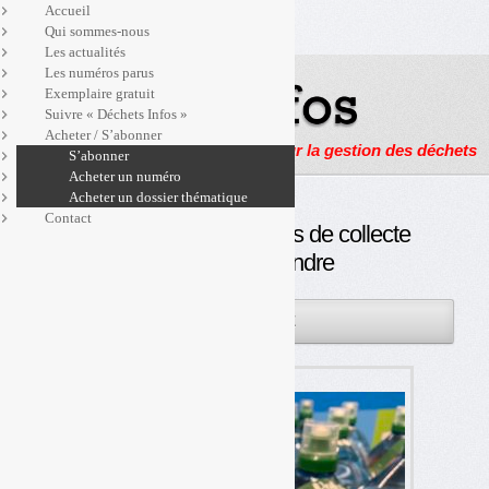
Accueil
Qui sommes-nous
Les actualités
Les numéros parus
Exemplaire gratuit
Suivre « Déchets Infos »
Acheter / S’abonner
Actualités, enquêtes et reportages sur la gestion des déchets
S’abonner
Acheter un numéro
Acheter un dossier thématique
Contact
Consigne : des objectifs de collecte
difficiles à atteindre
15FÉV
PAR
OLIVIER GUICHARDAZ
2023