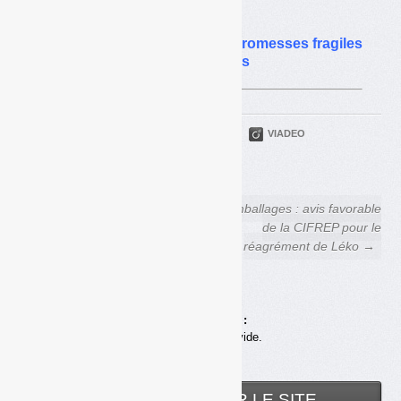
impacts ?
Objectifs de collecte : les promesses fragiles
des éco-organismes agréés
PARTAGER
TWITTER
LINKEDIN
VIADEO
FACEBOOK
COURRIEL
← Consigne : des coûts
Emballages : avis favorable
globaux plus élevés
de la CIFREP pour le
réagrément de Léko →
Achats en ligne :
Votre panier est vide.
RECHERCHER SUR LE SITE