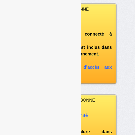
VOUS ÊTES ABONNÉ
Vous pouvez :
télécharger ce numéro
après vous être connecté à
«l'espace abonné»
et si le document est inclus dans
votre formule d'abonnement.
A défaut, vous pouvez :
souscrire à l'option d'accès aux
archives
VOUS N’ÊTES PAS ABONNÉ
Vous pouvez :
acheter ce numéro à l’unité
vous abonner
possibilité d'inclure dans