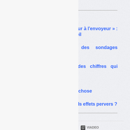
Sur le même thême…
Dépôts sauvages et « retour à l’envoyeur » :
un jugement en trompe-l’œil
Brûlages sauvages : des sondages
inquiétants
Tarification incitative : des chiffres qui
fâchent
Redevance incitative :
une étude pour pas grand-chose
Facturation incitative : quels effets pervers ?
PARTAGER
TWITTER
LINKEDIN
VIADEO