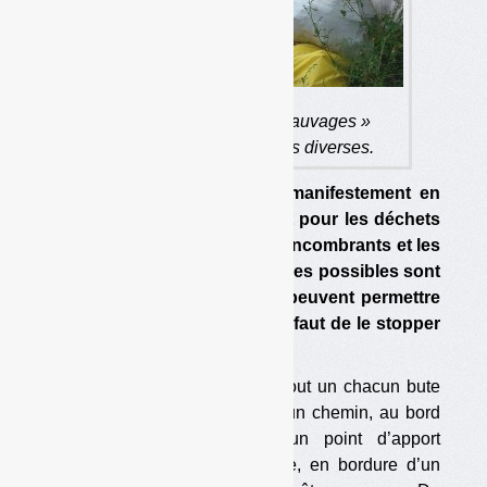
L’expression « dépôts sauvages »
recouvre des réalités très diverses.
Les dépôts sauvages sont manifestement en
augmentation, principalement pour les déchets
du BTP mais aussi pour les encombrants et les
ordures ménagères. Les causes possibles sont
nombreuses. Des solutions peuvent permettre
de limiter le phénomène, à défaut de le stopper
totalement.
C’est une réalité sur laquelle tout un chacun bute
un jour ou l’autre au détour d’un chemin, au bord
d’une route, aux abords d’un point d’apport
volontaire ou d’une déchetterie, en bordure d’un