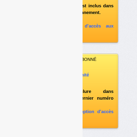
et si le document est inclus dans
votre formule d'abonnement.
A défaut, vous pouvez :
souscrire à l'option d'accès aux
archives
VOUS N’ÊTES PAS ABONNÉ
Vous pouvez :
acheter ce numéro à l’unité
vous abonner
possibilité d'inclure dans
l'abonnement le dernier numéro
paru
vous abonner avec l'option d'accès
aux archives