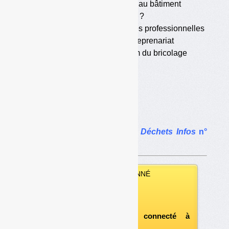
•
Beaucoup de déchets liés au bâtiment
•
Les déchetteries en cause ?
•
Un manque de déchetteries professionnelles
•
Travail au noir et auto-entreprenariat
•
Crise économique et boum du bricolage
•
Tarification incitative
•
Crise morale
•
Technologie et nettoyage
•
Plus de REP ?
•
Information et coordination
Le dossier complet dans
Déchets Infos
n°
101
.
VOUS ÊTES ABONNÉ
Vous pouvez :
télécharger ce numéro
après vous être connecté à
«l'espace abonné»