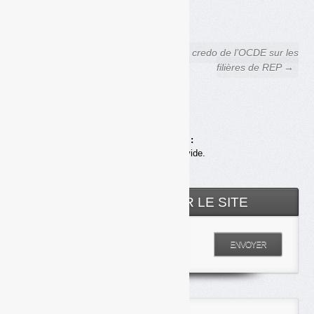
FACEBOOK
COURRIEL
← Eco-Emballages /
Le credo de l’OCDE sur les
Ecofolio :
filières de REP →
vers une fusion-absorption
Achats en ligne :
Votre panier est vide.
RECHERCHER SUR LE SITE
Entrez votre recherche
ENVOYER