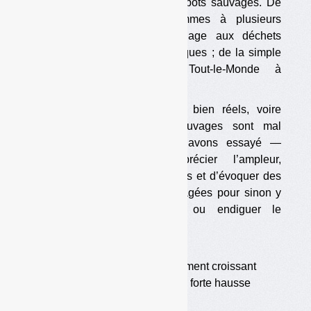
champ ou d’une forêt : les dépôts sauvages. De
quelques centaines de grammes à plusieurs
tonnes ; du déchet d’emballage aux déchets
amiantés ou de produits chimiques ; de la simple
négligence de Monsieur Tout-le-Monde à
l’entreprise quasi-industrielle…
Difficiles à saisir et pourtant bien réels, voire
envahissants, les dépôts sauvages sont mal
connus, mal évalués. Nous avons essayé —
difficilement — d’en apprécier l’ampleur,
l’évolution, les causes possibles et d’évoquer des
solutions appliquées ou envisagées pour sinon y
remédier, du moins limiter ou endiguer le
phénomène. […]
•
Une réalité très diverse
•
Un phénomène manifestement croissant
•
Un « bruit médiatique » en forte hausse
•
Un coût élevé