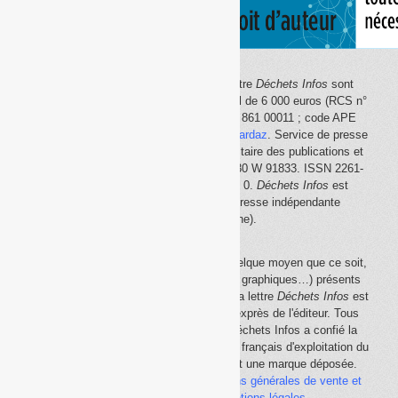
Le site Internet
Déchets Infos
et la lettre
Déchets Infos
sont
édités par Déchets Infos, SAS au capital de 6 000 euros (RCS n°
792 608 861, Créteil ; Siret n° 792 608 861 00011 ; code APE
5814Z). Principal associé :
Olivier Guichardaz
. Service de presse
en ligne reconnu par la Commission paritaire des publications et
des agences de presse (CPPAP) n° 0530 W 91833. ISSN 2261-
2726. Déclaration CNIL n° 1644033 v 0.
Déchets Infos
est
membre du
SPIIL
(Syndicat de la presse indépendante
d'information en ligne).
La reproduction en tout ou partie, par quelque moyen que ce soit,
des éléments (textes, photos, dessins, graphiques…) présents
sur le site Internet
Déchets Infos
et sur la lettre
Déchets Infos
est
rigoureusement interdite, sauf accord exprès de l'éditeur. Tous
droits réservés Déchets Infos SAS. Déchets Infos a confié la
gestion de ses droits de copie au Centre français d'exploitation du
droit de copie (
CFC
). Déchets Infos est une marque déposée.
Vous pouvez consulter ici nos
conditions générales de vente et
d'utilisation
ainsi que les
mentions légales
.