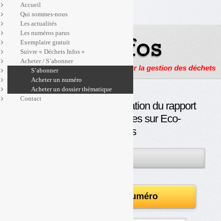
Accueil
Qui sommes-nous
Les actualités
Les numéros parus
Exemplaire gratuit
Suivre « Déchets Infos »
Acheter / S’abonner
Actualités, enquêtes et reportages sur la gestion des déchets
S’abonner
Acheter un numéro
Acheter un dossier thématique
Contact
Edition spéciale – Publication du rapport
de la Cour des comptes sur Eco-
Emballages
27JAN
PAR
OLIVIER GUICHARDAZ
2014
Télécharger le numéro