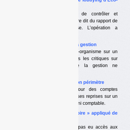
Emballages
L’éco-organisme a tenté de contrôler et
d’orienter ce qui pourrait être dit du rapport de
la Cour dans la presse. L’opération a
finalement un peu capoté.
•
Un jugement contrasté sur la gestion
La Cour donne quitus à l’éco-organisme sur un
certain nombre de points. Mais les critiques sur
plusieurs autres aspects de la gestion ne
manquent pas.
•
Un rapport qui sort de son périmètre
Les magistrats de la Cour des comptes
s’aventurent à de nombreuses reprises sur un
terrain qui n’est ni financier ni comptable.
•
Le « principe du contradictoire » appliqué de
manière partielle
Les collectivités locales n’ont pas eu accès aux