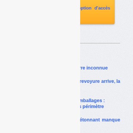
paru
vous abonner avec l'option d'accès
aux archives
Sur le même thême…
Eco-Emballages :
la Cour des comptes en terre inconnue
Emballages : la clause de revoyure arrive, la
Cour des comptes aussi
Cour des comptes / Eco-Emballages :
un rapport pour partie hors périmètre
Clause de revoyure : un étonnant manque
d’argumentation