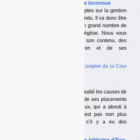
•
La Cour des comptes en terre inconnue
Le rapport de la Cour des comptes sur la gestion
d’Eco-Emballages était très attendu. Il va donc être
lu avec attention et suscitera un grand nombre de
réactions et de tentatives d’exégèse. Nous vous
proposons ici une analyse de son contenu, des
conditions de sa publication et de ses
conséquences possibles.
A télécharger :
le
rapport complet de la Cour
des comptes
•
Caïmans ? Connaît pas…
La Cour des Comptes n’a pas étudié les causes de
« l’affaire de la trésorerie » et de ses placements
risqués dans des paradis fiscaux, qui a abouti à
30 M€ de pertes. Elle ne s’est pas non plus
intéressée au fait de savoir s’il y a eu des
détournements.
•
Une grosse opération de lobbying d’Eco-