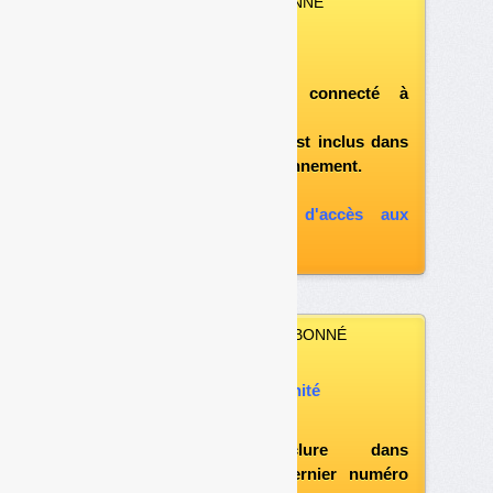
VOUS ÊTES ABONNÉ
Vous pouvez :
télécharger ce numéro
après vous être connecté à
«l'espace abonné»
et si le document est inclus dans
votre formule d'abonnement.
A défaut, vous pouvez :
souscrire à l'option d'accès aux
archives
VOUS N’ÊTES PAS ABONNÉ
Vous pouvez :
acheter ce numéro à l’unité
vous abonner
possibilité d'inclure dans
l'abonnement le dernier numéro