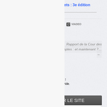
Cour des comptes et déchets : 3e édition
PARTAGER
TWITTER
LINKEDIN
VIADEO
FACEBOOK
COURRIEL
← Clause de revoyure
Rapport de la Cour des
« emballages » : la réunion du
comptes : et maintenant ?…
24 janvier reportée au 12
→
février
Achats en ligne :
Votre panier est vide.
RECHERCHER SUR LE SITE