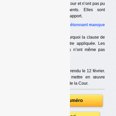
observations provisoires de la Cour et n’ont pas pu
présenter leurs contre-arguments. Elles sont
pourtant mises en cause par le rapport.
•
Clause de revoyure : un étonnant manque
d’argumentation
La Cour n’explique pas pourquoi la clause de
revoyure ne devrait pas être appliquée. Les
arguments des collectivités n’ont même pas
été précisés.
•
Et maintenant ?
L’arbitrage sur la revoyure sera rendu le 12 février.
Eco-Embalages a dit vouloir mettre en œuvre
« des recommandations » (sic)
de la Cour.
Télécharger le numéro