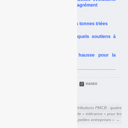
financières pour le nouvel agrément
Réagrément emballages :
moins de soutiens pour les tonnes triées
Emballages et papiers : quels soutiens à
partir de 2023
PLF 2023 : budget en hausse pour la
prévention des risques
PARTAGER
TWITTER
LINKEDIN
VIADEO
FACEBOOK
COURRIEL
← Déchets Infos n° 239 — 19
Contributions PMCB : quatre
octobre 2022
mois de « tolérance » pour les
« petites entreprises » →