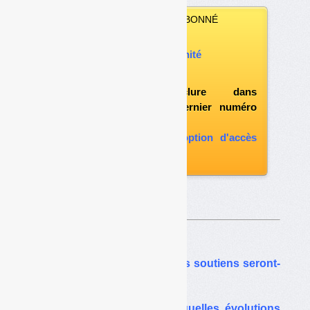
VOUS N’ÊTES PAS ABONNÉ
Vous pouvez :
acheter ce numéro à l’unité
vous abonner
possibilité d'inclure dans
l'abonnement le dernier numéro
paru
vous abonner avec l'option d'accès
aux archives
Sur le même thême…
Emballages ménagers : les soutiens seront-
ils réévalués en 2023 ?
Emballages ménagers : quelles évolutions