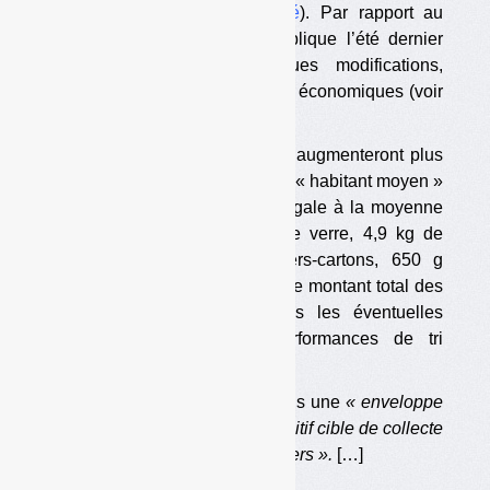
9 octobre dernier (
voir l’arrêté
). Par rapport au
projet mis en consultation publique l’été dernier
(
visible ici
), il y a quelques modifications,
notamment sur des paramètres économiques (voir
Déchets Infos
n° 235
).
Les soutiens aux tonnes triées augmenteront plus
que prévu l’été dernier. Pour un « habitant moyen »
ayant une performance de tri égale à la moyenne
nationale de 2020 (33,1 kg de verre, 4,9 kg de
plastiques, 11,4 kg de papiers-cartons, 650 g
d’aluminium et 4,9 kg d’acier), le montant total des
soutiens bruts, non comprises les éventuelles
majorations, passerait, à performances de tri
égales, […]
L’arrêté fixe pour la première fois une
« enveloppe
annuelle de soutien d’un dispositif cible de collecte
et de tri des emballages ménagers ».
[…]