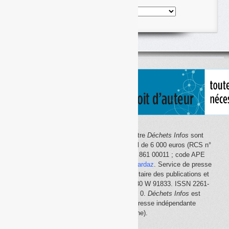
Nos
articles
classés
par
thème
Le site Internet
Déchets Infos
et la lettre
Déchets Infos
sont
édités par Déchets Infos, SAS au capital de 6 000 euros (RCS n°
792 608 861, Créteil ; Siret n° 792 608 861 00011 ; code APE
5814Z). Principal associé :
Olivier Guichardaz
. Service de presse
en ligne reconnu par la Commission paritaire des publications et
des agences de presse (CPPAP) n° 0530 W 91833. ISSN 2261-
2726. Déclaration CNIL n° 1644033 v 0.
Déchets Infos
est
membre du
SPIIL
(Syndicat de la presse indépendante
d'information en ligne).