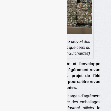
Le cahier des charges publié prévoit des
soutiens un peu plus élevés que ceux du
projet initial. (photo : Olivier Guichardaz)
Les soutiens à la tonne triée et l’enveloppe
minimale de soutiens ont été légèrement revus
à la hausse par rapport au projet de l’été
dernier. L’enveloppe minimale pourra être revue
en 2023 pour les années suivantes.
L’arrêté modifiant le cahier des charges d’agrément
des éco-organismes de la filière des emballages
ménagers a été publié au
Journal officiel
le