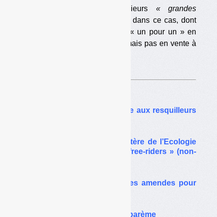
Selon Laurent Michel, plusieurs
« grandes
entreprises connues »
seraient dans ce cas, dont
certaines proposent la reprise « un pour un » en
vente classique (en magasin) mais pas en vente à
distance.
Sur le même thême…
Filières de REP : la chasse aux resquilleurs
s’organise
Filières de REP : le ministère de l’Ecologie
poursuit la chasse aux « free-riders » (non-
contributeurs)
Filières de REP : premières amendes pour
des « free riders »
L’AMF et EcoDDS font un barème