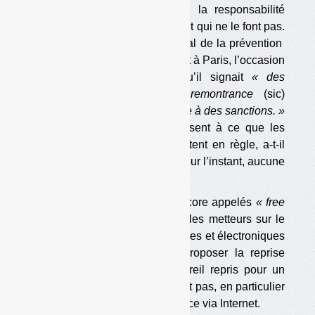
un éco-organisme au titre de la responsabilité
élargie des producteurs (REP) et qui ne le font pas.
Laurent Michel, directeur général de la prévention
des risques, a indiqué le 3 juillet à Paris, l’occasion
des Assises des déchets, qu’il signait
« des
centaines de courriers de remontrance
(sic)
préalables à des contrôles, voire à des sanctions. »
En général, ces courriers suffisent à ce que les
entreprises concernées se mettent en règle, a-t-il
précisé. A telle enseigne que pour l’instant, aucune
sanction n’a encore été prise.
Outre les non-contributeurs, encore appelés
« free
riders »,
sont également visés les metteurs sur le
marché d’équipements électriques et électroniques
qui devraient théoriquement proposer la reprise
dite « un pour un » (un appareil repris pour un
appareil acheté) et qui ne le font pas, en particulier
quand il s’agit de vente à distance via Internet.