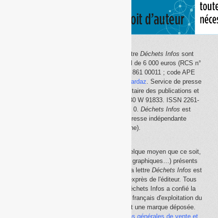
Le site Internet
Déchets Infos
et la lettre
Déchets Infos
sont
édités par Déchets Infos, SAS au capital de 6 000 euros (RCS n°
792 608 861, Créteil ; Siret n° 792 608 861 00011 ; code APE
5814Z). Principal associé :
Olivier Guichardaz
. Service de presse
en ligne reconnu par la Commission paritaire des publications et
des agences de presse (CPPAP) n° 0530 W 91833. ISSN 2261-
2726. Déclaration CNIL n° 1644033 v 0.
Déchets Infos
est
membre du
SPIIL
(Syndicat de la presse indépendante
d'information en ligne).
La reproduction en tout ou partie, par quelque moyen que ce soit,
des éléments (textes, photos, dessins, graphiques…) présents
sur le site Internet
Déchets Infos
et sur la lettre
Déchets Infos
est
rigoureusement interdite, sauf accord exprès de l'éditeur. Tous
droits réservés Déchets Infos SAS. Déchets Infos a confié la
gestion de ses droits de copie au Centre français d'exploitation du
droit de copie (
CFC
). Déchets Infos est une marque déposée.
Vous pouvez consulter ici nos
conditions générales de vente et