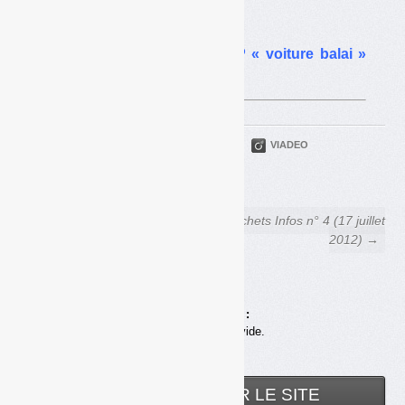
en « free riders »
Filières de REP : la TGAP « voiture balai »
abandonnée
PARTAGER
TWITTER
LINKEDIN
VIADEO
FACEBOOK
COURRIEL
← Déchets Infos n° 3 (3 juillet
Déchets Infos n° 4 (17 juillet
2012)
2012) →
Achats en ligne :
Votre panier est vide.
RECHERCHER SUR LE SITE