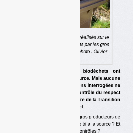
Combien de contrôles sont réalisés sur le
tri à la source des biodéchets par les gros
producteurs ? Mystère… (photo : Olivier
Guichardaz)
Les gros producteurs de biodéchets ont
l’obligation de les trier à la source. Mais aucune
des préfectures que nous avons interrogées ne
dispose de données sur le contrôle du respect
de cette obligation. Le ministère de la Transition
écologique est quant à lui muet.
Qui contrôle le respect, par les gros producteurs de
biodéchets, de leur obligation de tri à la source ? Et
quels sont les résultats de ces contrôles ?