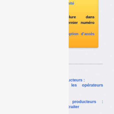
acheter ce numéro à l’unité
vous abonner
possibilité d'inclure dans
l'abonnement le dernier numéro
paru
vous abonner avec l'option d'accès
aux archives
Sur le même thême…
Biodéchets des gros producteurs :
le ministère contrôle, les opérateurs
investissent
Biodéchets des gros producteurs :
comment trier, collecter et traiter