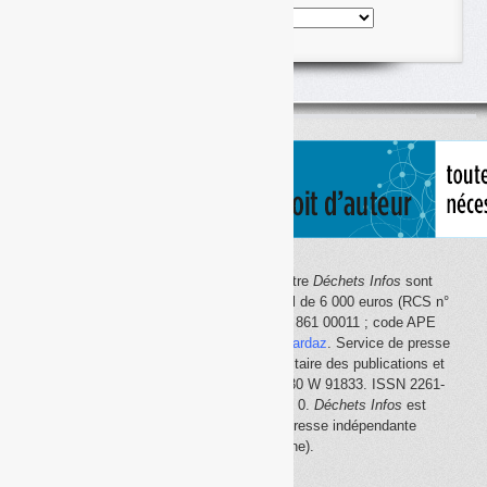
Nos
articles
classés
par
thème
Le site Internet
Déchets Infos
et la lettre
Déchets Infos
sont
édités par Déchets Infos, SAS au capital de 6 000 euros (RCS n°
792 608 861, Créteil ; Siret n° 792 608 861 00011 ; code APE
5814Z). Principal associé :
Olivier Guichardaz
. Service de presse
en ligne reconnu par la Commission paritaire des publications et
des agences de presse (CPPAP) n° 0530 W 91833. ISSN 2261-
2726. Déclaration CNIL n° 1644033 v 0.
Déchets Infos
est
membre du
SPIIL
(Syndicat de la presse indépendante
d'information en ligne).