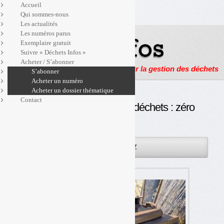
Accueil
Qui sommes-nous
Les actualités
Les numéros parus
Exemplaire gratuit
Suivre « Déchets Infos »
Acheter / S’abonner
Actualités, enquêtes et reportages sur la gestion des déchets
S’abonner
Acheter un numéro
Acheter un dossier thématique
Contact
Gros producteurs de biodéchets : zéro
contrôle ?
08MAR
PAR
OLIVIER GUICHARDAZ
2023