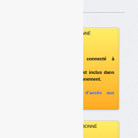
248
.
VOUS ÊTES ABONNÉ
Vous pouvez :
télécharger ce numéro
après vous être connecté à
«l'espace abonné»
et si le document est inclus dans
votre formule d'abonnement.
A défaut, vous pouvez :
souscrire à l'option d'accès aux
archives
VOUS N’ÊTES PAS ABONNÉ
Vous pouvez :