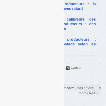
Biodéchets des gros producteurs : la
réglementation appliquée avec retard
Déconditionneurs et/ou calibreurs des
biodéchets des gros producteurs : des
passages (presque) obligés
Biodéchets des gros producteurs :
méthanisation ou compostage selon les
déchets et les contextes
PARTAGER
TWITTER
LINKEDIN
VIADEO
FACEBOOK
COURRIEL
← Biodéchets : la Petite
Déchets Infos n° 248 — 8
couronne stagne, Paris freine
mars 2023 →
sur le porte-à-porte