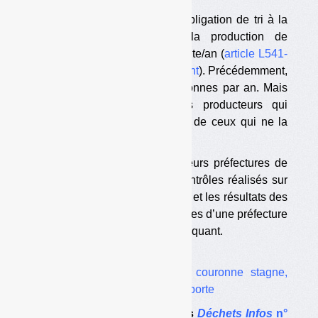
Depuis le 1er janvier 2023, l’obligation de tri à la
source s’impose dès que la production de
biodéchets dépasse 5 tonnes/site/an (
article L541-
21-1 du Code de l’environnement
). Précédemment,
elle s’imposait à partir de 10 tonnes par an. Mais
quelle est la part des gros producteurs qui
respectent l’obligation, et celle de ceux qui ne la
respectent pas ?
Nous avons demandé à plusieurs préfectures de
nous indiquer le nombre de contrôles réalisés sur
ce sujet dans leur département, et les résultats des
contrôles. Les réponses, variables d’une préfecture
à l’autre, ne manquent pas de piquant.
Dans le même dossier :
•
Biodéchets : la Petite couronne stagne,
Paris freine sur le porte-à-porte
Le dossier complet dans
Déchets Infos
n°