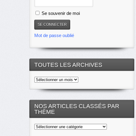
Se souvenir de moi
Mot de passe oublié
TOUTES LES ARCHIVES
Toutes
les
archives
NOS ARTICLES CLASSÉS PAR
THÈME
Nos
articles