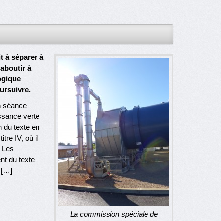
t à séparer à
aboutir à
ogique
ursuivre.
n séance
oissance verte
 du texte en
re IV, où il
. Les
ent du texte —
 […]
La commission spéciale de