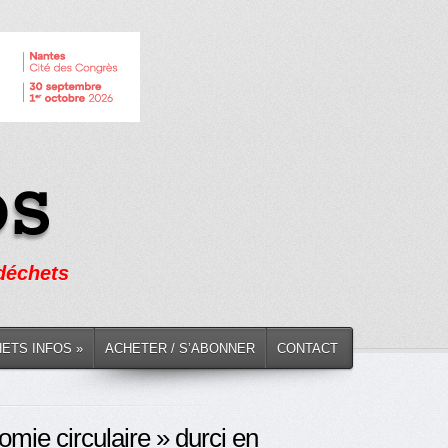
 déchets
HETS INFOS »
ACHETER / S’ABONNER
CONTACT
nomie circulaire » durci en