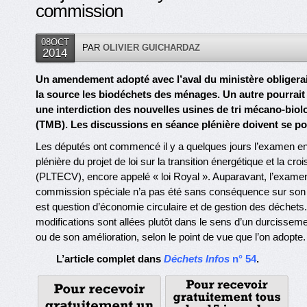
commission
08OCT
PAR
OLIVIER GUICHARDAZ
2014
Un amendement adopté avec l’aval du ministère obligerai
la source les biodéchets des ménages. Un autre pourrait 
une interdiction des nouvelles usines de tri mécano-biol
(TMB). Les discussions en séance plénière doivent se po
Les députés ont commencé il y a quelques jours l’examen e
plénière du projet de loi sur la transition énergétique et la cr
(PLTECV), encore appelé « loi Royal ». Auparavant, l’examen
commission spéciale n’a pas été sans conséquence sur son tit
est question d’économie circulaire et de gestion des déchets
modifications sont allées plutôt dans le sens d’un durcissem
ou de son amélioration, selon le point de vue que l’on adopte.
L’article complet dans
Déchets Infos
n° 54
.