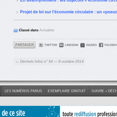
En avant-première : les objectifs « économie circul
Projet de loi sur l’économie circulaire : un «pseu
Classé dans
Actualités
PARTAGER
TWITTER
LINKEDIN
VIADEO
FACEBO
← Déchets Infos n° 54 — 8 octobre 2014
LES NUMÉROS PARUS
EXEMPLAIRE GRATUIT
SUIVRE « DÉC