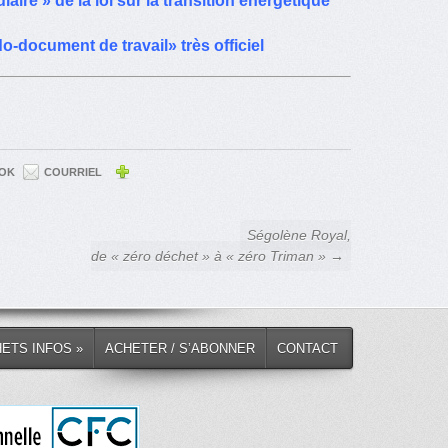
aire » de la loi sur la transition énergétique
do-document de travail» très officiel
OK
COURRIEL
Ségolène Royal,
de « zéro déchet » à « zéro Triman » →
HETS INFOS »
ACHETER / S’ABONNER
CONTACT